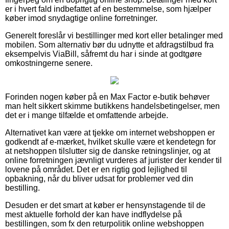
er i hvert fald indbefattet af en bestemmelse, som hjælper
køber imod snydagtige online forretninger.
Generelt foreslår vi bestillinger med kort eller betalinger med
mobilen. Som alternativ bør du udnytte et afdragstilbud fra
eksempelvis ViaBill, såfremt du har i sinde at godtgøre
omkostningerne senere.
Forinden nogen køber på en Max Factor e-butik behøver
man helt sikkert skimme butikkens handelsbetingelser, men
det er i mange tilfælde et omfattende arbejde.
Alternativet kan være at tjekke om internet webshoppen er
godkendt af e-mærket, hvilket skulle være et kendetegn for
at netshoppen tilslutter sig de danske retningslinjer, og at
online forretningen jævnligt vurderes af jurister der kender til
lovene på området. Det er en rigtig god lejlighed til
opbakning, når du bliver udsat for problemer ved din
bestilling.
Desuden er det smart at køber er hensynstagende til de
mest aktuelle forhold der kan have indflydelse på
bestillingen, som fx den returpolitik online webshoppen