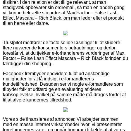
tilsikrer. I den relation er det tillige relevant, at man
stadigvæk opbevarer sin ordremail, så man en anden gang
vil kunne bekræfte sin ordre af Max Factor – False Lash
Effect Mascara – Rich Black, om man leder efter et produkt
til en herre eller dame.
Trustpilot medfører de facto solide løsninger til at studere
flere nuværende konsumenters betragtninger og derfor
foreslår vi, at du tjekker e-forhandlerens vurderinger af Max
Factor – False Lash Effect Mascara – Rich Black forinden du
færdiggør din shopping.
Facebook frembyder endvidere fuldt ud anstændige
muligheder for at få indsigt i e-forhandlerens
kundetilfredshed. Desuden ser vi nogle e-forhandlere som
tilbyder folk at udfærdige en evaluering af deres
købsoplevelse, hvilket på samme måde må drages fordel af
til at afveje kundernes tilfredshed.
Vores side finansieres af annoncer. Vi arbejder sammen
med en masse internet virksomheder hvori vi præsenterer
forretningernes varer, og opnår honorar i tilfælde af at vores