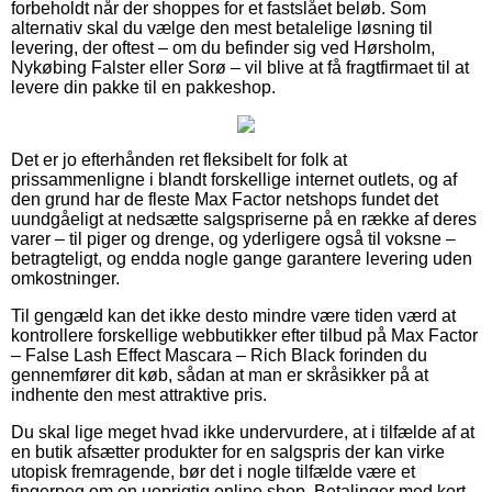
forbeholdt når der shoppes for et fastslået beløb. Som
alternativ skal du vælge den mest betalelige løsning til
levering, der oftest – om du befinder sig ved Hørsholm,
Nykøbing Falster eller Sorø – vil blive at få fragtfirmaet til at
levere din pakke til en pakkeshop.
Det er jo efterhånden ret fleksibelt for folk at
prissammenligne i blandt forskellige internet outlets, og af
den grund har de fleste Max Factor netshops fundet det
uundgåeligt at nedsætte salgspriserne på en række af deres
varer – til piger og drenge, og yderligere også til voksne –
betragteligt, og endda nogle gange garantere levering uden
omkostninger.
Til gengæld kan det ikke desto mindre være tiden værd at
kontrollere forskellige webbutikker efter tilbud på Max Factor
– False Lash Effect Mascara – Rich Black forinden du
gennemfører dit køb, sådan at man er skråsikker på at
indhente den mest attraktive pris.
Du skal lige meget hvad ikke undervurdere, at i tilfælde af at
en butik afsætter produkter for en salgspris der kan virke
utopisk fremragende, bør det i nogle tilfælde være et
fingerpeg om en uoprigtig online shop. Betalinger med kort