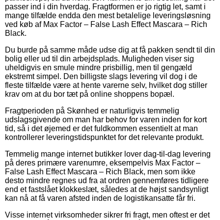
passer ind i din hverdag. Fragtformen er jo rigtig let, samt i
mange tilfælde endda den mest betalelige leveringsløsning
ved køb af Max Factor – False Lash Effect Mascara – Rich
Black.
Du burde på samme måde udse dig at få pakken sendt til din
bolig eller ud til din arbejdsplads. Muligheden viser sig
uheldigvis en smule mindre prisbillig, men til gengæld
ekstremt simpel. Den billigste slags levering vil dog i de
fleste tilfælde være at hente varerne selv, hvilket dog stiller
krav om at du bor tæt på online shoppens bopæl.
Fragtperioden på Skønhed er naturligvis temmelig
udslagsgivende om man har behov for varen inden for kort
tid, så i det øjemed er det fuldkommen essentielt at man
kontrollerer leveringstidspunktet for det relevante produkt.
Temmelig mange internet butikker lover dag-til-dag levering
på deres primære varenumre, eksempelvis Max Factor –
False Lash Effect Mascara – Rich Black, men som ikke
desto mindre regnes ud fra at ordren gennemføres tidligere
end et fastslået klokkeslæt, således at de højst sandsynligt
kan nå at få varen afsted inden de logistikansatte får fri.
Visse internet virksomheder sikrer fri fragt, men oftest er det