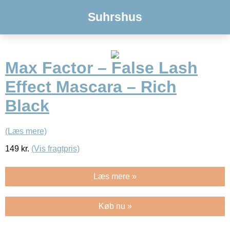
Suhrshus
Max Factor – False Lash
Effect Mascara – Rich
Black
(Læs mere)
149
kr.
(Vis fragtpris)
Læs mere »
Køb nu »