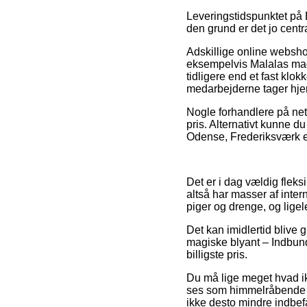
Leveringstidspunktet på 
den grund er det jo centr
Adskillige online websh
eksempelvis Malalas mag
tidligere end et fast klo
medarbejderne tager hje
Nogle forhandlere på nett
pris. Alternativt kunne d
Odense, Frederiksværk ell
Det er i dag vældig fleks
altså har masser af inter
piger og drenge, og ligel
Det kan imidlertid blive 
magiske blyant – Indbund
billigste pris.
Du må lige meget hvad ikk
ses som himmelråbende fo
ikke desto mindre indbefa