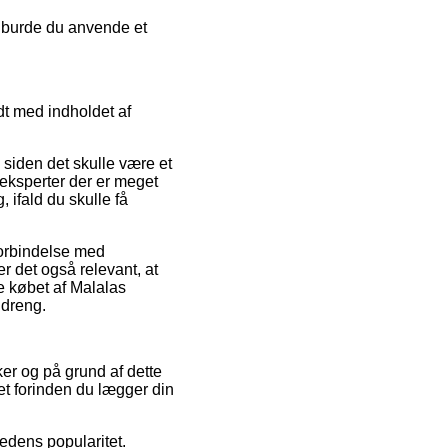
iv burde du anvende et
dt med indholdet af
, siden det skulle være et
 eksperter der er meget
ifald du skulle få
forbindelse med
r det også relevant, at
 købet af Malalas
 dreng.
ker og på grund af dette
et forinden du lægger din
edens popularitet.