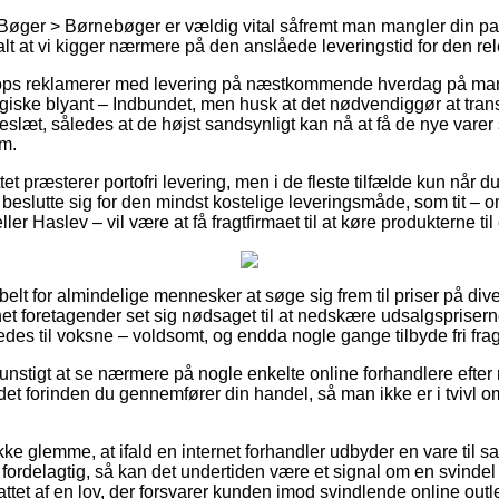
Bøger > Børnebøger er vældig vital såfremt man mangler din pakk
alt at vi kigger nærmere på den anslåede leveringstid for den re
ops reklamerer med levering på næstkommende hverdag på mang
iske blyant – Indbundet, men husk at det nødvendiggør at trans
kkeslæt, således at de højst sandsynligt kan nå at få de nye varer 
m.
et præsterer portofri levering, men i de fleste tilfælde kun når d
u beslutte sig for den mindst kostelige leveringsmåde, som tit –
er Haslev – vil være at få fragtfirmaet til at køre produkterne t
ibelt for almindelige mennesker at søge sig frem til priser på div
net foretagender set sig nødsaget til at nedskære udsalgsprisern
edes til voksne – voldsomt, og endda nogle gange tilbyde fri frag
gunstigt at se nærmere på nogle enkelte online forhandlere efte
et forinden du gennemfører din handel, så man ikke er i tvivl o
e glemme, at ifald en internet forhandler udbyder en vare til sa
rdelagtig, så kan det undertiden være et signal om en svindel 
ttet af en lov, der forsvarer kunden imod svindlende online outle