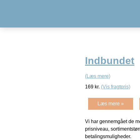
Indbundet
(Læs mere)
169
kr.
(Vis fragtpris)
Læs mere »
Vi har gennemgået de mes
prisniveau, sortimentstø
betalingsmuligheder.