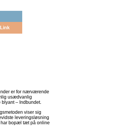
Link
inder er for nærværende
emlig usædvanlig
e blyant – Indbundet.
ingsmetoden viser sig
vidste leveringsløsning
du har bopæl tæt på online