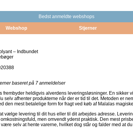
Bedst anmeldte webshops
Webshop
Stjerner
lyant – Indbundet
ebøger
020388
jerner baseret på
7
anmeldelser
frembyder heldigvis alverdens leveringsløsninger. En sikker v
u selv afhenter produkterne når der er tid til det. Metoden er n
ed den mest betalelige form for fragt ved køb af Malalas magisk
vælge levering til dit hus eller til dit arbejdes adresse. Lever
omkostningsfuld, men omvendt yderst praktisk. Den mest prisbe
lde være selv at hente varerne, hvilket dog står og falder med at 