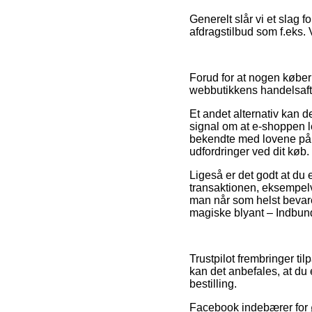
Generelt slår vi et slag 
afdragstilbud som f.eks. 
Forud for at nogen køber
webbutikkens handelsaft
Et andet alternativ kan de
signal om at e-shoppen le
bekendte med lovene på o
udfordringer ved dit køb.
Ligeså er det godt at d
transaktionen, eksempelvi
man når som helst bevar
magiske blyant – Indbunde
Trustpilot frembringer ti
kan det anbefales, at du 
bestilling.
Facebook indebærer for ø