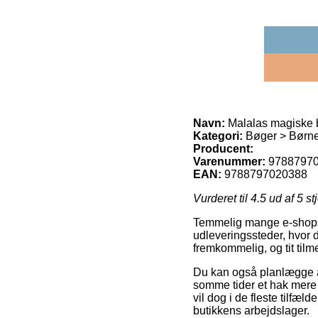
Navn:
Malalas magiske b
Kategori:
Bøger > Børn
Producent:
Varenummer:
9788797
EAN:
9788797020388
Vurderet til
4.5
ud af 5 st
Temmelig mange e-shops 
udleveringssteder, hvor d
fremkommelig, og tit tilm
Du kan også planlægge at 
somme tider et hak mere 
vil dog i de fleste tilfæ
butikkens arbejdslager.