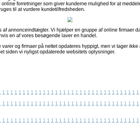
sk online forretninger som giver kunderne mulighed for at meddel
uges til at vurdere kundetilfredsheden.
af annonceindtægter. Vi hjælper en gruppe af online firmaer d
 hvis en af vores besøgende laver en handel.
varer og firmaer på nettet opdateres hyppigt, men vi tager ikke 
et siden vi nyligst opdaterede websitets oplysninger.
1
1
1
1
1
1
1
1
1
1
1
1
1
1
1
1
1
1
1
1
1
1
1
1
1
1
1
1
1
1
1
1
1
1
1
1
1
1
1
1
1
1
1
1
1
1
1
1
1
1
1
1
1
1
1
1
1
1
1
1
1
1
1
1
1
1
1
1
1
1
1
1
1
1
1
1
1
1
1
1
1
1
1
1
1
1
1
1
1
1
1
1
1
1
1
1
1
1
1
1
1
1
1
1
1