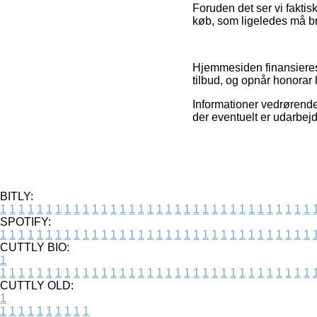
Foruden det ser vi fakti
køb, som ligeledes må br
Hjemmesiden finansieres 
tilbud, og opnår honorar
Informationer vedrørende 
der eventuelt er udarbejd
BITLY:
1
1
1
1
1
1
1
1
1
1
1
1
1
1
1
1
1
1
1
1
1
1
1
1
1
1
1
1
1
1
1
1
1
1
SPOTIFY:
1
1
1
1
1
1
1
1
1
1
1
1
1
1
1
1
1
1
1
1
1
1
1
1
1
1
1
1
1
1
1
1
1
1
CUTTLY BIO:
1
1
1
1
1
1
1
1
1
1
1
1
1
1
1
1
1
1
1
1
1
1
1
1
1
1
1
1
1
1
1
1
1
1
1
CUTTLY OLD:
1
1
1
1
1
1
1
1
1
1
1