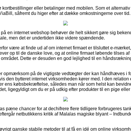
for kortbestillinger eller betalinger med mobilen. Som et alternat
ViaBill, såfremt du higer efter at dække omkostningerne over tid.
 på en internet webshop behøver de helt sikkert gøre sig beken
ale, men det er undertiden ikke videre spændende.
rfor være at finde ud af om internet firmaet er tilsluttet e-mærket
ver op til de danske love, og at online firmaet løbende tilses af
mrådet. Dette er desuden en god lejlighed til en håndsrækning, 
u er opmærksom på de vigtigste vedtægter der kan håndhæves i 
s den bytteret internet virksomheden kører med. I den relation e
er ens købsbekræftelse, således man når som helst kan bevidne
t, ligegyldigt om du er på udkig efter produkter til en pige eller
lpas pæne chancer for at dechifrere flere tidligere forbrugeres tan
eftergår netbutikkens kritik af Malalas magiske blyant – Indbund
vrigt ganske stabile metoder til at få en idé om online virksomh