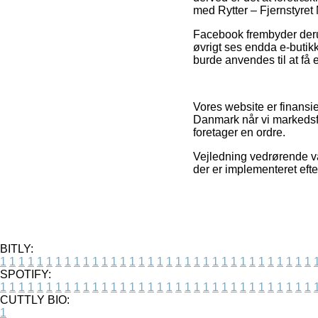
med Rytter – Fjernstyret 
Facebook frembyder derudov
øvrigt ses endda e-butik
burde anvendes til at få 
Vores website er finansie
Danmark når vi markedsfø
foretager en ordre.
Vejledning vedrørende var
der er implementeret eft
BITLY:
1
1
1
1
1
1
1
1
1
1
1
1
1
1
1
1
1
1
1
1
1
1
1
1
1
1
1
1
1
1
1
1
1
1
SPOTIFY:
1
1
1
1
1
1
1
1
1
1
1
1
1
1
1
1
1
1
1
1
1
1
1
1
1
1
1
1
1
1
1
1
1
1
CUTTLY BIO:
1