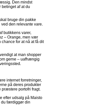
æssig. Den mindst
betinget af at du
 skal bruge din pakke
o ved den relevante vare.
f butikkens varer,
Mhz – Orange, men vær
chance for at nå at få dit
nødvendigt at man shopper
, som gerne – uafhængig
everingssted.
ere internet forretninger,
serne på deres produkter
præstere portofri fragt.
re efter udsalg på Maisto
 du færdiggør din