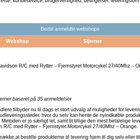
rrelse, kundeservice, brugervenlighed, betingelser, leveringsfor
Bedst anmeldte webshops
Webshop
Stjerner
avidson R/C med Rytter – Fjernstyret Motorcykel 27/40Mhz – 
jerner baseret på
35
anmeldelser
ndlere tilbyder nu til dags et stort udvalg af muligheder for leve
dleveringssteder, hvor du selv kan hente de nyindkøbte produkt
 Metoden er jo særligt let, samt tit tillige den mest betalelige le
n R/C med Rytter – Fjernstyret Motorcykel 27/40Mhz – Orange.
ække at bestille produkterne til levering hjem til dig selv eller ti