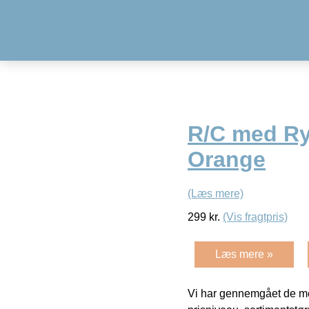
R/C med Ryt
Orange
(Læs mere)
299
kr.
(Vis fragtpris)
Læs mere »
Vi har gennemgået de mes