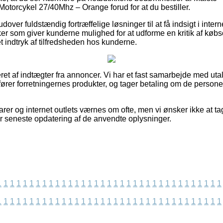
Motorcykel 27/40Mhz – Orange forud for at du bestiller.
er fuldstændig fortræffelige løsninger til at få indsigt i interne
ker som giver kunderne mulighed for at udforme en kritik af købs
et indtryk af tilfredsheden hos kunderne.
ret af indtægter fra annoncer. Vi har et fast samarbejde med utal
rer forretningernes produkter, og tager betaling om de persone
er og internet outlets værnes om ofte, men vi ønsker ikke at tag
er seneste opdatering af de anvendte oplysninger.
1
1
1
1
1
1
1
1
1
1
1
1
1
1
1
1
1
1
1
1
1
1
1
1
1
1
1
1
1
1
1
1
1
1
1
1
1
1
1
1
1
1
1
1
1
1
1
1
1
1
1
1
1
1
1
1
1
1
1
1
1
1
1
1
1
1
1
1
1
1