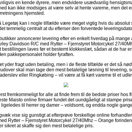
nligvis en kende dyrere, men endvidere usædvanlig hensigtsm
hed kan ikke modsiges at være selv at hente varerne, men det er 
orretningens hjemsted.
Legetøj kan i nogle tilfælde være meget vigtig hvis du absolut
 det temmelig centralt at du efterser den forventede leveringsdat
tikker annoncerer levering efter en enkelt hverdag på mange a
rley Davidson R/C med Rytter – Fjernstyret Motorcykel 27/40
 bestillingen laves før et bestemt klokkeslæt, sådan at de har en 
den pakkepersonalet holder fyraften.
tet yder fragt uden betaling, men i de fleste tilfælde er det så 
Derudover skal man tage den mest betalelige løsning til levering
erslev eller Ringkøbing – vil være at få kørt varerne til et udl
st fremkommeligt for alle at finde frem til de bedste priser hos fl
este Maisto online firmaer fundet det uundgåeligt at stampe pri
 ligeledes til herrer og damer – voldsomt, og endda nogle gange 
gvæk vise sig gunstigt at efterprøve forskellige online forhandle
ed Rytter – Fjernstyret Motorcykel 27/40Mhz – Orange forinden
 sikret at skaffe sig den mest betalelige pris.