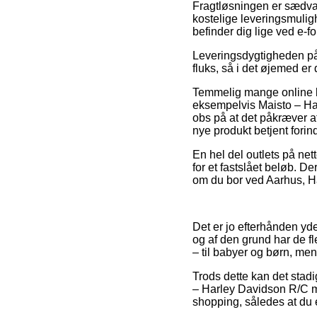
Fragtløsningen er sædva
kostelige leveringsmulig
befinder dig lige ved e-f
Leveringsdygtigheden på 
fluks, så i det øjemed er
Temmelig mange online bu
eksempelvis Maisto – Ha
obs på at det påkræver at
nye produkt betjent forin
En hel del outlets på net
for et fastslået beløb. 
om du bor ved Aarhus, Had
Det er jo efterhånden yder
og af den grund har de fl
– til babyer og børn, men
Trods dette kan det stadi
– Harley Davidson R/C m
shopping, således at du er