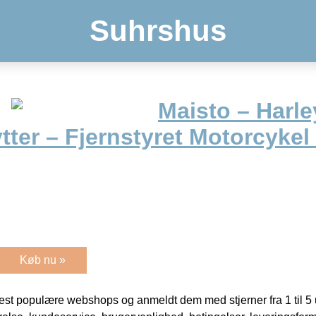
Suhrshus
Maisto – Harl
ter – Fjernstyret Motorcykel
Køb nu »
t populære webshops og anmeldt dem med stjerner fra 1 til 5 ud