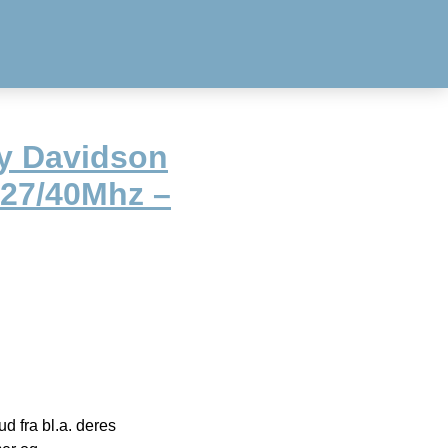
ey Davidson
 27/40Mhz –
 fra bl.a. deres