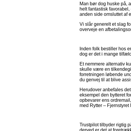
Man bør dog huske på, at 
helt fantastisk favorabel
anden side omsluttet af e
Vi slår generelt et slag
overveje en afbetalingso
Inden folk bestiller hos 
dog er det i mange tilfæl
Et nemmere alternativ ku
skulle være en tilkendegi
forretningen løbende un
du genvej til at blive ass
Herudover anbefales det
eksempel den bytteret fo
opbevarer ens ordremail
med Rytter – Fjernstyret
Trustpilot tilbyder rigt
derved er det at foretr