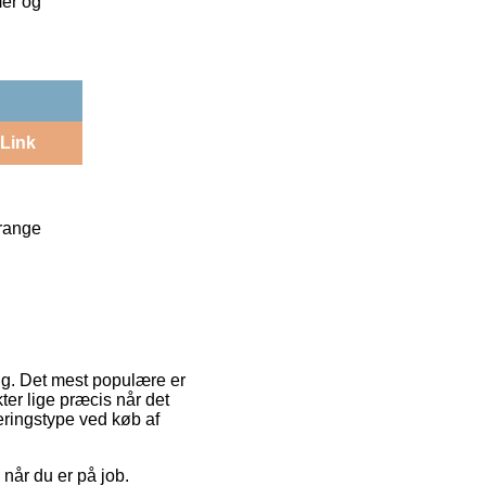
mer og
Link
Orange
ring. Det mest populære er
er lige præcis når det
veringstype ved køb af
l når du er på job.