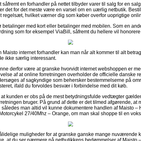
såfremt en forhandler på nettet tilbyder varer til salg for en sa
, er det for det meste være en varsel om en uærlig netbutik. Besti
t regelsæt, hvilket værner dig som køber overfor uoprigtige onli
 for betalinger med kort eller betalinger med mobilen. Som en an
rdning som for eksempel ViaBill, såfremt du hellere vil honore
en Maisto internet forhandler kan man når alt kommer til alt betra
de ikke særlig interessant.
nne derfor være at granske hvorvidt internet webshoppen er me
velse af at online forretningen overholder de officielle danske re
dersøges af sagkyndige som behersker bestemmelserne på områ
isteret, ifald du forvoldes besvær i forbindelse med dit køb.
 at kunden er obs på de mest betydningsfulde vedtægter gælden
rretningen bruger. På grund af dette er det tilmed afgørende, a
, således man altid vil kunne dokumentere handlen af Maisto –
 Motorcykel 27/40Mhz – Orange, om man skal shoppe til en vokse
ig pålidelige muligheder for at granske ganske mange nuværende 
ække, at du ser nærmere på netbutikkens bedømmelser af Maisto