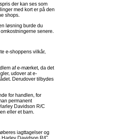
lgspris der kan ses som
llinger med kort er på den
ne shops.
den løsning burde du
re omkostningerne senere.
gte e-shoppens vilkår,
dlem af e-mærket, da det
gler, udover at e-
det. Derudover tilbydes
de for handlen, for
t man permanent
 Harley Davidson R/C
n eller et barn.
køberes iagttagelser og
 – Harley Davidson R/C