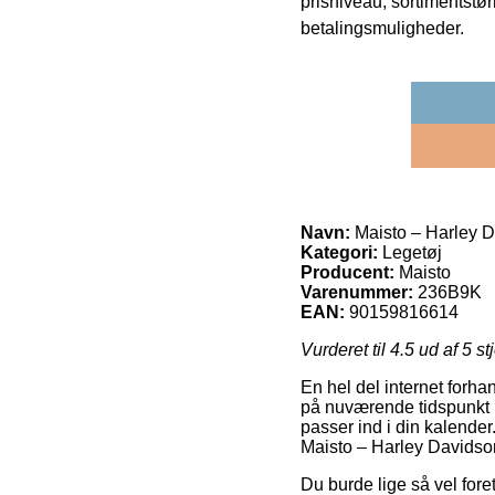
prisniveau, sortimentstø
betalingsmuligheder.
Navn:
Maisto – Harley D
Kategori:
Legetøj
Producent:
Maisto
Varenummer:
236B9K
EAN:
90159816614
Vurderet til
4.5
ud af 5 st
En hel del internet forha
på nuværende tidspunkt u
passer ind i din kalender.
Maisto – Harley Davidso
Du burde lige så vel foretr