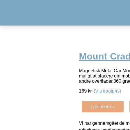
Mount Crad
Magnetisk Metal Car Moun
muligt at placere din mob
andre overflader.360 gra
169
kr.
(Vis fragtpris)
Læs mere »
Vi har gennemgået de mes