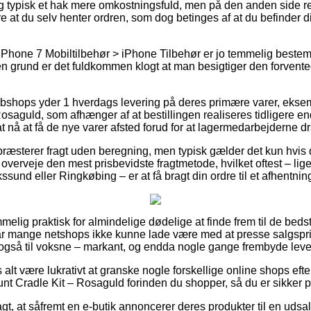
g typisk et hak mere omkostningsfuld, men på den anden side ret
ære at du selv henter ordren, som dog betinges af at du befinder 
 iPhone 7 Mobiltilbehør > iPhone Tilbehør er jo temmelig best
 den grund er det fuldkommen klogt at man besigtiger den forvent
bshops yder 1 hverdags levering på deres primære varer, ekse
saguld, som afhænger af at bestillingen realiseres tidligere end
t nå at få de nye varer afsted forud for at lagermedarbejderne 
præsterer fragt uden beregning, men typisk gælder det kun hvis d
overveje den mest prisbevidste fragtmetode, hvilket oftest – li
ssund eller Ringkøbing – er at få bragt din ordre til et afhentnin
melig praktisk for almindelige dødelige at finde frem til de bedste
 har mange netshops ikke kunne lade være med at presse salgspr
t også til voksne – markant, og endda nogle gange frembyde lev
 alt være lukrativt at granske nogle forskellige online shops eft
t Cradle Kit – Rosaguld forinden du shopper, så du er sikker på 
t, at såfremt en e-butik annoncerer deres produkter til en udsa