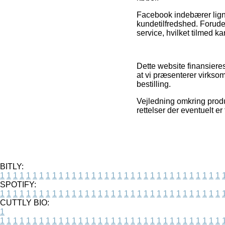
Facebook indebærer ligne
kundetilfredshed. Forude
service, hvilket tilmed ka
Dette website finansieres
at vi præsenterer virkso
bestilling.
Vejledning omkring produ
rettelser der eventuelt er
BITLY:
1
1
1
1
1
1
1
1
1
1
1
1
1
1
1
1
1
1
1
1
1
1
1
1
1
1
1
1
1
1
1
1
1
1
SPOTIFY:
1
1
1
1
1
1
1
1
1
1
1
1
1
1
1
1
1
1
1
1
1
1
1
1
1
1
1
1
1
1
1
1
1
1
CUTTLY BIO:
1
1
1
1
1
1
1
1
1
1
1
1
1
1
1
1
1
1
1
1
1
1
1
1
1
1
1
1
1
1
1
1
1
1
1