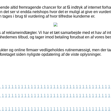
nde altid fremragende chancer for at få indtryk af internet forh
n det ser vi endda netshops hvor det er muligt at give en vurde
n tages i brug til vurdering af hvor tilfredse kunderne er.
 af reklameindtægter. Vi har et tæt samarbejde med et hav af int
mhedernes tilbud, og tager imod betaling forudsat en af vores b
kter og online firmaer vedligeholdes rutinemæssigt, men der ta
 foretaget siden nyligste opdatering af de viste oplysninger.
1
1
1
1
1
1
1
1
1
1
1
1
1
1
1
1
1
1
1
1
1
1
1
1
1
1
1
1
1
1
1
1
1
1
1
1
1
1
1
1
1
1
1
1
1
1
1
1
1
1
1
1
1
1
1
1
1
1
1
1
1
1
1
1
1
1
1
1
1
1
1
1
1
1
1
1
1
1
1
1
1
1
1
1
1
1
1
1
1
1
1
1
1
1
1
1
1
1
1
1
1
1
1
1
1