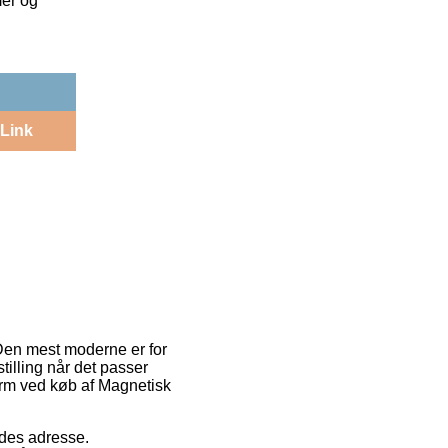
mer og
Link
 Den mest moderne er for
tilling når det passer
form ved køb af Magnetisk
ejdes adresse.