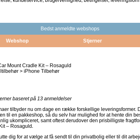
rrelse, kundeservice, brugervenlighed, betingelser, leveringsfor
Bedst anmeldte webshops
Webshop
Stjerner
ar Mount Cradle Kit – Rosaguld
tilbehør > iPhone Tilbehør
jerner baseret på
13
anmeldelser
irmaer tilbyder nu om dage en række forskellige leveringsformer.
dren til en pakkeshop, så du selv har mulighed for at hente din bes
lig ukompliceret, samt oftest derudover den prisbilligste fragt
Kit – Rosaguld.
 dig for at vælge at få sendt til din privatbolig eller til dit arb