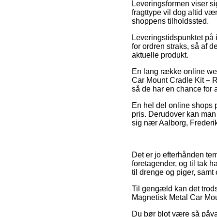
Leveringsformen viser si
fragttype vil dog altid v
shoppens tilholdssted.
Leveringstidspunktet på
for ordren straks, så af
aktuelle produkt.
En lang række online we
Car Mount Cradle Kit – Ro
så de har en chance for a
En hel del online shops 
pris. Derudover kan man 
sig nær Aalborg, Frederik
Det er jo efterhånden tem
foretagender, og til tak
til drenge og piger, sam
Til gengæld kan det trods
Magnetisk Metal Car Moun
Du bør blot være så påvag