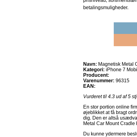
prisniveau, sortimentstø
betalingsmuligheder.
Navn:
Magnetisk Metal C
Kategori:
iPhone 7 Mobil
Producent:
Varenummer:
96315
EAN:
Vurderet til
4.3
ud af 5 st
En stor portion online f
øjeblikket at få bragt or
dig. Den er altså usædvan
Metal Car Mount Cradle 
Du kunne ydermere beslutte