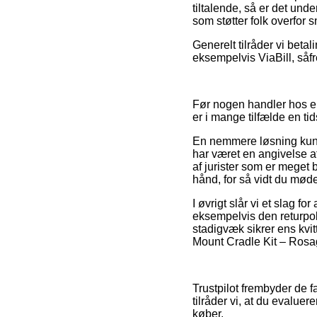
tiltalende, så er det und
som støtter folk overfor
Generelt tilråder vi beta
eksempelvis ViaBill, såfr
Før nogen handler hos en
er i mange tilfælde en t
En nemmere løsning kunne
har været en angivelse af 
af jurister som er meget
hånd, for så vidt du møde
I øvrigt slår vi et slag 
eksempelvis den returpoli
stadigvæk sikrer ens kvi
Mount Cradle Kit – Rosagu
Trustpilot frembyder de f
tilråder vi, at du evalue
køber.