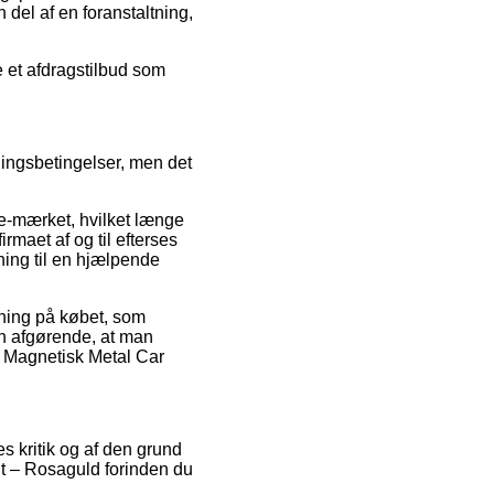
 del af en foranstaltning,
e et afdragstilbud som
ingsbetingelser, men det
e-mærket, hvilket længe
rmaet af og til efterses
ing til en hjælpende
rkning på købet, som
den afgørende, at man
f Magnetisk Metal Car
s kritik og af den grund
Kit – Rosaguld forinden du