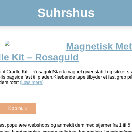
Suhrshus
Magnetisk Met
le Kit – Rosaguld
t Cradle Kit – RosaguldStærk magnet giver stabil og sikker st
ils bagside fast til pladen.Klæbende tape tilbyder et fast greb p
ders rotat
(Læs mere)
Køb nu »
t populære webshops og anmeldt dem med stjerner fra 1 til 5 ud