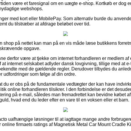
ertiden være et faresignal om en uægte e-shop. Kortkøb er dog en
 snydagtige webshops.
linger med kort eller MobilePay. Som alternativ burde du anvend
emt du tilstræber at afdrage beløbet over tid.
 shop på nettet kan man på en vis måde læse butikkens forretn
idskrævende opgave.
 derfor være at tjekke om internet forhandleren er medlem af 
at internet selskabet adlyder dansk lovgivning, tillige med at e-fi
 bekendte med de gældende regler. Derudover tilbydes du anledn
r udfordringer som følge af din ordre.
for at du er obs på de fundamentale vedtægter der kan have indvi
tik online forhandleren tilsikrer. I den forbindelse er det desu
ttering på e-mail, således man fremadrettet kan bevidne købet a
ld, hvad end du leder efter en vare til en voksen eller et barn.
acto uafhængige løsninger til at iagttage mange andre forbrugere
rer online firmaets ratings af Magnetisk Metal Car Mount Cradle 