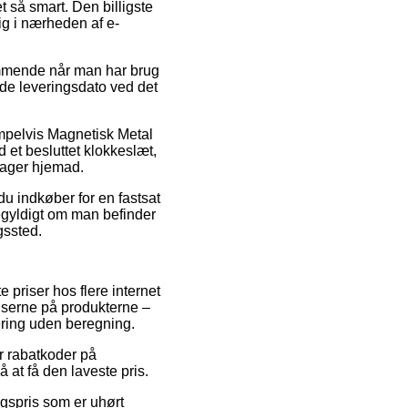
 så smart. Den billigste
dig i nærheden af e-
emmende når man har brug
ede leveringsdato ved det
mpelvis Magnetisk Metal
 et besluttet klokkeslæt,
drager hjemad.
u indkøber for en fastsat
gegyldigt om man befinder
gssted.
 priser hos flere internet
iserne på produkterne –
ering uden beregning.
er rabatkoder på
at få den laveste pris.
lgspris som er uhørt