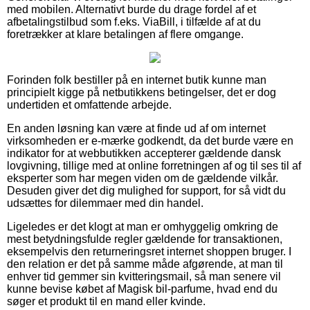
med mobilen. Alternativt burde du drage fordel af et
afbetalingstilbud som f.eks. ViaBill, i tilfælde af at du
foretrækker at klare betalingen af flere omgange.
Forinden folk bestiller på en internet butik kunne man
principielt kigge på netbutikkens betingelser, det er dog
undertiden et omfattende arbejde.
En anden løsning kan være at finde ud af om internet
virksomheden er e-mærke godkendt, da det burde være en
indikator for at webbutikken accepterer gældende dansk
lovgivning, tillige med at online forretningen af og til ses til af
eksperter som har megen viden om de gældende vilkår.
Desuden giver det dig mulighed for support, for så vidt du
udsættes for dilemmaer med din handel.
Ligeledes er det klogt at man er omhyggelig omkring de
mest betydningsfulde regler gældende for transaktionen,
eksempelvis den returneringsret internet shoppen bruger. I
den relation er det på samme måde afgørende, at man til
enhver tid gemmer sin kvitteringsmail, så man senere vil
kunne bevise købet af Magisk bil-parfume, hvad end du
søger et produkt til en mand eller kvinde.