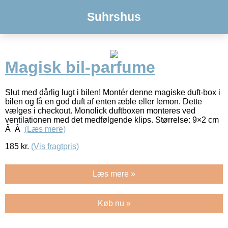
Suhrshus
Magisk bil-parfume
Slut med dårlig lugt i bilen! Montér denne magiske duft-box i
bilen og få en god duft af enten æble eller lemon. Dette
vælges i checkout. Monolick duftboxen monteres ved
ventilationen med det medfølgende klips. Størrelse: 9×2 cm
Â Â
(Læs mere)
185
kr.
(Vis fragtpris)
Læs mere »
Køb nu »