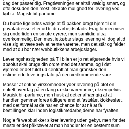
dag der passer dig. Fragtløsningen er altså vældig smart, og
ofte desuden den mest letkøbte mulighed for levering ved
køb af Magisk bil-parfume.
Du burde ligeledes vælge at få pakken bragt hjem til din
privatadresse eller ud til din arbejdsplads. Fragtformen viser
sig undertiden en smule dyrere, men samtidig ultra
overkommelig. Den mest letkøbte slags levering vil dog altid
vise sig at være selv at hente varerne, men det står og falder
med at du bor nær webbutikkens arbejdslager.
Leveringshastigheden på Til bilen er jo ret afgørende hvis vi
absolut skal bruge din ordre med det samme, og i det
øjemed er det fuldt ud centralt at man gransker den
estimerede leveringsdato på den vedkommende vare.
Masser af online virksomheder yder levering på blot en
enkelt hverdag på en lang række varenumre, eksempelvis
Magisk bil-parfume, men husk at det er afhængig af at
handlen gemmenføres tidligere end et fastslået klokkeslæt,
med det formål at de har en chance for at nå at få
bestillingen klar inden logistikmedarbejderne har fyraften.
Nogle få webbutikker sikrer levering uden gebyr, men for det
meste er det påkrævet at man handler for en bestemt sum.