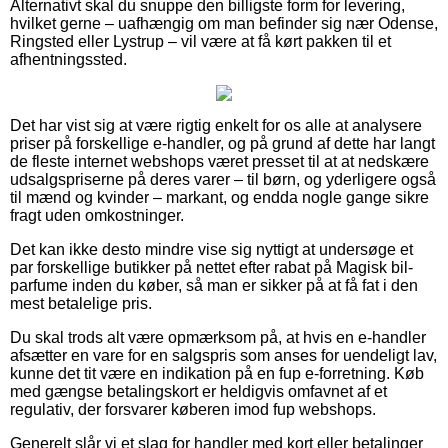
Alternativt skal du snuppe den billigste form for levering,
hvilket gerne – uafhængig om man befinder sig nær Odense,
Ringsted eller Lystrup – vil være at få kørt pakken til et
afhentningssted.
Det har vist sig at være rigtig enkelt for os alle at analysere
priser på forskellige e-handler, og på grund af dette har langt
de fleste internet webshops været presset til at at nedskære
udsalgspriserne på deres varer – til børn, og yderligere også
til mænd og kvinder – markant, og endda nogle gange sikre
fragt uden omkostninger.
Det kan ikke desto mindre vise sig nyttigt at undersøge et
par forskellige butikker på nettet efter rabat på Magisk bil-
parfume inden du køber, så man er sikker på at få fat i den
mest betalelige pris.
Du skal trods alt være opmærksom på, at hvis en e-handler
afsætter en vare for en salgspris som anses for uendeligt lav,
kunne det tit være en indikation på en fup e-forretning. Køb
med gængse betalingskort er heldigvis omfavnet af et
regulativ, der forsvarer køberen imod fup webshops.
Generelt slår vi et slag for handler med kort eller betalinger