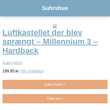
Suhrshus
Luftkastellet der blev
sprængt – Millennium 3 –
Hardback
(Læs mere)
199.95
kr.
(Vis fragtpris)
Læs mere »
Køb nu »