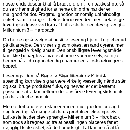
nuværende tidspunkt at få bragt ordren til en pakkeshop, så
du selv har mulighed for at hente din ordre når der er
mulighed for det. Fragtmuligheden er nemlig ualmindeligt
enkel, samt i mange tilfælde derudover den mest betalelige
leveringsudgave ved køb af Luftkastellet der blev sprængt –
Millennium 3 – Hardback.
Du burde også vælge at bestille levering hjem til dig eller ud
på dit arbejde. Den viser sig som oftest en tand dyrere, men
til gengæld virkelig smart. Den prisbilligste leveringsmåde
kan ikke benægtes at være at hente varerne selv, som jo
beroer på at du opholder dig i nærheden af e-forretningens
bopæl.
Leveringstiden på Bøger > Skønlitteratur > Krimi &
spænding kan vise sig at være virkelig væsentlig når du står
og skal bruge produktet fluks, og herved er det bestemt
passende at vi kontrollerer det anslåede leveringstidspunkt
på det aktuelle produkt.
Flere e-forhandlere reklamerer med muligheden for dag-til-
dag levering på mange af deres produkter, eksempelvis
Luftkastellet der blev sprængt – Millennium 3 – Hardback,
som trods alt regnes ud fra at bestillingen placeres før et
nøjagtigt klokkeslæt, så de har udsigt til at kunne nå at få