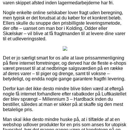
varen skippet afsted inden lagermedarbejderne har fri.
Nogle enkelte online selskaber lover fragt uden beregning,
men typisk er det forudsat at du køber for et konkret beløb.
Ellers skulle du snuppe den prisbilligste leveringsmetode,
der ofte – uanset om man bor i Kolding, Odder eller
Skælskør – vil blive at få fragtmanden til at levere dine varer
til et udleveringssted.
Det er jo særligt smart for os alle at lave prissammenligning
på flere internet forretninger, og derved har de fleste e-shops
været presset til at at nedbringe salgsværdien på en række
af deres varer – til piger og drenge, samt til voksne –
betydeligt, og endda nogle gange garantere fragtfri levering.
Derfor kan det ikke desto mindre blive tiden værd at eftergå
nogle få internet forhandlere efter rabatkoder på Luftkastellet
der blev sprængt – Millennium 3 – Hardback inden du
bestiller, således at man er sikker på at skaffe sig den mest
betalelige pris.
Man skal ikke desto mindre huske på, at i tilfælde af at en
webshop udlover produkter for en pris som anses for utopisk
favorabel, bør det mange gange være et kendetegn på en