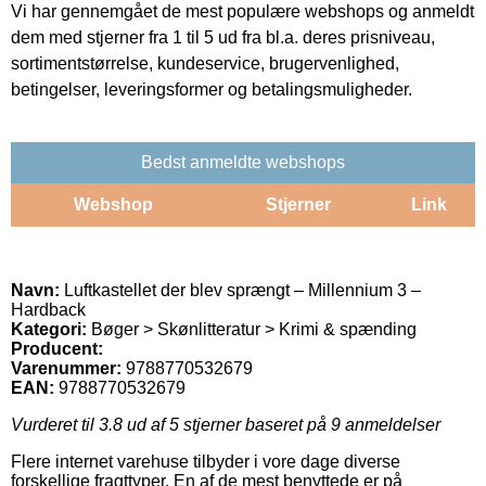
Vi har gennemgået de mest populære webshops og anmeldt
dem med stjerner fra 1 til 5 ud fra bl.a. deres prisniveau,
sortimentstørrelse, kundeservice, brugervenlighed,
betingelser, leveringsformer og betalingsmuligheder.
Bedst anmeldte webshops
Webshop
Stjerner
Link
Navn:
Luftkastellet der blev sprængt – Millennium 3 –
Hardback
Kategori:
Bøger > Skønlitteratur > Krimi & spænding
Producent:
Varenummer:
9788770532679
EAN:
9788770532679
Vurderet til
3.8
ud af 5 stjerner baseret på
9
anmeldelser
Flere internet varehuse tilbyder i vore dage diverse
forskellige fragttyper. En af de mest benyttede er på