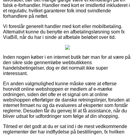
falsk e-forhandler. Handler med kort er imidlertid inkluderet i
et regulativ, hvilket garanterer folk imod svindlende
forhandlere på nettet.
Vi foreslår generelt handler med kort eller mobilbetaling.
Alternativt kunne du benytte en afbetalingsløsning som fx
ViaBill, når du har i sinde at afbetale beløbet over tid.
Inden nogen køber i en internet butik bør man for at være på
den sikre side gennemløbe webbutikkens
handelsbetingelser, dog er det normalt ikke super
interessant.
En anden valgmulighed kunne måske være at efterse
hvorvidt online webshoppen er medlem af e-mærke
ordningen, siden det ofte er et signal om at online
webshoppen efterfølger de danske retningslinjer, foruden at
internet firmaet nu og da evalueres af eksperter som forstår
reglerne. Desuden får du genvej til at få assistance, når du
bliver udsat for udfordringer som følge af din shopping.
Tilmed er det godt at du er sat ind i de mest vedkommende
reglementer der har indflydelse på bestillingen, fx hvilken