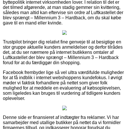
byttepolitik internet virksomheden lover. I relation til det er
det tilmed afgørende, at man stadig gemmer sin kvittering,
således man altid kan eftervise sin ordre af Luftkastellet der
blev sprængt – Millennium 3 – Hardback, om du skal købe
gave til en mand eller kvinde.
Trustpilot bringer dig relativt fine genveje til at besigtige en
stor gruppe aktuelle kunders anmeldelser og derfor tilrådes
det, at du ser nærmere på internet butikkens omtaler af
Luftkastellet der blev sprængt – Millennium 3 – Hardback
forud for at du færdiggør din shopping.
Facebook frembyder lige så vel ultra værdifulde muligheder
for at få indblik i internet webshoppens kundefokus. I øvrigt
møder vi faktisk forhandlere på nettet som giver folk
mulighed for at meddele en evaluering af købsoplevelsen,
som ligeledes kan bruges til vurdering af tidligere kunders
oplevelser.
Denne side er finansieret af indtægter fra reklamer. Vi har
samarbejder med utallige butikker på nettet da vi formidler
firmaernes tilbud, og indkasserer honorar forudsat du