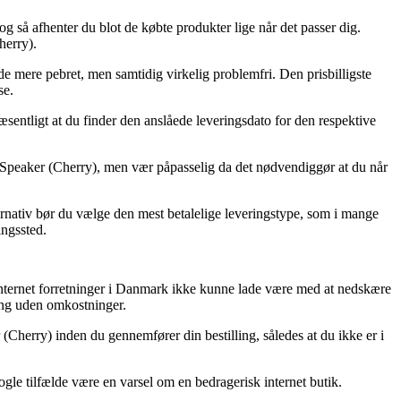
 og så afhenter du blot de købte produkter lige når det passer dig.
herry).
de mere pebret, men samtidig virkelig problemfri. Den prisbilligste
se.
æsentligt at du finder den anslåede leveringsdato for den respektive
h Speaker (Cherry), men vær påpasselig da det nødvendiggør at du når
ernativ bør du vælge den mest betalelige leveringstype, som i mange
ingssted.
N internet forretninger i Danmark ikke kunne lade være med at nedskære
ring uden omkostninger.
(Cherry) inden du gennemfører din bestilling, således at du ikke er i
nogle tilfælde være en varsel om en bedragerisk internet butik.