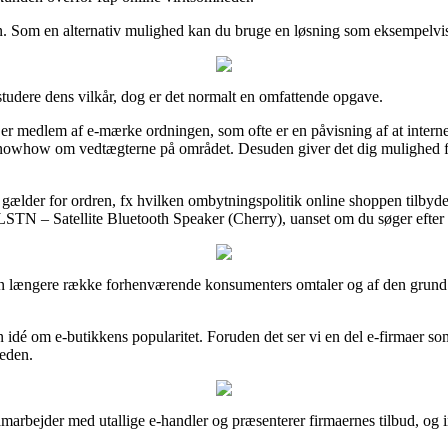
len. Som en alternativ mulighed kan du bruge en løsning som eksempelvis 
studere dens vilkår, dog er det normalt en omfattende opgave.
 medlem af e-mærke ordningen, som ofte er en påvisning af at interne
e knowhow om vedtægterne på området. Desuden giver det dig mulighed f
 gælder for ordren, fx hvilken ombytningspolitik online shoppen tilbyder. 
LSTN – Satellite Bluetooth Speaker (Cherry), uanset om du søger efter va
 en længere række forhenværende konsumenters omtaler og af den grund e
 idé om e-butikkens popularitet. Foruden det ser vi en del e-firmaer s
heden.
amarbejder med utallige e-handler og præsenterer firmaernes tilbud, og 