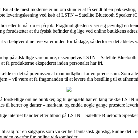
ler. En af de mest moderne er nu om stunder at få sendt til en pakkeshop,
bte leveringsløsning ved køb af LSTN – Satellite Bluetooth Speaker (C
r eller til når du er på job. Fragtmuligheden viser sig jævnligt en ken
g forudsætter at du fysisk befinder dig lige ved online butikkens adres
 vi behøver dine nye varer inden for få dage, så derfor er det aldeles v
hverdag på adskillige varenumre, eksempelvis LSTN – Satellite Bluetoot
nå at få produkterne ekspederet inden personalet har fri.
ilfælde er det så præmissen at man indkøber for en præcis sum. Som alt
 – vil være at få fragtmanden til at levere din bestilling til et afhentn
er på forskellige online butikker, og til gengæld har en lang række LST
edes til herrer og damer – markant, og endda nogle gange præstere leve
ige internet handler efter tilbud på LSTN – Satellite Bluetooth Speaker 
il salg for en salgspris som virker helt fantastisk gunstig, kunne det i 
r kunden overfor fup online virksomheder.