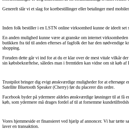
Generelt slår vi et slag for kortbestillinger eller betalinger med mobi
Inden folk bestiller i en LSTN online virksomhed kunne de ideelt set 
En anden mulighed kunne være at granske om internet virksomheden er
butikken fra tid til anden efterses af fagfolk der har den nødvendig
shopping.
Foruden dette går vi ind for at du er klar over de mest vitale vilkår der
sin købsbekræftelse, således man i fremtiden kan vidne om sit køb af 
Trustpilot bringer dig evigt ønskværdige muligheder for at eftersøge
Satellite Bluetooth Speaker (Cherry) før du placerer din ordre.
Facebook byder på ydermere aldeles ønskværdige løsninger til at få en
køb, som ydermere må drages fordel af til at fornemme kundetilfreds
Vores hjemmeside er finansieret ved hjælp af annoncer. Vi har tætte s
laver en transaktion.