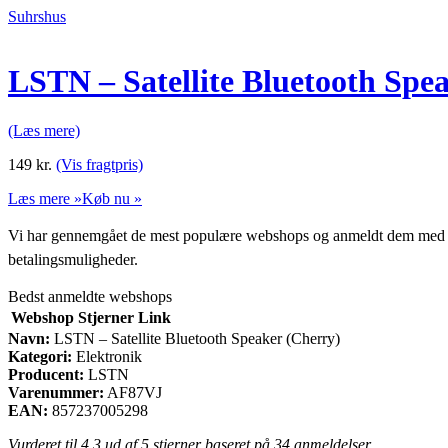
Suhrshus
LSTN – Satellite Bluetooth Spe
(Læs mere)
149
kr.
(Vis fragtpris)
Læs mere »
Køb nu »
Vi har gennemgået de mest populære webshops og anmeldt dem med stjern
betalingsmuligheder.
Bedst anmeldte webshops
Webshop
Stjerner
Link
Navn:
LSTN – Satellite Bluetooth Speaker (Cherry)
Kategori:
Elektronik
Producent:
LSTN
Varenummer:
AF87VJ
EAN:
857237005298
Vurderet til
4.3
ud af 5 stjerner baseret på
34
anmeldelser