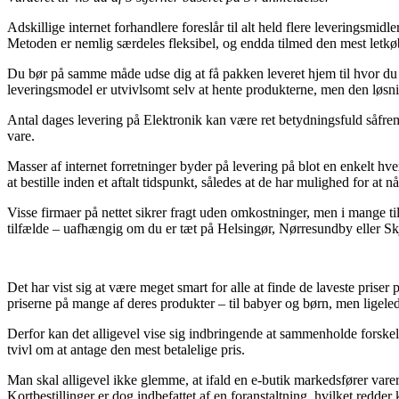
Adskillige internet forhandlere foreslår til alt held flere leveringsmid
Metoden er nemlig særdeles fleksibel, og endda tilmed den mest letkø
Du bør på samme måde udse dig at få pakken leveret hjem til hvor du bo
leveringsmodel er utvivlsomt selv at hente produkterne, men den løsnin
Antal dages levering på Elektronik kan være ret betydningsfuld såfremt
vare.
Masser af internet forretninger byder på levering på blot en enkelt 
at bestille inden et aftalt tidspunkt, således at de har mulighed for at 
Visse firmaer på nettet sikrer fragt uden omkostninger, men i mange t
tilfælde – uafhængig om du er tæt på Helsingør, Nørresundby eller Skjern
Det har vist sig at være meget smart for alle at finde de laveste pris
priserne på mange af deres produkter – til babyer og børn, men ligel
Derfor kan det alligevel vise sig indbringende at sammenholde forskell
tvivl om at antage den mest betalelige pris.
Man skal alligevel ikke glemme, at ifald en e-butik markedsfører varer t
Kortbestillinger er dog indbefattet af en foranstaltning, hvilket redde