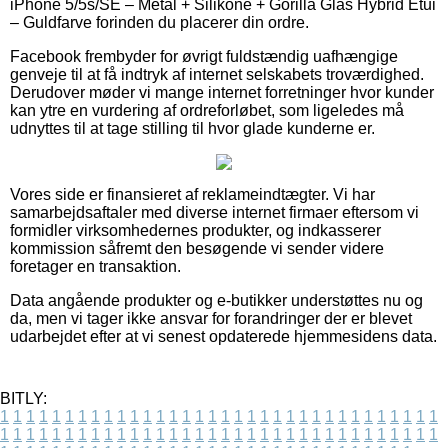
iPhone 5/5s/SE – Metal + Silikone + Gorilla Glas Hybrid Etui
– Guldfarve forinden du placerer din ordre.
Facebook frembyder for øvrigt fuldstændig uafhængige
genveje til at få indtryk af internet selskabets troværdighed.
Derudover møder vi mange internet forretninger hvor kunder
kan ytre en vurdering af ordreforløbet, som ligeledes må
udnyttes til at tage stilling til hvor glade kunderne er.
Vores side er finansieret af reklameindtægter. Vi har
samarbejdsaftaler med diverse internet firmaer eftersom vi
formidler virksomhedernes produkter, og indkasserer
kommission såfremt den besøgende vi sender videre
foretager en transaktion.
Data angående produkter og e-butikker understøttes nu og
da, men vi tager ikke ansvar for forandringer der er blevet
udarbejdet efter at vi senest opdaterede hjemmesidens data.
BITLY:
1
1
1
1
1
1
1
1
1
1
1
1
1
1
1
1
1
1
1
1
1
1
1
1
1
1
1
1
1
1
1
1
1
1
1
1
1
1
1
1
1
1
1
1
1
1
1
1
1
1
1
1
1
1
1
1
1
1
1
1
1
1
1
1
1
1
1
1