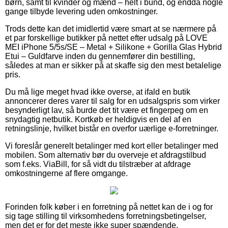
børn, samt til kvinder og mænd – helt i bund, og endda nogle
gange tilbyde levering uden omkostninger.
Trods dette kan det imidlertid være smart at se nærmere på
et par forskellige butikker på nettet efter udsalg på LOVE
MEI iPhone 5/5s/SE – Metal + Silikone + Gorilla Glas Hybrid
Etui – Guldfarve inden du gennemfører din bestilling,
således at man er sikker på at skaffe sig den mest betalelige
pris.
Du må lige meget hvad ikke overse, at ifald en butik
annoncerer deres varer til salg for en udsalgspris som virker
besynderligt lav, så burde det tit være et fingerpeg om en
snydagtig netbutik. Kortkøb er heldigvis en del af en
retningslinje, hvilket bistår en overfor uærlige e-forretninger.
Vi foreslår generelt betalinger med kort eller betalinger med
mobilen. Som alternativ bør du overveje et afdragstilbud
som f.eks. ViaBill, for så vidt du tilstræber at afdrage
omkostningerne af flere omgange.
Forinden folk køber i en forretning på nettet kan de i og for
sig tage stilling til virksomhedens forretningsbetingelser,
men det er for det meste ikke super spændende.