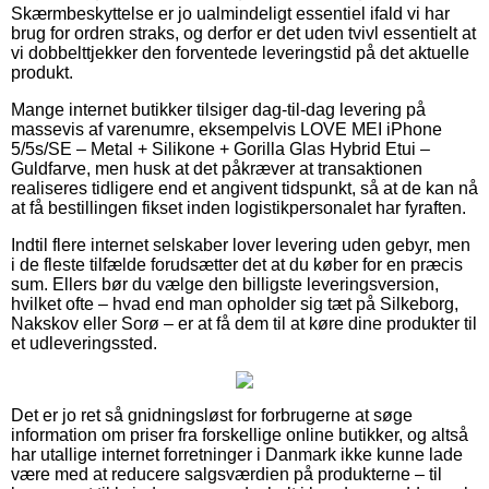
Skærmbeskyttelse er jo ualmindeligt essentiel ifald vi har
brug for ordren straks, og derfor er det uden tvivl essentielt at
vi dobbelttjekker den forventede leveringstid på det aktuelle
produkt.
Mange internet butikker tilsiger dag-til-dag levering på
massevis af varenumre, eksempelvis LOVE MEI iPhone
5/5s/SE – Metal + Silikone + Gorilla Glas Hybrid Etui –
Guldfarve, men husk at det påkræver at transaktionen
realiseres tidligere end et angivent tidspunkt, så at de kan nå
at få bestillingen fikset inden logistikpersonalet har fyraften.
Indtil flere internet selskaber lover levering uden gebyr, men
i de fleste tilfælde forudsætter det at du køber for en præcis
sum. Ellers bør du vælge den billigste leveringsversion,
hvilket ofte – hvad end man opholder sig tæt på Silkeborg,
Nakskov eller Sorø – er at få dem til at køre dine produkter til
et udleveringssted.
Det er jo ret så gnidningsløst for forbrugerne at søge
information om priser fra forskellige online butikker, og altså
har utallige internet forretninger i Danmark ikke kunne lade
være med at reducere salgsværdien på produkterne – til