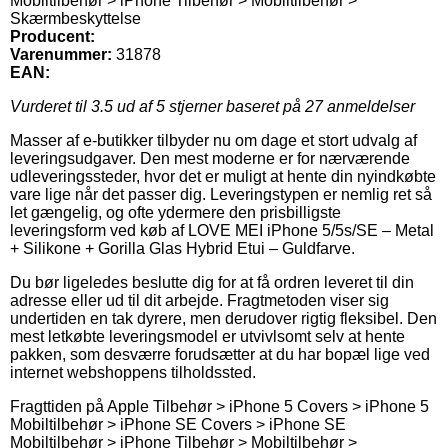
Mobiltilbehør > iPhone Tilbehør > Mobiltilbehør >
Skærmbeskyttelse
Producent:
Varenummer:
31878
EAN:
Vurderet til
3.5
ud af 5 stjerner baseret på
27
anmeldelser
Masser af e-butikker tilbyder nu om dage et stort udvalg af
leveringsudgaver. Den mest moderne er for nærværende
udleveringssteder, hvor det er muligt at hente din nyindkøbte
vare lige når det passer dig. Leveringstypen er nemlig ret så
let gængelig, og ofte ydermere den prisbilligste
leveringsform ved køb af LOVE MEI iPhone 5/5s/SE – Metal
+ Silikone + Gorilla Glas Hybrid Etui – Guldfarve.
Du bør ligeledes beslutte dig for at få ordren leveret til din
adresse eller ud til dit arbejde. Fragtmetoden viser sig
undertiden en tak dyrere, men derudover rigtig fleksibel. Den
mest letkøbte leveringsmodel er utvivlsomt selv at hente
pakken, som desværre forudsætter at du har bopæl lige ved
internet webshoppens tilholdssted.
Fragttiden på Apple Tilbehør > iPhone 5 Covers > iPhone 5
Mobiltilbehør > iPhone SE Covers > iPhone SE
Mobiltilbehør > iPhone Tilbehør > Mobiltilbehør >