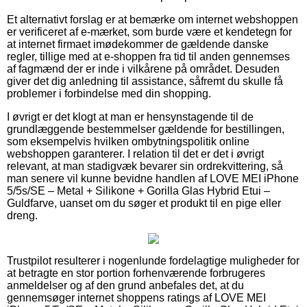
Et alternativt forslag er at bemærke om internet webshoppen
er verificeret af e-mærket, som burde være et kendetegn for
at internet firmaet imødekommer de gældende danske
regler, tillige med at e-shoppen fra tid til anden gennemses
af fagmænd der er inde i vilkårene på området. Desuden
giver det dig anledning til assistance, såfremt du skulle få
problemer i forbindelse med din shopping.
I øvrigt er det klogt at man er hensynstagende til de
grundlæggende bestemmelser gældende for bestillingen,
som eksempelvis hvilken ombytningspolitik online
webshoppen garanterer. I relation til det er det i øvrigt
relevant, at man stadigvæk bevarer sin ordrekvittering, så
man senere vil kunne bevidne handlen af LOVE MEI iPhone
5/5s/SE – Metal + Silikone + Gorilla Glas Hybrid Etui –
Guldfarve, uanset om du søger et produkt til en pige eller
dreng.
Trustpilot resulterer i nogenlunde fordelagtige muligheder for
at betragte en stor portion forhenværende forbrugeres
anmeldelser og af den grund anbefales det, at du
gennemsøger internet shoppens ratings af LOVE MEI