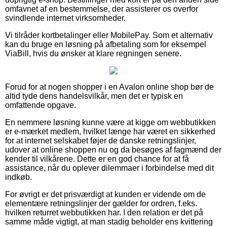
omfavnet af en bestemmelse, der assisterer os overfor
svindlende internet virksomheder.
Vi tilråder kortbetalinger eller MobilePay. Som et alternativ
kan du bruge en løsning på afbetaling som for eksempel
ViaBill, hvis du ønsker at klare regningen senere.
Forud for at nogen shopper i en Avalon online shop bør de
altid tyde dens handelsvilkår, men det er typisk en
omfattende opgave.
En nemmere løsning kunne være at kigge om webbutikken
er e-mærket medlem, hvilket længe har været en sikkerhed
for at internet selskabet føjer de danske retningslinjer,
udover at online shoppen nu og da besøges af fagmænd der
kender til vilkårene. Dette er en god chance for at få
assistance, når du oplever dilemmaer i forbindelse med dit
indkøb.
For øvrigt er det prisværdigt at kunden er vidende om de
elementære retningslinjer der gælder for ordren, f.eks.
hvilken returret webbutikken har. I den relation er det på
samme måde vigtigt, at man stadig beholder ens kvittering