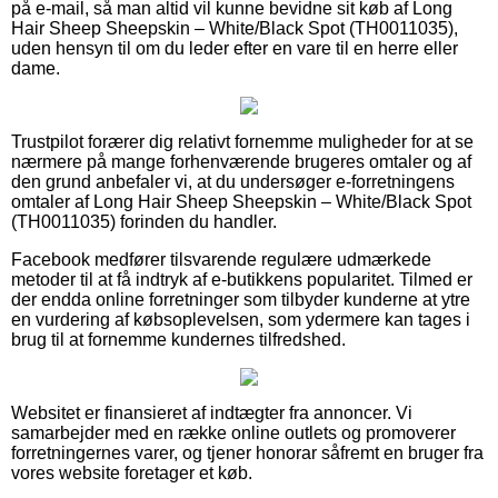
på e-mail, så man altid vil kunne bevidne sit køb af Long
Hair Sheep Sheepskin – White/Black Spot (TH0011035),
uden hensyn til om du leder efter en vare til en herre eller
dame.
Trustpilot forærer dig relativt fornemme muligheder for at se
nærmere på mange forhenværende brugeres omtaler og af
den grund anbefaler vi, at du undersøger e-forretningens
omtaler af Long Hair Sheep Sheepskin – White/Black Spot
(TH0011035) forinden du handler.
Facebook medfører tilsvarende regulære udmærkede
metoder til at få indtryk af e-butikkens popularitet. Tilmed er
der endda online forretninger som tilbyder kunderne at ytre
en vurdering af købsoplevelsen, som ydermere kan tages i
brug til at fornemme kundernes tilfredshed.
Websitet er finansieret af indtægter fra annoncer. Vi
samarbejder med en række online outlets og promoverer
forretningernes varer, og tjener honorar såfremt en bruger fra
vores website foretager et køb.