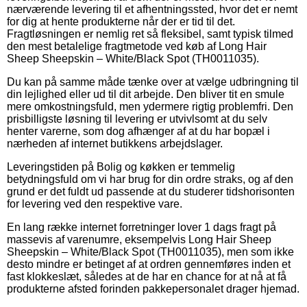
nærværende levering til et afhentningssted, hvor det er nemt
for dig at hente produkterne når der er tid til det.
Fragtløsningen er nemlig ret så fleksibel, samt typisk tilmed
den mest betalelige fragtmetode ved køb af Long Hair
Sheep Sheepskin – White/Black Spot (TH0011035).
Du kan på samme måde tænke over at vælge udbringning til
din lejlighed eller ud til dit arbejde. Den bliver tit en smule
mere omkostningsfuld, men ydermere rigtig problemfri. Den
prisbilligste løsning til levering er utvivlsomt at du selv
henter varerne, som dog afhænger af at du har bopæl i
nærheden af internet butikkens arbejdslager.
Leveringstiden på Bolig og køkken er temmelig
betydningsfuld om vi har brug for din ordre straks, og af den
grund er det fuldt ud passende at du studerer tidshorisonten
for levering ved den respektive vare.
En lang række internet forretninger lover 1 dags fragt på
massevis af varenumre, eksempelvis Long Hair Sheep
Sheepskin – White/Black Spot (TH0011035), men som ikke
desto mindre er betinget af at ordren gennemføres inden et
fast klokkeslæt, således at de har en chance for at nå at få
produkterne afsted forinden pakkepersonalet drager hjemad.