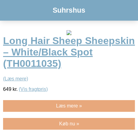
Suhrshus
Long Hair Sheep Sheepskin
– White/Black Spot
(TH0011035)
(Læs mere)
649
kr.
(Vis fragtpris)
Læs mere »
Køb nu »