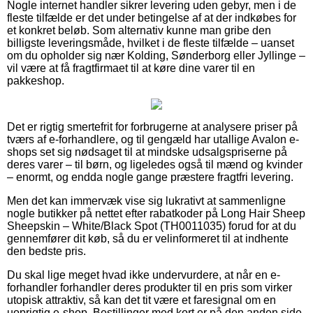
Nogle internet handler sikrer levering uden gebyr, men i de
fleste tilfælde er det under betingelse af at der indkøbes for
et konkret beløb. Som alternativ kunne man gribe den
billigste leveringsmåde, hvilket i de fleste tilfælde – uanset
om du opholder sig nær Kolding, Sønderborg eller Jyllinge –
vil være at få fragtfirmaet til at køre dine varer til en
pakkeshop.
Det er rigtig smertefrit for forbrugerne at analysere priser på
tværs af e-forhandlere, og til gengæld har utallige Avalon e-
shops set sig nødsaget til at mindske udsalgspriserne på
deres varer – til børn, og ligeledes også til mænd og kvinder
– enormt, og endda nogle gange præstere fragtfri levering.
Men det kan immervæk vise sig lukrativt at sammenligne
nogle butikker på nettet efter rabatkoder på Long Hair Sheep
Sheepskin – White/Black Spot (TH0011035) forud for at du
gennemfører dit køb, så du er velinformeret til at indhente
den bedste pris.
Du skal lige meget hvad ikke undervurdere, at når en e-
forhandler forhandler deres produkter til en pris som virker
utopisk attraktiv, så kan det tit være et faresignal om en
uoprigtig e-shop. Bestillinger med kort er på den anden side