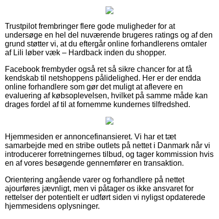
Trustpilot frembringer flere gode muligheder for at
undersøge en hel del nuværende brugeres ratings og af den
grund støtter vi, at du eftergår online forhandlerens omtaler
af Lili løber væk – Hardback inden du shopper.
Facebook frembyder også ret så sikre chancer for at få
kendskab til netshoppens pålidelighed. Her er der endda
online forhandlere som gør det muligt at aflevere en
evaluering af købsoplevelsen, hvilket på samme måde kan
drages fordel af til at fornemme kundernes tilfredshed.
Hjemmesiden er annoncefinansieret. Vi har et tæt
samarbejde med en stribe outlets på nettet i Danmark når vi
introducerer forretningernes tilbud, og tager kommission hvis
en af vores besøgende gennemfører en transaktion.
Orientering angående varer og forhandlere på nettet
ajourføres jævnligt, men vi påtager os ikke ansvaret for
rettelser der potentielt er udført siden vi nyligst opdaterede
hjemmesidens oplysninger.