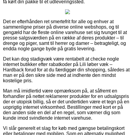
få kørt din pakke til et udleveringssted.
Det er efterhånden ret smertefrit for alle og enhver at
sammenligne priser på diverse online webshops, og til
gengæld har de fleste online varehuse set sig tvunget til at
presse salgsværdien på en række af deres produkter – til
drenge og piger, samt til herrer og damer – betragteligt, og
endda nogle gange byde på gratis levering.
Det kan dog stadigvæk være rentabelt at checke nogle
internet butikker efter rabatkoder på Lili løber væk –
Hardback forud for at du færdiggør din shopping, således at
man er på den sikre side med at indhente den mindst
kostelige pris.
Man må imidlertid være opmærksom på, at såfremt en
forhandler på nettet reklamerer produkter for en udsalgspris
der er utopisk billig, så er det undertiden være et tegn på en
uoprigtig internet virksomhed. Bestillinger med kort er på
den anden side en del af en regel, som værner dig som
kunde imod svindlende internet varehuse.
Vi slår generelt et slag for køb med gængse betalingskort
eller betalinger med mobilen. Som en alternativ mulighed