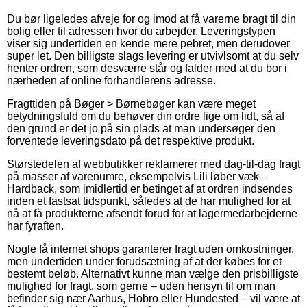
Du bør ligeledes afveje for og imod at få varerne bragt til din
bolig eller til adressen hvor du arbejder. Leveringstypen
viser sig undertiden en kende mere pebret, men derudover
super let. Den billigste slags levering er utvivlsomt at du selv
henter ordren, som desværre står og falder med at du bor i
nærheden af online forhandlerens adresse.
Fragttiden på Bøger > Børnebøger kan være meget
betydningsfuld om du behøver din ordre lige om lidt, så af
den grund er det jo på sin plads at man undersøger den
forventede leveringsdato på det respektive produkt.
Størstedelen af webbutikker reklamerer med dag-til-dag fragt
på masser af varenumre, eksempelvis Lili løber væk –
Hardback, som imidlertid er betinget af at ordren indsendes
inden et fastsat tidspunkt, således at de har mulighed for at
nå at få produkterne afsendt forud for at lagermedarbejderne
har fyraften.
Nogle få internet shops garanterer fragt uden omkostninger,
men undertiden under forudsætning af at der købes for et
bestemt beløb. Alternativt kunne man vælge den prisbilligste
mulighed for fragt, som gerne – uden hensyn til om man
befinder sig nær Aarhus, Hobro eller Hundested – vil være at