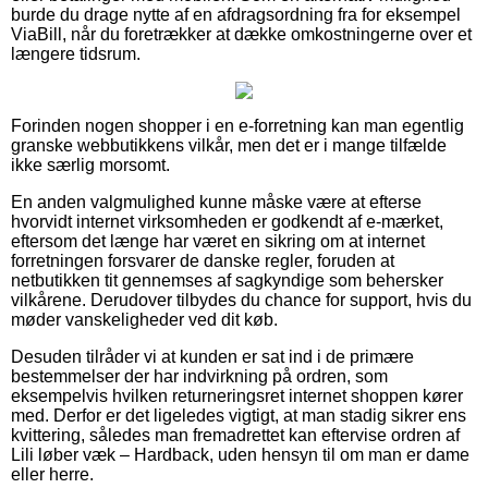
burde du drage nytte af en afdragsordning fra for eksempel
ViaBill, når du foretrækker at dække omkostningerne over et
længere tidsrum.
Forinden nogen shopper i en e-forretning kan man egentlig
granske webbutikkens vilkår, men det er i mange tilfælde
ikke særlig morsomt.
En anden valgmulighed kunne måske være at efterse
hvorvidt internet virksomheden er godkendt af e-mærket,
eftersom det længe har været en sikring om at internet
forretningen forsvarer de danske regler, foruden at
netbutikken tit gennemses af sagkyndige som behersker
vilkårene. Derudover tilbydes du chance for support, hvis du
møder vanskeligheder ved dit køb.
Desuden tilråder vi at kunden er sat ind i de primære
bestemmelser der har indvirkning på ordren, som
eksempelvis hvilken returneringsret internet shoppen kører
med. Derfor er det ligeledes vigtigt, at man stadig sikrer ens
kvittering, således man fremadrettet kan eftervise ordren af
Lili løber væk – Hardback, uden hensyn til om man er dame
eller herre.