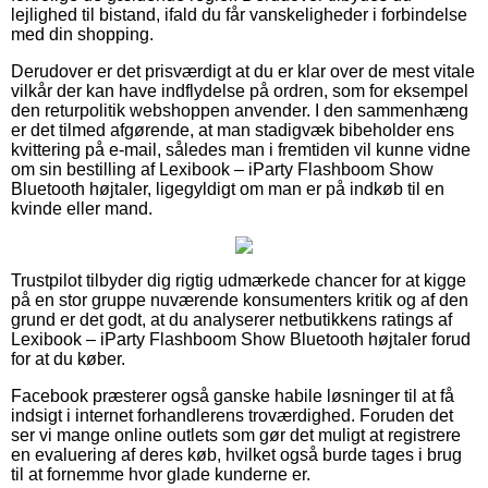
lejlighed til bistand, ifald du får vanskeligheder i forbindelse
med din shopping.
Derudover er det prisværdigt at du er klar over de mest vitale
vilkår der kan have indflydelse på ordren, som for eksempel
den returpolitik webshoppen anvender. I den sammenhæng
er det tilmed afgørende, at man stadigvæk bibeholder ens
kvittering på e-mail, således man i fremtiden vil kunne vidne
om sin bestilling af Lexibook – iParty Flashboom Show
Bluetooth højtaler, ligegyldigt om man er på indkøb til en
kvinde eller mand.
Trustpilot tilbyder dig rigtig udmærkede chancer for at kigge
på en stor gruppe nuværende konsumenters kritik og af den
grund er det godt, at du analyserer netbutikkens ratings af
Lexibook – iParty Flashboom Show Bluetooth højtaler forud
for at du køber.
Facebook præsterer også ganske habile løsninger til at få
indsigt i internet forhandlerens troværdighed. Foruden det
ser vi mange online outlets som gør det muligt at registrere
en evaluering af deres køb, hvilket også burde tages i brug
til at fornemme hvor glade kunderne er.