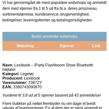
Vi har gennemgået de mest populære webshops og anmeldt
dem med stjerner fra 1 til 5 ud fra bl.a. deres prisniveau,
sortimentstørrelse, kundeservice, brugervenlighed,
betingelser, leveringsformer og betalingsmuligheder.
Bedst anmeldte webshops
Webshop
Stjerner
Link
Navn:
Lexibook – iParty Flashboom Show Bluetooth
højtaler
Kategori:
Legetøj
Producent:
Lexibook
Varenummer:
2387ZY
EAN:
3380743090870
Vurderet til
3.8
ud af 5 stjerner baseret på
43
anmeldelser
Flere butikker på nettet frembyder nu om dage et bredt
udvalg af leveringstyper. En af dem der er mest anvendt er