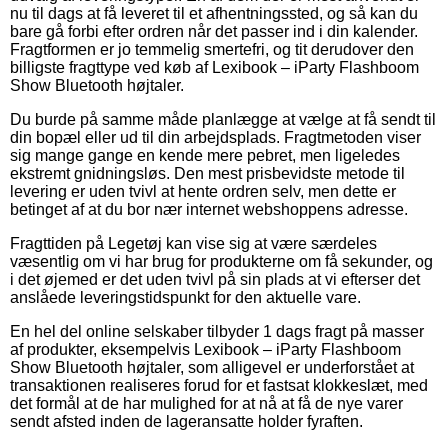
nu til dags at få leveret til et afhentningssted, og så kan du
bare gå forbi efter ordren når det passer ind i din kalender.
Fragtformen er jo temmelig smertefri, og tit derudover den
billigste fragttype ved køb af Lexibook – iParty Flashboom
Show Bluetooth højtaler.
Du burde på samme måde planlægge at vælge at få sendt til
din bopæl eller ud til din arbejdsplads. Fragtmetoden viser
sig mange gange en kende mere pebret, men ligeledes
ekstremt gnidningsløs. Den mest prisbevidste metode til
levering er uden tvivl at hente ordren selv, men dette er
betinget af at du bor nær internet webshoppens adresse.
Fragttiden på Legetøj kan vise sig at være særdeles
væsentlig om vi har brug for produkterne om få sekunder, og
i det øjemed er det uden tvivl på sin plads at vi efterser det
anslåede leveringstidspunkt for den aktuelle vare.
En hel del online selskaber tilbyder 1 dags fragt på masser
af produkter, eksempelvis Lexibook – iParty Flashboom
Show Bluetooth højtaler, som alligevel er underforstået at
transaktionen realiseres forud for et fastsat klokkeslæt, med
det formål at de har mulighed for at nå at få de nye varer
sendt afsted inden de lageransatte holder fyraften.