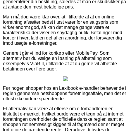
gennemfører din bestilling, således at man er skudsikker på
at antage den mest betalelige pris.
Man må dog være klar over, at i tilfælde af at en online
forretning afsætter bedst i test varer for en salgspris som
virker enormt god, så kan det mange gange være et
karakteristika der viser en snydagtig butik. Betalinger med
kort er i hvert fald en del af en anordning, der forsvarer dig
imod uægte e-forretninger.
Generelt går vi ind for kortkøb eller MobilePay. Som
alternativ bør du vælge en løsning på afbetaling som
eksempelvis ViaBill, i tilfælde af at du gerne vil afbetale
betalingen over flere uger.
Før nogen shopper hos en Lexibook e-handler behøver de i
reglen gennemse netshoppens forretningsaftale, men det er
oftest ikke videre spændende.
Et alternativ kan være at efterse om e-forhandleren er
tilsluttet e-mærket, hvilket burde være et tegn på at internet
forretningen overholder de officielle danske regler, samt at
shoppen rutinemæssigt kigges til af fagmænd der er meget
fortrolige de gældende regler. Derudover tilbydes du