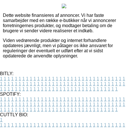
Dette website finansieres af annoncer. Vi har faste
samarbejder med en række e-butikker når vi annoncerer
forretningernes produkter, og modtager betaling om de
brugere vi sender videre realiserer et indkøb.
Viden vedrørende produkter og internet forhandlere
opdateres jævnligt, men vi påtager os ikke ansvaret for
reguleringer der eventuelt er udført efter at vi sidst
opdaterede de anvendte oplysninger.
BITLY:
1
1
1
1
1
1
1
1
1
1
1
1
1
1
1
1
1
1
1
1
1
1
1
1
1
1
1
1
1
1
1
1
1
1
1
1
1
1
1
1
1
1
1
1
1
1
1
1
1
1
1
1
1
1
1
1
1
1
1
1
1
1
1
1
1
1
1
1
1
1
1
1
1
1
1
1
1
1
1
1
1
1
1
1
1
1
1
1
1
1
1
1
1
1
1
1
1
1
1
1
SPOTIFY:
1
1
1
1
1
1
1
1
1
1
1
1
1
1
1
1
1
1
1
1
1
1
1
1
1
1
1
1
1
1
1
1
1
1
1
1
1
1
1
1
1
1
1
1
1
1
1
1
1
1
1
1
1
1
1
1
1
1
1
1
1
1
1
1
1
1
1
1
1
1
1
1
1
1
1
1
1
1
1
1
1
1
1
1
1
1
1
1
1
1
1
1
1
1
1
1
1
1
1
1
CUTTLY BIO:
1
1
1
1
1
1
1
1
1
1
1
1
1
1
1
1
1
1
1
1
1
1
1
1
1
1
1
1
1
1
1
1
1
1
1