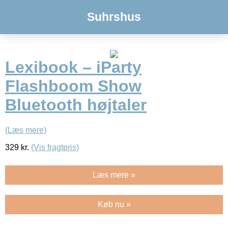
Suhrshus
Lexibook – iParty
Flashboom Show
Bluetooth højtaler
(Læs mere)
329
kr.
(Vis fragtpris)
Læs mere »
Køb nu »