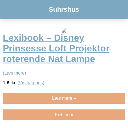
Suhrshus
Lexibook – Disney
Prinsesse Loft Projektor
roterende Nat Lampe
(Læs mere)
199
kr.
(Vis fragtpris)
Læs mere »
Køb nu »