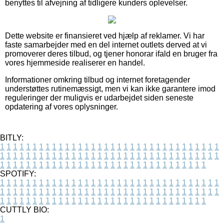
benyttes til afvejning af tidligere kunders oplevelser.
Dette website er finansieret ved hjælp af reklamer. Vi har
faste samarbejder med en del internet outlets derved at vi
promoverer deres tilbud, og tjener honorar ifald en bruger fra
vores hjemmeside realiserer en handel.
Informationer omkring tilbud og internet foretagender
understøttes rutinemæssigt, men vi kan ikke garantere imod
reguleringer der muligvis er udarbejdet siden seneste
opdatering af vores oplysninger.
BITLY:
1
1
1
1
1
1
1
1
1
1
1
1
1
1
1
1
1
1
1
1
1
1
1
1
1
1
1
1
1
1
1
1
1
1
1
1
1
1
1
1
1
1
1
1
1
1
1
1
1
1
1
1
1
1
1
1
1
1
1
1
1
1
1
1
1
1
1
1
1
1
1
1
1
1
1
1
1
1
1
1
1
1
1
1
1
1
1
1
1
1
1
1
1
1
1
1
1
1
1
1
SPOTIFY:
1
1
1
1
1
1
1
1
1
1
1
1
1
1
1
1
1
1
1
1
1
1
1
1
1
1
1
1
1
1
1
1
1
1
1
1
1
1
1
1
1
1
1
1
1
1
1
1
1
1
1
1
1
1
1
1
1
1
1
1
1
1
1
1
1
1
1
1
1
1
1
1
1
1
1
1
1
1
1
1
1
1
1
1
1
1
1
1
1
1
1
1
1
1
1
1
1
1
1
1
CUTTLY BIO:
1