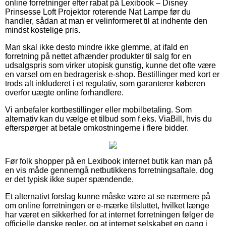
online forretninger efter rabat på Lexibook – Disney
Prinsesse Loft Projektor roterende Nat Lampe før du
handler, sådan at man er velinformeret til at indhente den
mindst kostelige pris.
Man skal ikke desto mindre ikke glemme, at ifald en
forretning på nettet afhænder produkter til salg for en
udsalgspris som virker utopisk gunstig, kunne det ofte være
en varsel om en bedragerisk e-shop. Bestillinger med kort er
trods alt inkluderet i et regulativ, som garanterer køberen
overfor uægte online forhandlere.
Vi anbefaler kortbestillinger eller mobilbetaling. Som
alternativ kan du vælge et tilbud som f.eks. ViaBill, hvis du
efterspørger at betale omkostningerne i flere bidder.
Før folk shopper på en Lexibook internet butik kan man på
en vis måde gennemgå netbutikkens forretningsaftale, dog
er det typisk ikke super spændende.
Et alternativt forslag kunne måske være at se nærmere på
om online forretningen er e-mærke tilsluttet, hvilket længe
har været en sikkerhed for at internet forretningen følger de
officielle danske regler, og at internet selskabet en gang i