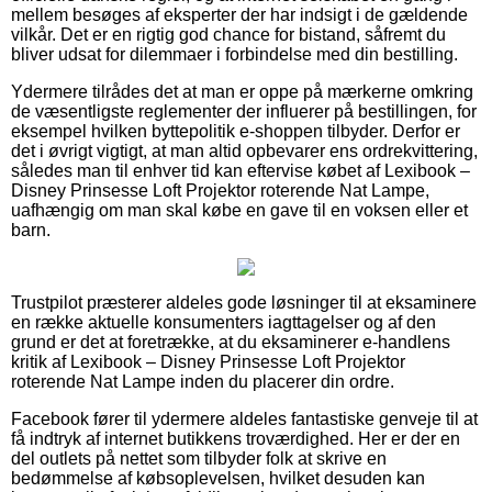
mellem besøges af eksperter der har indsigt i de gældende
vilkår. Det er en rigtig god chance for bistand, såfremt du
bliver udsat for dilemmaer i forbindelse med din bestilling.
Ydermere tilrådes det at man er oppe på mærkerne omkring
de væsentligste reglementer der influerer på bestillingen, for
eksempel hvilken byttepolitik e-shoppen tilbyder. Derfor er
det i øvrigt vigtigt, at man altid opbevarer ens ordrekvittering,
således man til enhver tid kan eftervise købet af Lexibook –
Disney Prinsesse Loft Projektor roterende Nat Lampe,
uafhængig om man skal købe en gave til en voksen eller et
barn.
Trustpilot præsterer aldeles gode løsninger til at eksaminere
en række aktuelle konsumenters iagttagelser og af den
grund er det at foretrække, at du eksaminerer e-handlens
kritik af Lexibook – Disney Prinsesse Loft Projektor
roterende Nat Lampe inden du placerer din ordre.
Facebook fører til ydermere aldeles fantastiske genveje til at
få indtryk af internet butikkens troværdighed. Her er der en
del outlets på nettet som tilbyder folk at skrive en
bedømmelse af købsoplevelsen, hvilket desuden kan