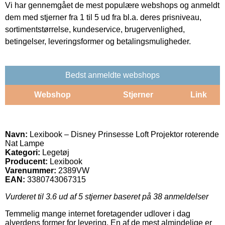
Vi har gennemgået de mest populære webshops og anmeldt
dem med stjerner fra 1 til 5 ud fra bl.a. deres prisniveau,
sortimentstørrelse, kundeservice, brugervenlighed,
betingelser, leveringsformer og betalingsmuligheder.
Bedst anmeldte webshops
Webshop
Stjerner
Link
Navn:
Lexibook – Disney Prinsesse Loft Projektor roterende
Nat Lampe
Kategori:
Legetøj
Producent:
Lexibook
Varenummer:
2389VW
EAN:
3380743067315
Vurderet til
3.6
ud af 5 stjerner baseret på
38
anmeldelser
Temmelig mange internet foretagender udlover i dag
alverdens former for levering. En af de mest almindelige er