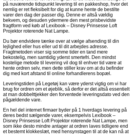
på nuværende tidspunkt levering til en pakkeshop, hvor det
nemlig er ret fleksibelt for dig at kunne hente de bestilte
varer den dag der passer dig. Denne er altså vældig
bekvem, og desuden ydermere den mest prisbevidste
fragtform ved køb af Lexibook – Disney Prinsesse Loft
Projektor roterende Nat Lampe.
Du bør endvidere tænke over at vælge afsending til din
lejlighed eller hus eller ud til dit arbejdes adresse.
Fragtmetoden viser sig somme tider en tand mere
bekostelig, men samtidig yderst smertefri. Den mindst
kostelige metode til levering vil dog til enhver tid være at
hente ordren selv, men dette stiller krav om at du befinder
dig med kort afstand til online forhandlerens bopæl.
Leveringstiden på Legetøj kan være yderst vigtig om vi har
brug for ordren om et øjeblik, så derfor er det altså essentielt
at man dobbelttjekker den forventede leveringsdato ved den
pågældende vare.
En hel del internet firmaer byder på 1 hverdags levering på
deres bedst sælgende varer, eksempelvis Lexibook –
Disney Prinsesse Loft Projektor roterende Nat Lampe, men
som ikke desto mindre antager at ordren laves tidligere end
et bestemt klokkeslæt, med hensynstagen til at de kan nå at