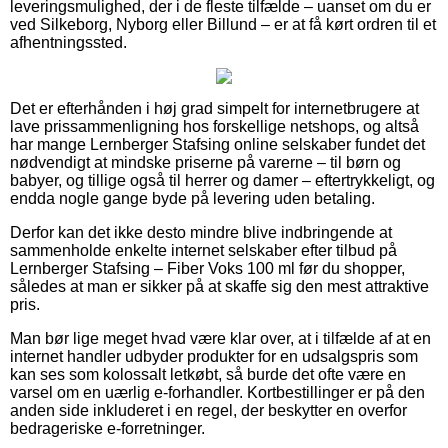
leveringsmulighed, der i de fleste tilfælde – uanset om du er
ved Silkeborg, Nyborg eller Billund – er at få kørt ordren til et
afhentningssted.
Det er efterhånden i høj grad simpelt for internetbrugere at
lave prissammenligning hos forskellige netshops, og altså
har mange Lernberger Stafsing online selskaber fundet det
nødvendigt at mindske priserne på varerne – til børn og
babyer, og tillige også til herrer og damer – eftertrykkeligt, og
endda nogle gange byde på levering uden betaling.
Derfor kan det ikke desto mindre blive indbringende at
sammenholde enkelte internet selskaber efter tilbud på
Lernberger Stafsing – Fiber Voks 100 ml før du shopper,
således at man er sikker på at skaffe sig den mest attraktive
pris.
Man bør lige meget hvad være klar over, at i tilfælde af at en
internet handler udbyder produkter for en udsalgspris som
kan ses som kolossalt letkøbt, så burde det ofte være en
varsel om en uærlig e-forhandler. Kortbestillinger er på den
anden side inkluderet i en regel, der beskytter en overfor
bedrageriske e-forretninger.