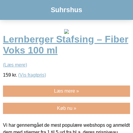
Suhrshus
Lernberger Stafsing – Fiber
Voks 100 ml
(Læs mere)
159
kr.
(Vis fragtpris)
Læs mere »
Køb nu »
Vi har gennemgået de mest populære webshops og anmeldt
dem med stjerner fra 1 til 5 ud fra bl.a. deres prisniveau,