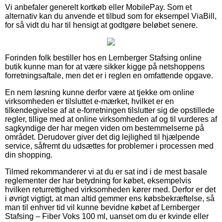
Vi anbefaler generelt kortkøb eller MobilePay. Som et
alternativ kan du anvende et tilbud som for eksempel ViaBill,
for så vidt du har til hensigt at godtgøre beløbet senere.
Forinden folk bestiller hos en Lernberger Stafsing online
butik kunne man for at være sikker kigge på netshoppens
forretningsaftale, men det er i reglen en omfattende opgave.
En nem løsning kunne derfor være at tjekke om online
virksomheden er tilsluttet e-mærket, hvilket er en
tilkendegivelse af at e-forretningen tilslutter sig de opstillede
regler, tillige med at online virksomheden af og til vurderes af
sagkyndige der har megen viden om bestemmelserne på
området. Derudover giver det dig lejlighed til hjælpende
service, såfremt du udsættes for problemer i processen med
din shopping.
Tilmed rekommanderer vi at du er sat ind i de mest basale
reglementer der har betydning for købet, eksempelvis
hvilken returrettighed virksomheden kører med. Derfor er det
i øvrigt vigtigt, at man altid gemmer ens købsbekræftelse, så
man til enhver tid vil kunne bevidne købet af Lernberger
Stafsing – Fiber Voks 100 ml, uanset om du er kvinde eller