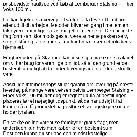
prisbevidste fragttype ved køb af Lernberger Stafsing – Fiber
Voks 100 ml.
Du kan ligeledes overveje at vælge at få leveret til dit hus
eller ud til dit arbejde. Metoden bliver en gang i mellem en
tak dyrere, men lige så vel meget let gængelig. Den billigste
fragtform kan ikke modsiges at være at hente pakken selv,
som jo står og falder med at du har bopæl nær netbutikkens
hjemsted.
Fragtperioden på Skønhed kan vise sig at være ret så aktuel
om vi har brug for varen lige om lidt, så af den grund er det
bestemt fornuftigt at du finder leveringstiden for den aktuelle
vare.
Adskillige internet shops stiller garanti om levering på næste
hverdag på mange varer, eksempelvis Lernberger Stafsing –
Fiber Voks 100 ml, der dog er regnet ud fra at bestillingen
placeres før et nøjagtigt tidspunkt, så de har udsigt til at
kunne nå at få produktet på posthuset før logistikpersonalet
holder fyraften.
En række online varehuse frembyder gratis fragt, men
undertiden kun hvis man køber for en bestemt sum.
Desuden kunne du snuppe den mindst kostelige