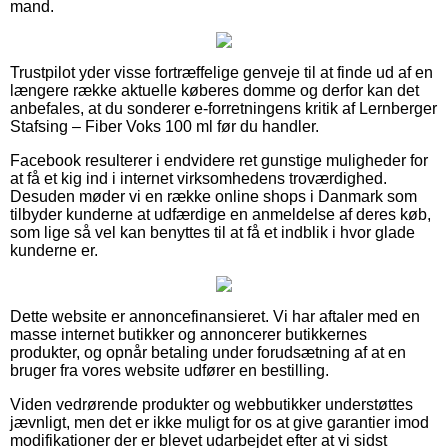
mand.
Trustpilot yder visse fortræffelige genveje til at finde ud af en
længere række aktuelle køberes domme og derfor kan det
anbefales, at du sonderer e-forretningens kritik af Lernberger
Stafsing – Fiber Voks 100 ml før du handler.
Facebook resulterer i endvidere ret gunstige muligheder for
at få et kig ind i internet virksomhedens troværdighed.
Desuden møder vi en række online shops i Danmark som
tilbyder kunderne at udfærdige en anmeldelse af deres køb,
som lige så vel kan benyttes til at få et indblik i hvor glade
kunderne er.
Dette website er annoncefinansieret. Vi har aftaler med en
masse internet butikker og annoncerer butikkernes
produkter, og opnår betaling under forudsætning af at en
bruger fra vores website udfører en bestilling.
Viden vedrørende produkter og webbutikker understøttes
jævnligt, men det er ikke muligt for os at give garantier imod
modifikationer der er blevet udarbejdet efter at vi sidst