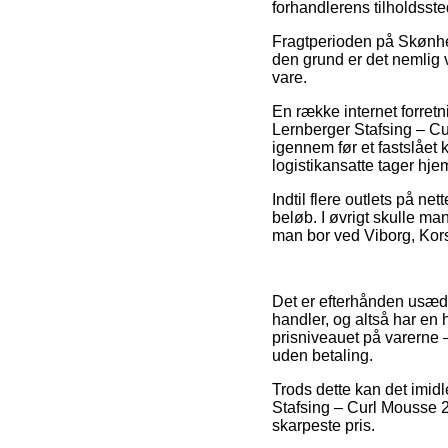
forhandlerens tilholdsste
Fragtperioden på Skønhed 
den grund er det nemlig 
vare.
En række internet forret
Lernberger Stafsing – Cu
igennem før et fastslået 
logistikansatte tager hje
Indtil flere outlets på ne
beløb. I øvrigt skulle ma
man bor ved Viborg, Korsø
Det er efterhånden usædva
handler, og altså har en 
prisniveauet på varerne –
uden betaling.
Trods dette kan det imidle
Stafsing – Curl Mousse 2
skarpeste pris.