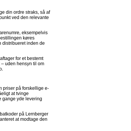
e din ordre straks, så af
spunkt ved den relevante
 varenumre, eksempelvis
estillingen køres
n distribueret inden de
 aftager for et bestemt
t – uden hensyn til om
p.
priser på forskellige e-
ligt at tvinge
le gange yde levering
 rabatkoder på Lernberger
ranteret at modtage den