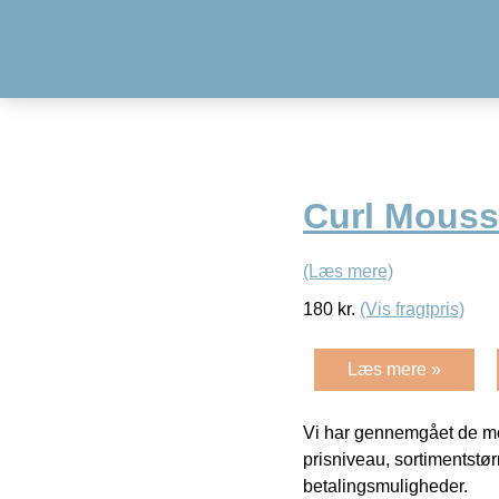
Curl Mouss
(Læs mere)
180
kr.
(Vis fragtpris)
Læs mere »
Vi har gennemgået de mes
prisniveau, sortimentstø
betalingsmuligheder.