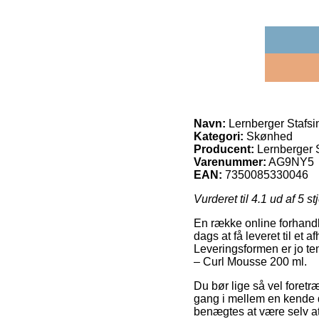
Navn:
Lernberger Stafsi
Kategori:
Skønhed
Producent:
Lernberger 
Varenummer:
AG9NY5
EAN:
7350085330046
Vurderet til
4.1
ud af 5 st
En række online forhandl
dags at få leveret til et
Leveringsformen er jo tem
– Curl Mousse 200 ml.
Du bør lige så vel foretræ
gang i mellem en kende dy
benægtes at være selv at 