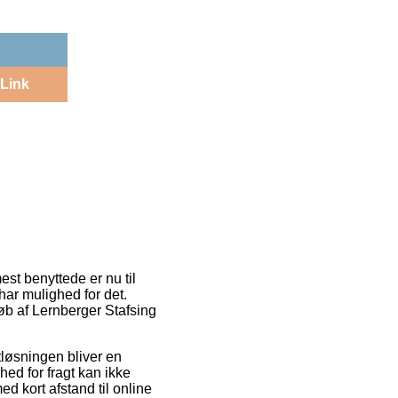
Link
st benyttede er nu til
har mulighed for det.
køb af Lernberger Stafsing
gtløsningen bliver en
ed for fragt kan ikke
d kort afstand til online