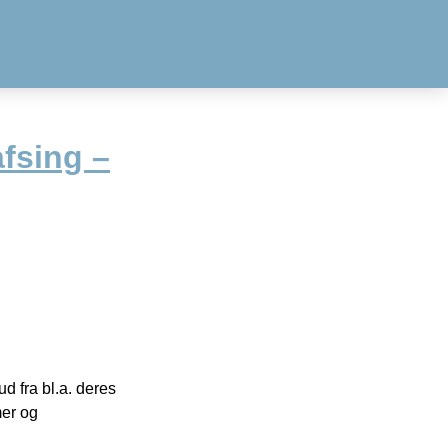
fsing –
 fra bl.a. deres
mer og