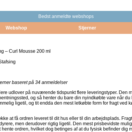
Bedst anmeldte webshops
Webshop
Stjerner
ng – Curl Mousse 200 ml
Stafsing
jerner baseret på
34
anmeldelser
ere udlover på nuværende tidspunkt flere leveringstyper. Den me
 afhentningssted, og så henter du bare din nyindkøbte vare når du 
melig ligetil, og tit endda den mest letkøbte form for fragt ved 
kke at få ordren leveret til dit hus eller til din arbejdsplads. Fra
rere, men derudover rigtig ligetil. Den mest prisbevidste muligh
hente ordren, hvilket dog betinges af at du fysisk befinder dig me