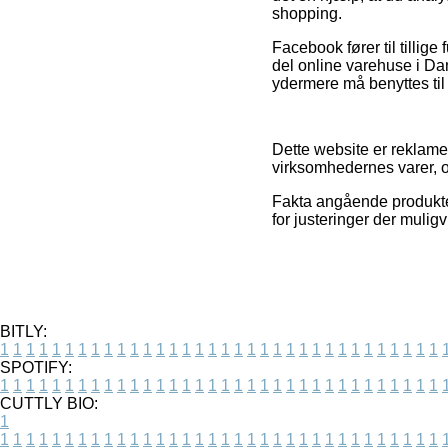
shopping.
Facebook fører til tillige
del online varehuse i Da
ydermere må benyttes til
Dette website er reklame
virksomhedernes varer, og
Fakta angående produkter
for justeringer der mulig
BITLY:
1
1
1
1
1
1
1
1
1
1
1
1
1
1
1
1
1
1
1
1
1
1
1
1
1
1
1
1
1
1
1
1
1
1
SPOTIFY:
1
1
1
1
1
1
1
1
1
1
1
1
1
1
1
1
1
1
1
1
1
1
1
1
1
1
1
1
1
1
1
1
1
1
CUTTLY BIO:
1
1
1
1
1
1
1
1
1
1
1
1
1
1
1
1
1
1
1
1
1
1
1
1
1
1
1
1
1
1
1
1
1
1
1