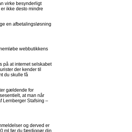
an virke besynderligt
r er ikke desto mindre
ælge en afbetalingsløsning
gennemløbe webbutikkens
is på at internet selskabet
rister der kender til
t du skulle få
er gældende for
ssesentielt, at man når
f Lernberger Stafsing –
 anmeldelser og derved er
0 ml før du færdiggør din