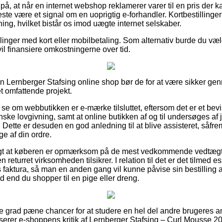
å, at når en internet webshop reklamerer varer til en pris der k
meste være et signal om en uoprigtig e-forhandler. Kortbestillinge
tning, hvilket bistår os imod uægte internet selskaber.
illinger med kort eller mobilbetaling. Som alternativ burde du v
 vil finansiere omkostningerne over tid.
i en Lernberger Stafsing online shop bør de for at være sikker 
et omfattende projekt.
at se om webbutikken er e-mærke tilsluttet, eftersom det er et bev
nske lovgivning, samt at online butikken af og til undersøges af ju
ette er desuden en god anledning til at blive assisteret, såfrem
ge af din ordre.
tigt at køberen er opmærksom på de mest vedkommende vedtægt
returret virksomheden tilsikrer. I relation til det er det tilmed e
 faktura, så man en anden gang vil kunne påvise sin bestilling a
 end du shopper til en pige eller dreng.
jeste grad pæne chancer for at studere en hel del andre brugeres
yserer e-shoppens kritik af Lernberger Stafsing – Curl Mousse 20