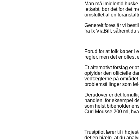
Man må imidlertid huske p
letkøbt, bør det for det 
omsluttet af en foranstal
Generelt foreslår vi best
fra fx ViaBill, såfremt du
Forud for at folk køber 
regler, men det er oftest 
Et alternativt forslag er 
opfylder den officielle da
vedtægterne på området. D
problemstillinger som føl
Derudover er det fornuf
handlen, for eksempel den 
som helst bibeholder ens
Curl Mousse 200 ml, hvad
Trustpilot fører til i hø
det en hjælp, at du anal