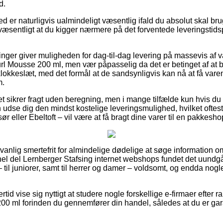
d.
er naturligvis ualmindeligt væsentlig ifald du absolut skal brug
væsentligt at du kigger nærmere på det forventede leveringstid
ninger giver muligheden for dag-til-dag levering på massevis af
rl Mousse 200 ml, men vær påpasselig da det er betinget af at b
klokkeslæt, med det formål at de sandsynligvis kan nå at få vare
m.
ttet sikrer fragt uden beregning, men i mange tilfælde kun hvis du
n udse dig den mindst kostelige leveringsmulighed, hvilket oftes
r eller Ebeltoft – vil være at få bragt dine varer til en pakkesho
nlig smertefrit for almindelige dødelige at søge information om 
hel del Lernberger Stafsing internet webshops fundet det uundgåe
 til juniorer, samt til herrer og damer – voldsomt, og endda nog
rtid vise sig nyttigt at studere nogle forskellige e-firmaer efter
00 ml forinden du gennemfører din handel, således at du er ga