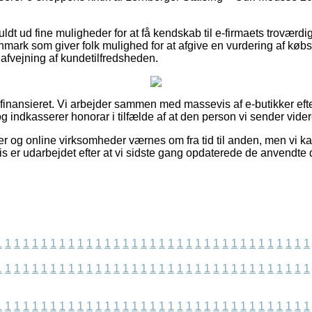
 fuldt ud fine muligheder for at få kendskab til e-firmaets trovær
nmark som giver folk mulighed for at afgive en vurdering af kø
 afvejning af kundetilfredsheden.
finansieret. Vi arbejder sammen med massevis af e-butikker eft
 indkasserer honorar i tilfælde af at den person vi sender vider
 og online virksomheder værnes om fra tid til anden, men vi kan 
vis er udarbejdet efter at vi sidste gang opdaterede de anvendte 
1
1
1
1
1
1
1
1
1
1
1
1
1
1
1
1
1
1
1
1
1
1
1
1
1
1
1
1
1
1
1
1
1
1
1
1
1
1
1
1
1
1
1
1
1
1
1
1
1
1
1
1
1
1
1
1
1
1
1
1
1
1
1
1
1
1
1
1
1
1
1
1
1
1
1
1
1
1
1
1
1
1
1
1
1
1
1
1
1
1
1
1
1
1
1
1
1
1
1
1
1
1
1
1
1