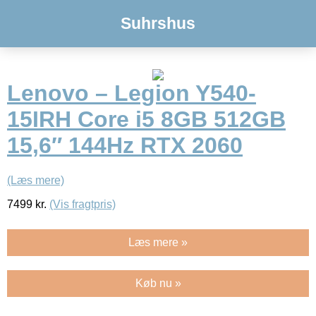
Suhrshus
Lenovo – Legion Y540-
15IRH Core i5 8GB 512GB
15,6″ 144Hz RTX 2060
(Læs mere)
7499
kr.
(Vis fragtpris)
Læs mere »
Køb nu »