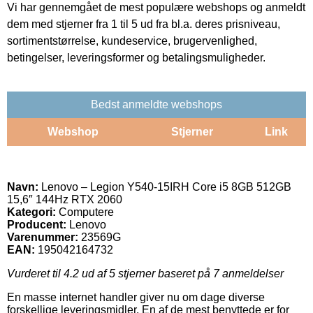
Vi har gennemgået de mest populære webshops og anmeldt
dem med stjerner fra 1 til 5 ud fra bl.a. deres prisniveau,
sortimentstørrelse, kundeservice, brugervenlighed,
betingelser, leveringsformer og betalingsmuligheder.
Bedst anmeldte webshops
Webshop
Stjerner
Link
Navn:
Lenovo – Legion Y540-15IRH Core i5 8GB 512GB
15,6″ 144Hz RTX 2060
Kategori:
Computere
Producent:
Lenovo
Varenummer:
23569G
EAN:
195042164732
Vurderet til
4.2
ud af 5 stjerner baseret på
7
anmeldelser
En masse internet handler giver nu om dage diverse
forskellige leveringsmidler. En af de mest benyttede er for