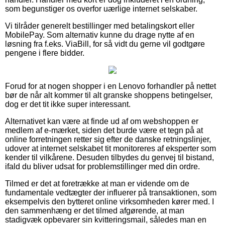
som begunstiger os overfor uærlige internet selskaber.
Vi tilråder generelt bestillinger med betalingskort eller
MobilePay. Som alternativ kunne du drage nytte af en
løsning fra f.eks. ViaBill, for så vidt du gerne vil godtgøre
pengene i flere bidder.
Forud for at nogen shopper i en Lenovo forhandler på nettet
bør de når alt kommer til alt granske shoppens betingelser,
dog er det tit ikke super interessant.
Alternativet kan være at finde ud af om webshoppen er
medlem af e-mærket, siden det burde være et tegn på at
online forretningen retter sig efter de danske retningslinjer,
udover at internet selskabet tit monitoreres af eksperter som
kender til vilkårene. Desuden tilbydes du genvej til bistand,
ifald du bliver udsat for problemstillinger med din ordre.
Tilmed er det at foretrække at man er vidende om de
fundamentale vedtægter der influerer på transaktionen, som
eksempelvis den bytteret online virksomheden kører med. I
den sammenhæng er det tilmed afgørende, at man
stadigvæk opbevarer sin kvitteringsmail, således man en