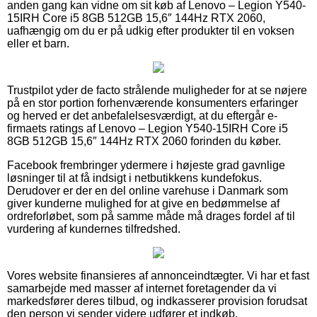
anden gang kan vidne om sit køb af Lenovo – Legion Y540-
15IRH Core i5 8GB 512GB 15,6″ 144Hz RTX 2060,
uafhængig om du er på udkig efter produkter til en voksen
eller et barn.
Trustpilot yder de facto strålende muligheder for at se nøjere
på en stor portion forhenværende konsumenters erfaringer
og herved er det anbefalelsesværdigt, at du eftergår e-
firmaets ratings af Lenovo – Legion Y540-15IRH Core i5
8GB 512GB 15,6″ 144Hz RTX 2060 forinden du køber.
Facebook frembringer ydermere i højeste grad gavnlige
løsninger til at få indsigt i netbutikkens kundefokus.
Derudover er der en del online varehuse i Danmark som
giver kunderne mulighed for at give en bedømmelse af
ordreforløbet, som på samme måde må drages fordel af til
vurdering af kundernes tilfredshed.
Vores website finansieres af annonceindtægter. Vi har et fast
samarbejde med masser af internet foretagender da vi
markedsfører deres tilbud, og indkasserer provision forudsat
den person vi sender videre udfører et indkøb.