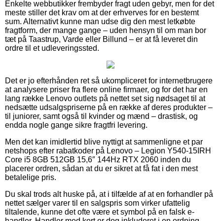
Enkelte webbutikker frembyder fragt uden gebyr, men for det
meste stiller det krav om at der erhverves for en bestemt
sum. Alternativt kunne man udse dig den mest letkøbte
fragtform, der mange gange – uden hensyn til om man bor
tæt på Taastrup, Varde eller Billund – er at få leveret din
ordre til et udleveringssted.
Det er jo efterhånden ret så ukompliceret for internetbrugere
at analysere priser fra flere online firmaer, og for det har en
lang række Lenovo outlets på nettet set sig nødsaget til at
nedsætte udsalgspriserne på en række af deres produkter –
til juniorer, samt også til kvinder og mænd – drastisk, og
endda nogle gange sikre fragtfri levering.
Men det kan imidlertid blive nyttigt at sammenligne et par
netshops efter rabatkoder på Lenovo – Legion Y540-15IRH
Core i5 8GB 512GB 15,6″ 144Hz RTX 2060 inden du
placerer ordren, sådan at du er sikret at få fat i den mest
betalelige pris.
Du skal trods alt huske på, at i tilfælde af at en forhandler på
nettet sælger varer til en salgspris som virker ufattelig
tiltalende, kunne det ofte være et symbol på en falsk e-
handler. Handler med kort er dog inkluderet i en ordning,