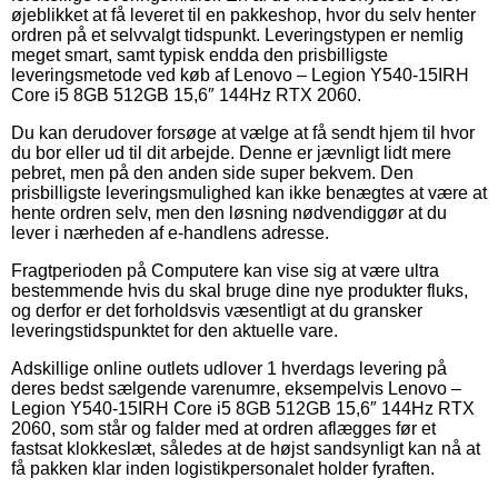
øjeblikket at få leveret til en pakkeshop, hvor du selv henter
ordren på et selvvalgt tidspunkt. Leveringstypen er nemlig
meget smart, samt typisk endda den prisbilligste
leveringsmetode ved køb af Lenovo – Legion Y540-15IRH
Core i5 8GB 512GB 15,6″ 144Hz RTX 2060.
Du kan derudover forsøge at vælge at få sendt hjem til hvor
du bor eller ud til dit arbejde. Denne er jævnligt lidt mere
pebret, men på den anden side super bekvem. Den
prisbilligste leveringsmulighed kan ikke benægtes at være at
hente ordren selv, men den løsning nødvendiggør at du
lever i nærheden af e-handlens adresse.
Fragtperioden på Computere kan vise sig at være ultra
bestemmende hvis du skal bruge dine nye produkter fluks,
og derfor er det forholdsvis væsentligt at du gransker
leveringstidspunktet for den aktuelle vare.
Adskillige online outlets udlover 1 hverdags levering på
deres bedst sælgende varenumre, eksempelvis Lenovo –
Legion Y540-15IRH Core i5 8GB 512GB 15,6″ 144Hz RTX
2060, som står og falder med at ordren aflægges før et
fastsat klokkeslæt, således at de højst sandsynligt kan nå at
få pakken klar inden logistikpersonalet holder fyraften.