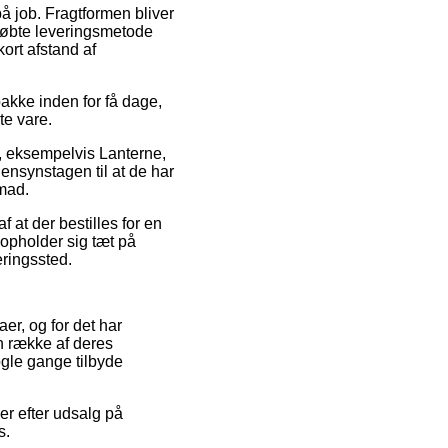
på job. Fragtformen bliver
købte leveringsmetode
ort afstand af
akke inden for få dage,
te vare.
, eksempelvis Lanterne,
hensynstagen til at de har
emad.
 at der bestilles for en
 opholder sig tæt på
eringssted.
aer, og for det har
n række af deres
ogle gange tilbyde
er efter udsalg på
s.