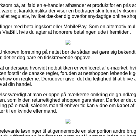
som på, at ifald en e-handler afhænder et produkt for en pris s
tit være et karakteristika der viser en bedragerisk internet virks
af et regulativ, hvilket dækker dig overfor snydagtige online sho
illinger med betalingskort eller MobilePay. Som en alternativ mu
ViaBill, hvis du agter at honorere betalingen ude i fremtiden.
 Unknown forretning på nettet bør de sådan set gøre sig bekendt
r, det er dog bare en tidskrævende opgave.
at undersøge hvorvidt netbutikken er verificeret af e-mærket, hv
ken forstår de danske regler, foruden at netshoppen løbende kig
w om reglerne. Derudover giver det dig lejlighed til at blive as
e af din handel.
elsesværdigt at man er oppe på mærkerne omkring de grundlægg
nen, som fx den returrettighed shoppen garanterer. Derfor er det
ering på e-mail, således man til enhver tid kan vidne om købet a
r til en kvinde eller mand.
d relevante løsninger til at gennemrode en stor portion andre bru