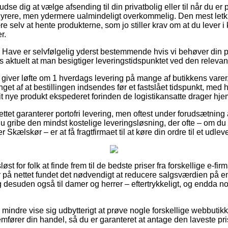
 dig at vælge afsending til din privatbolig eller til når du er 
dyrere, men ydermere ualmindeligt overkommelig. Den mest let
 selv at hente produkterne, som jo stiller krav om at du lever i k
r.
Have er selvfølgelig yderst bestemmende hvis vi behøver din p
vis aktuelt at man besigtiger leveringstidspunktet ved den relevan
giver løfte om 1 hverdags levering på mange af butikkens varer
nget af at bestillingen indsendes før et fastslået tidspunkt, med 
dit nye produkt ekspederet forinden de logistikansatte drager hj
ttet garanterer portofri levering, men oftest under forudsætning af
u gribe den mindst kostelige leveringsløsning, der ofte – om du
 Skælskør – er at få fragtfirmaet til at køre din ordre til et udlev
øst for folk at finde frem til de bedste priser fra forskellige e-firm
 på nettet fundet det nødvendigt at reducere salgsværdien på e
 og desuden også til damer og herrer – eftertrykkeligt, og endda n
 mindre vise sig udbytterigt at prøve nogle forskellige webbutikk
fører din handel, så du er garanteret at antage den laveste pri