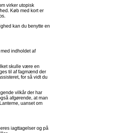
om virker utopisk
omhed. Køb med kort er
ps.
lighed kan du benytte en
 med indholdet af
ilket skulle være en
ges til af fagmænd der
sisteret, for så vidt du
ende vilkår der har
 også afgørende, at man
f Lanterne, uanset om
geres iagttagelser og på