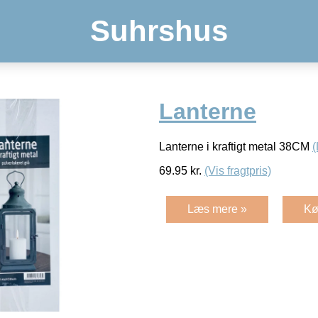
Suhrshus
Lanterne
Lanterne i kraftigt metal 38CM
69.95
kr.
(Vis fragtpris)
Læs mere »
Kø