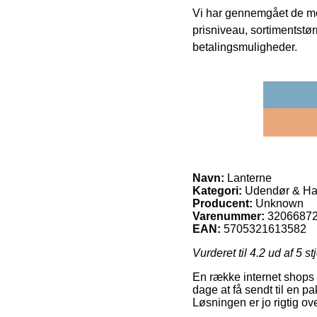
Vi har gennemgået de mes
prisniveau, sortimentstø
betalingsmuligheder.
Navn:
Lanterne
Kategori:
Udendør & H
Producent:
Unknown
Varenummer:
3206687
EAN:
5705321613582
Vurderet til
4.2
ud af 5 st
En række internet shops 
dage at få sendt til en p
Løsningen er jo rigtig ov