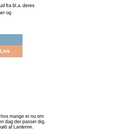
 fra bl.a. deres
mer og
Link
et hos mange er nu om
den dag der passer dig.
 køb af Lanterne.