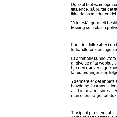
Du skal blot være opmærk
tiltalende, så burde det 
ikke desto mindre en del 
Vi foreslår generelt best
løsning som eksempelvis 
Forinden folk køber i en
forhandlerens betingelse
Et alternativ kunne være 
angivelse af at webbutik
har den nødvendige knowho
får udfordringer som følg
Ydermere er det anbefal
betydning for transaktio
altid opbevarer sin kvitt
man efterspørger produkte
Trustpilot præsterer alti