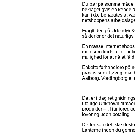
Du bør på samme måde udse
beklageligvis en kende 
kan ikke benægtes at være
netshoppens arbejdslage
Fragttiden på Udendør & 
så derfor er det naturlig
En masse internet shops 
men som trods alt er beti
mulighed for at nå at få 
Enkelte forhandlere på ne
præcis sum. I øvrigt må d
Aalborg, Vordingborg eller
Det er i dag ret gnidningsl
utallige Unknown firmaer
produkter – til juniorer,
levering uden betaling.
Derfor kan det ikke desto
Lanterne inden du gennem