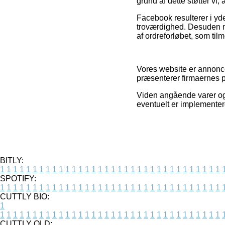
grund af dette støtter vi,
Facebook resulterer i yd
troværdighed. Desuden m
af ordreforløbet, som tilm
Vores website er annonce
præsenterer firmaernes p
Viden angående varer og f
eventuelt er implementere
BITLY:
1
1
1
1
1
1
1
1
1
1
1
1
1
1
1
1
1
1
1
1
1
1
1
1
1
1
1
1
1
1
1
1
1
1
SPOTIFY:
1
1
1
1
1
1
1
1
1
1
1
1
1
1
1
1
1
1
1
1
1
1
1
1
1
1
1
1
1
1
1
1
1
1
CUTTLY BIO:
1
1
1
1
1
1
1
1
1
1
1
1
1
1
1
1
1
1
1
1
1
1
1
1
1
1
1
1
1
1
1
1
1
1
1
CUTTLY OLD: