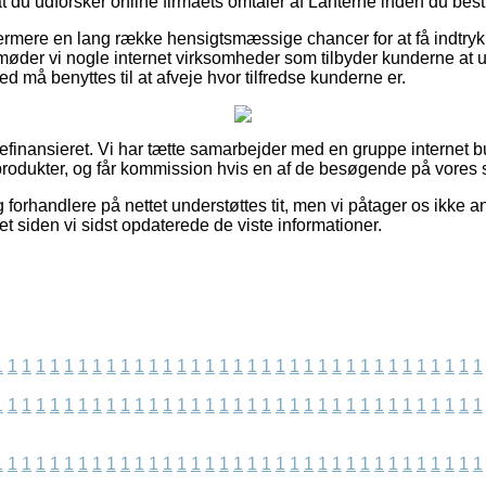
 at du udforsker online firmaets omtaler af Lanterne inden du besti
ermere en lang række hensigtsmæssige chancer for at få indtry
øder vi nogle internet virksomheder som tilbyder kunderne a
ed må benyttes til at afveje hvor tilfredse kunderne er.
finansieret. Vi har tætte samarbejder med en gruppe internet bu
rodukter, og får kommission hvis en af de besøgende på vores si
orhandlere på nettet understøttes tit, men vi påtager os ikke an
t siden vi sidst opdaterede de viste informationer.
1
1
1
1
1
1
1
1
1
1
1
1
1
1
1
1
1
1
1
1
1
1
1
1
1
1
1
1
1
1
1
1
1
1
1
1
1
1
1
1
1
1
1
1
1
1
1
1
1
1
1
1
1
1
1
1
1
1
1
1
1
1
1
1
1
1
1
1
1
1
1
1
1
1
1
1
1
1
1
1
1
1
1
1
1
1
1
1
1
1
1
1
1
1
1
1
1
1
1
1
1
1
1
1
1