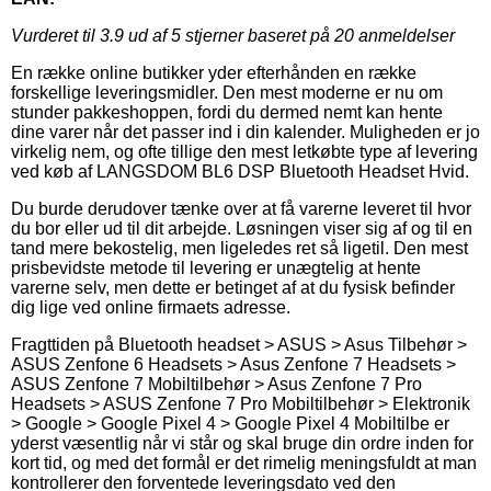
Vurderet til
3.9
ud af 5 stjerner baseret på
20
anmeldelser
En række online butikker yder efterhånden en række
forskellige leveringsmidler. Den mest moderne er nu om
stunder pakkeshoppen, fordi du dermed nemt kan hente
dine varer når det passer ind i din kalender. Muligheden er jo
virkelig nem, og ofte tillige den mest letkøbte type af levering
ved køb af LANGSDOM BL6 DSP Bluetooth Headset Hvid.
Du burde derudover tænke over at få varerne leveret til hvor
du bor eller ud til dit arbejde. Løsningen viser sig af og til en
tand mere bekostelig, men ligeledes ret så ligetil. Den mest
prisbevidste metode til levering er unægtelig at hente
varerne selv, men dette er betinget af at du fysisk befinder
dig lige ved online firmaets adresse.
Fragttiden på Bluetooth headset > ASUS > Asus Tilbehør >
ASUS Zenfone 6 Headsets > Asus Zenfone 7 Headsets >
ASUS Zenfone 7 Mobiltilbehør > Asus Zenfone 7 Pro
Headsets > ASUS Zenfone 7 Pro Mobiltilbehør > Elektronik
> Google > Google Pixel 4 > Google Pixel 4 Mobiltilbe er
yderst væsentlig når vi står og skal bruge din ordre inden for
kort tid, og med det formål er det rimelig meningsfuldt at man
kontrollerer den forventede leveringsdato ved den