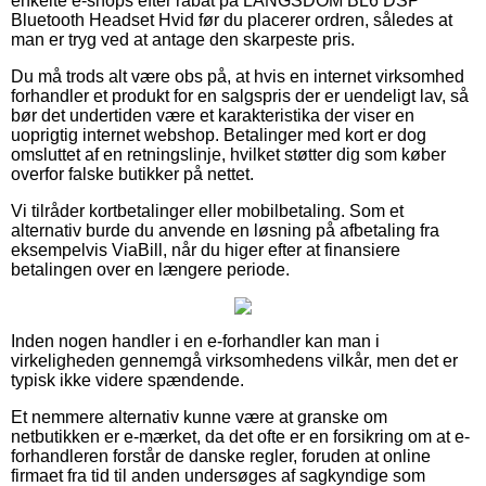
enkelte e-shops efter rabat på LANGSDOM BL6 DSP
Bluetooth Headset Hvid før du placerer ordren, således at
man er tryg ved at antage den skarpeste pris.
Du må trods alt være obs på, at hvis en internet virksomhed
forhandler et produkt for en salgspris der er uendeligt lav, så
bør det undertiden være et karakteristika der viser en
uoprigtig internet webshop. Betalinger med kort er dog
omsluttet af en retningslinje, hvilket støtter dig som køber
overfor falske butikker på nettet.
Vi tilråder kortbetalinger eller mobilbetaling. Som et
alternativ burde du anvende en løsning på afbetaling fra
eksempelvis ViaBill, når du higer efter at finansiere
betalingen over en længere periode.
Inden nogen handler i en e-forhandler kan man i
virkeligheden gennemgå virksomhedens vilkår, men det er
typisk ikke videre spændende.
Et nemmere alternativ kunne være at granske om
netbutikken er e-mærket, da det ofte er en forsikring om at e-
forhandleren forstår de danske regler, foruden at online
firmaet fra tid til anden undersøges af sagkyndige som