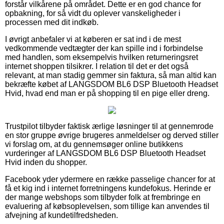
forstår vilkårene på området. Dette er en god chance for
opbakning, for så vidt du oplever vanskeligheder i
processen med dit indkøb.
I øvrigt anbefaler vi at køberen er sat ind i de mest
vedkommende vedtægter der kan spille ind i forbindelse
med handlen, som eksempelvis hvilken returneringsret
internet shoppen tilsikrer. I relation til det er det også
relevant, at man stadig gemmer sin faktura, så man altid kan
bekræfte købet af LANGSDOM BL6 DSP Bluetooth Headset
Hvid, hvad end man er på shopping til en pige eller dreng.
Trustpilot tilbyder faktisk ærlige løsninger til at gennemrode
en stor gruppe øvrige brugeres anmeldelser og derved stiller
vi forslag om, at du gennemsøger online butikkens
vurderinger af LANGSDOM BL6 DSP Bluetooth Headset
Hvid inden du shopper.
Facebook yder ydermere en række passelige chancer for at
få et kig ind i internet forretningens kundefokus. Herinde er
der mange webshops som tilbyder folk at frembringe en
evaluering af købsoplevelsen, som tillige kan anvendes til
afvejning af kundetilfredsheden.