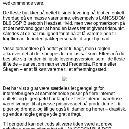
vedkommende vare.
De fleste butikker på nettet tilsiger levering på blot en enkelt
hverdag på en masse varenumre, eksempelvis LANGSDOM
BL6 DSP Bluetooth Headset Hvid, men vær opmærksom på
at det nødvendiggør at handlen laves før et givent tidspunkt,
således at de har mulighed for at nå at få varerne hen til
fragtfirmaet forinden pakkepersonalet drager hjemad.
Visse forhandlere på nettet yder fri fragt, men i reglen
afkræver det at der shoppes for en fastsat sum. Ellers må du
beslutte sig for den billigste leveringsversion, som i de fleste
tilfælde – uanset om man er ved Fredericia, Rønne eller
Skagen – er at få kørt varerne til et afhentningssted.
Det har vist sig at være særdeles let gængeligt for
internetbrugere at sammenholde priser på flere internet
outlets, og til gengæld har langt de fleste internet varehuse
været tvunget til at presse prisniveauet på produkterne – til
piger og drenge, og tillige også til damer og herrer – drastisk,
og endda nogle gange yde gratis fragt.
Til gengæld kan det trods alt være tiden værd at prøve