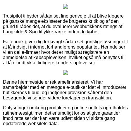
Trustpilot tilbyder sådan set fine genveje til at blive klogere
på ganske mange eksisterende brugeres kritik og af den
grund tilrådes det, at du evaluerer webbutikkens ratings af
Langkilde & Søn tillykke-ranke inden du køber.
Facebook giver dig for øvrigt sådan set gunstige løsninger til
at få indsigt i internet forhandlerens popularitet. Herinde ser
vi en del e-firmaer hvor det er muligt at registrere en
anmeldelse af købsoplevelsen, hvilket også må benyttes til
at få et indtryk af tidligere kunders oplevelser.
Denne hjemmeside er reklamefinansieret. Vi har
samarbejder med en mængde e-butikker idet vi introducerer
butikkernes tilbud, og indtjener provision såfremt den
besøgende vi sender videre foretager en transaktion.
Oplysninger omkring produkter og online outlets opretholdes
rutinemæssigt, men det er umuligt for os at give garantier
imod rettelser der kan være udført siden vi sidste gang
opdaterede websitets data.