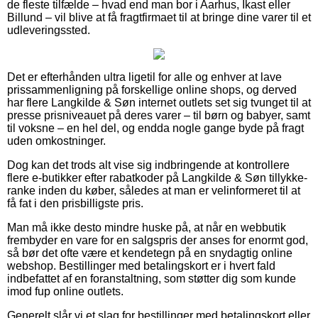
de fleste tilfælde – hvad end man bor i Aarhus, Ikast eller
Billund – vil blive at få fragtfirmaet til at bringe dine varer til et
udleveringssted.
Det er efterhånden ultra ligetil for alle og enhver at lave
prissammenligning på forskellige online shops, og derved
har flere Langkilde & Søn internet outlets set sig tvunget til at
presse prisniveauet på deres varer – til børn og babyer, samt
til voksne – en hel del, og endda nogle gange byde på fragt
uden omkostninger.
Dog kan det trods alt vise sig indbringende at kontrollere
flere e-butikker efter rabatkoder på Langkilde & Søn tillykke-
ranke inden du køber, således at man er velinformeret til at
få fat i den prisbilligste pris.
Man må ikke desto mindre huske på, at når en webbutik
frembyder en vare for en salgspris der anses for enormt god,
så bør det ofte være et kendetegn på en snydagtig online
webshop. Bestillinger med betalingskort er i hvert fald
indbefattet af en foranstaltning, som støtter dig som kunde
imod fup online outlets.
Generelt slår vi et slag for bestillinger med betalingskort eller