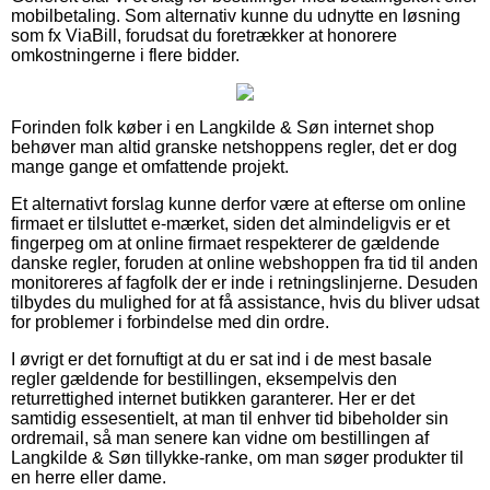
mobilbetaling. Som alternativ kunne du udnytte en løsning
som fx ViaBill, forudsat du foretrækker at honorere
omkostningerne i flere bidder.
Forinden folk køber i en Langkilde & Søn internet shop
behøver man altid granske netshoppens regler, det er dog
mange gange et omfattende projekt.
Et alternativt forslag kunne derfor være at efterse om online
firmaet er tilsluttet e-mærket, siden det almindeligvis er et
fingerpeg om at online firmaet respekterer de gældende
danske regler, foruden at online webshoppen fra tid til anden
monitoreres af fagfolk der er inde i retningslinjerne. Desuden
tilbydes du mulighed for at få assistance, hvis du bliver udsat
for problemer i forbindelse med din ordre.
I øvrigt er det fornuftigt at du er sat ind i de mest basale
regler gældende for bestillingen, eksempelvis den
returrettighed internet butikken garanterer. Her er det
samtidig essesentielt, at man til enhver tid bibeholder sin
ordremail, så man senere kan vidne om bestillingen af
Langkilde & Søn tillykke-ranke, om man søger produkter til
en herre eller dame.