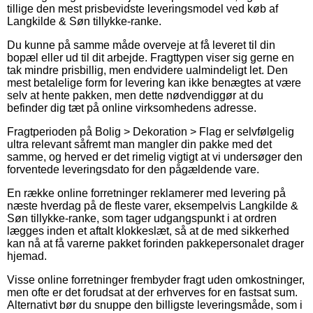
tillige den mest prisbevidste leveringsmodel ved køb af
Langkilde & Søn tillykke-ranke.
Du kunne på samme måde overveje at få leveret til din
bopæl eller ud til dit arbejde. Fragttypen viser sig gerne en
tak mindre prisbillig, men endvidere ualmindeligt let. Den
mest betalelige form for levering kan ikke benægtes at være
selv at hente pakken, men dette nødvendiggør at du
befinder dig tæt på online virksomhedens adresse.
Fragtperioden på Bolig > Dekoration > Flag er selvfølgelig
ultra relevant såfremt man mangler din pakke med det
samme, og herved er det rimelig vigtigt at vi undersøger den
forventede leveringsdato for den pågældende vare.
En række online forretninger reklamerer med levering på
næste hverdag på de fleste varer, eksempelvis Langkilde &
Søn tillykke-ranke, som tager udgangspunkt i at ordren
lægges inden et aftalt klokkeslæt, så at de med sikkerhed
kan nå at få varerne pakket forinden pakkepersonalet drager
hjemad.
Visse online forretninger frembyder fragt uden omkostninger,
men ofte er det forudsat at der erhverves for en fastsat sum.
Alternativt bør du snuppe den billigste leveringsmåde, som i