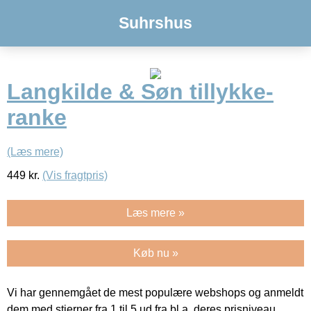
Suhrshus
Langkilde & Søn tillykke-
ranke
(Læs mere)
449
kr.
(Vis fragtpris)
Læs mere »
Køb nu »
Vi har gennemgået de mest populære webshops og anmeldt
dem med stjerner fra 1 til 5 ud fra bl.a. deres prisniveau,