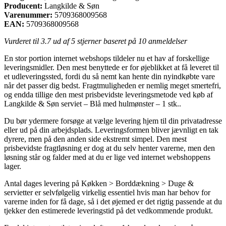
Producent:
Langkilde & Søn
Varenummer:
5709368009568
EAN:
5709368009568
Vurderet til
3.7
ud af 5 stjerner baseret på
10
anmeldelser
En stor portion internet webshops tildeler nu et hav af forskellige
leveringsmidler. Den mest benyttede er for øjeblikket at få leveret til
et udleveringssted, fordi du så nemt kan hente din nyindkøbte vare
når det passer dig bedst. Fragtmuligheden er nemlig meget smertefri,
og endda tillige den mest prisbevidste leveringsmetode ved køb af
Langkilde & Søn serviet – Blå med hulmønster – 1 stk..
Du bør ydermere forsøge at vælge levering hjem til din privatadresse
eller ud på din arbejdsplads. Leveringsformen bliver jævnligt en tak
dyrere, men på den anden side ekstremt simpel. Den mest
prisbevidste fragtløsning er dog at du selv henter varerne, men den
løsning står og falder med at du er lige ved internet webshoppens
lager.
Antal dages levering på Køkken > Borddækning > Duge &
servietter er selvfølgelig virkelig essentiel hvis man har behov for
varerne inden for få dage, så i det øjemed er det rigtig passende at du
tjekker den estimerede leveringstid på det vedkommende produkt.