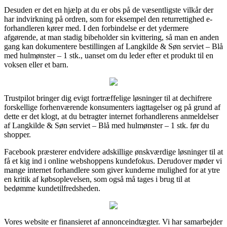
Desuden er det en hjælp at du er obs på de væsentligste vilkår der
har indvirkning på ordren, som for eksempel den returrettighed e-
forhandleren kører med. I den forbindelse er det ydermere
afgørende, at man stadig bibeholder sin kvittering, så man en anden
gang kan dokumentere bestillingen af Langkilde & Søn serviet – Blå
med hulmønster – 1 stk., uanset om du leder efter et produkt til en
voksen eller et barn.
Trustpilot bringer dig evigt fortræffelige løsninger til at dechifrere
forskellige forhenværende konsumenters iagttagelser og på grund af
dette er det klogt, at du betragter internet forhandlerens anmeldelser
af Langkilde & Søn serviet – Blå med hulmønster – 1 stk. før du
shopper.
Facebook præsterer endvidere adskillige ønskværdige løsninger til at
få et kig ind i online webshoppens kundefokus. Derudover møder vi
mange internet forhandlere som giver kunderne mulighed for at ytre
en kritik af købsoplevelsen, som også må tages i brug til at
bedømme kundetilfredsheden.
Vores website er finansieret af annonceindtægter. Vi har samarbejder