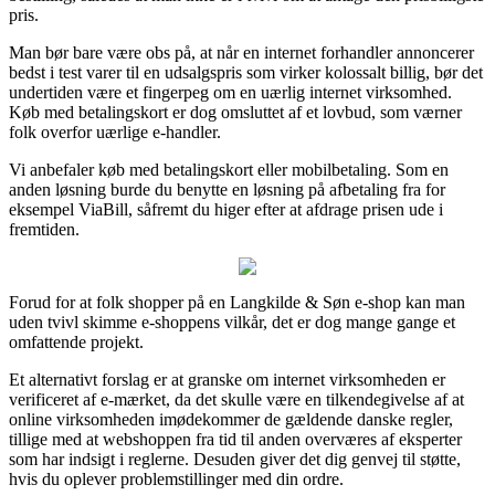
pris.
Man bør bare være obs på, at når en internet forhandler annoncerer
bedst i test varer til en udsalgspris som virker kolossalt billig, bør det
undertiden være et fingerpeg om en uærlig internet virksomhed.
Køb med betalingskort er dog omsluttet af et lovbud, som værner
folk overfor uærlige e-handler.
Vi anbefaler køb med betalingskort eller mobilbetaling. Som en
anden løsning burde du benytte en løsning på afbetaling fra for
eksempel ViaBill, såfremt du higer efter at afdrage prisen ude i
fremtiden.
Forud for at folk shopper på en Langkilde & Søn e-shop kan man
uden tvivl skimme e-shoppens vilkår, det er dog mange gange et
omfattende projekt.
Et alternativt forslag er at granske om internet virksomheden er
verificeret af e-mærket, da det skulle være en tilkendegivelse af at
online virksomheden imødekommer de gældende danske regler,
tillige med at webshoppen fra tid til anden overværes af eksperter
som har indsigt i reglerne. Desuden giver det dig genvej til støtte,
hvis du oplever problemstillinger med din ordre.