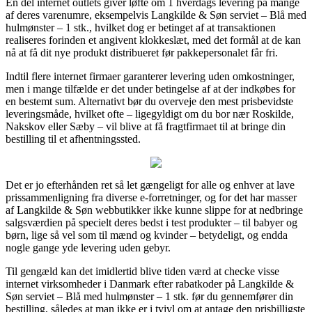
En del internet outlets giver løfte om 1 hverdags levering på mange
af deres varenumre, eksempelvis Langkilde & Søn serviet – Blå med
hulmønster – 1 stk., hvilket dog er betinget af at transaktionen
realiseres forinden et angivent klokkeslæt, med det formål at de kan
nå at få dit nye produkt distribueret før pakkepersonalet får fri.
Indtil flere internet firmaer garanterer levering uden omkostninger,
men i mange tilfælde er det under betingelse af at der indkøbes for
en bestemt sum. Alternativt bør du overveje den mest prisbevidste
leveringsmåde, hvilket ofte – ligegyldigt om du bor nær Roskilde,
Nakskov eller Sæby – vil blive at få fragtfirmaet til at bringe din
bestilling til et afhentningssted.
Det er jo efterhånden ret så let gængeligt for alle og enhver at lave
prissammenligning fra diverse e-forretninger, og for det har masser
af Langkilde & Søn webbutikker ikke kunne slippe for at nedbringe
salgsværdien på specielt deres bedst i test produkter – til babyer og
børn, lige så vel som til mænd og kvinder – betydeligt, og endda
nogle gange yde levering uden gebyr.
Til gengæld kan det imidlertid blive tiden værd at checke visse
internet virksomheder i Danmark efter rabatkoder på Langkilde &
Søn serviet – Blå med hulmønster – 1 stk. før du gennemfører din
bestilling, således at man ikke er i tvivl om at antage den prisbilligste