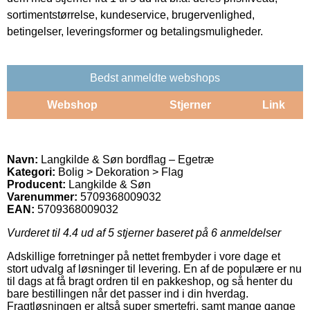
sortimentstørrelse, kundeservice, brugervenlighed,
betingelser, leveringsformer og betalingsmuligheder.
Bedst anmeldte webshops
Webshop
Stjerner
Link
Navn:
Langkilde & Søn bordflag – Egetræ
Kategori:
Bolig > Dekoration > Flag
Producent:
Langkilde & Søn
Varenummer:
5709368009032
EAN:
5709368009032
Vurderet til
4.4
ud af 5 stjerner baseret på
6
anmeldelser
Adskillige forretninger på nettet frembyder i vore dage et
stort udvalg af løsninger til levering. En af de populære er nu
til dags at få bragt ordren til en pakkeshop, og så henter du
bare bestillingen når det passer ind i din hverdag.
Fragtløsningen er altså super smertefri, samt mange gange