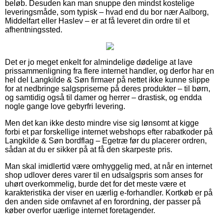
beløb. Desuden kan man snuppe den mindst kostelige
leveringsmåde, som typisk – hvad end du bor nær Aalborg,
Middelfart eller Haslev – er at få leveret din ordre til et
afhentningssted.
Det er jo meget enkelt for almindelige dødelige at lave
prissammenligning fra flere internet handler, og derfor har en
hel del Langkilde & Søn firmaer på nettet ikke kunne slippe
for at nedbringe salgspriserne på deres produkter – til børn,
og samtidig også til damer og herrer – drastisk, og endda
nogle gange love gebyrfri levering.
Men det kan ikke desto mindre vise sig lønsomt at kigge
forbi et par forskellige internet webshops efter rabatkoder på
Langkilde & Søn bordflag – Egetræ før du placerer ordren,
sådan at du er sikker på at få den skarpeste pris.
Man skal imidlertid være omhyggelig med, at når en internet
shop udlover deres varer til en udsalgspris som anses for
uhørt overkommelig, burde det for det meste være et
karakteristika der viser en uærlig e-forhandler. Kortkøb er på
den anden side omfavnet af en forordning, der passer på
køber overfor uærlige internet foretagender.