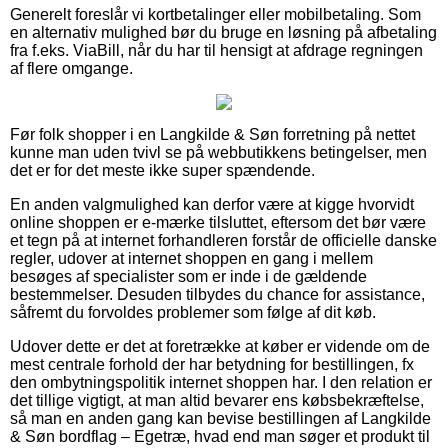
Generelt foreslår vi kortbetalinger eller mobilbetaling. Som
en alternativ mulighed bør du bruge en løsning på afbetaling
fra f.eks. ViaBill, når du har til hensigt at afdrage regningen
af flere omgange.
Før folk shopper i en Langkilde & Søn forretning på nettet
kunne man uden tvivl se på webbutikkens betingelser, men
det er for det meste ikke super spændende.
En anden valgmulighed kan derfor være at kigge hvorvidt
online shoppen er e-mærke tilsluttet, eftersom det bør være
et tegn på at internet forhandleren forstår de officielle danske
regler, udover at internet shoppen en gang i mellem
besøges af specialister som er inde i de gældende
bestemmelser. Desuden tilbydes du chance for assistance,
såfremt du forvoldes problemer som følge af dit køb.
Udover dette er det at foretrække at køber er vidende om de
mest centrale forhold der har betydning for bestillingen, fx
den ombytningspolitik internet shoppen har. I den relation er
det tillige vigtigt, at man altid bevarer ens købsbekræftelse,
så man en anden gang kan bevise bestillingen af Langkilde
& Søn bordflag – Egetræ, hvad end man søger et produkt til