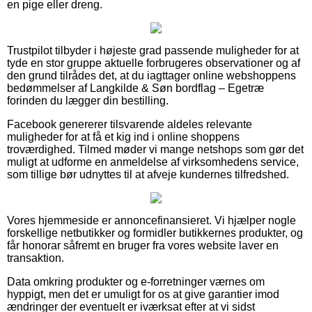
en pige eller dreng.
Trustpilot tilbyder i højeste grad passende muligheder for at
tyde en stor gruppe aktuelle forbrugeres observationer og af
den grund tilrådes det, at du iagttager online webshoppens
bedømmelser af Langkilde & Søn bordflag – Egetræ
forinden du lægger din bestilling.
Facebook genererer tilsvarende aldeles relevante
muligheder for at få et kig ind i online shoppens
troværdighed. Tilmed møder vi mange netshops som gør det
muligt at udforme en anmeldelse af virksomhedens service,
som tillige bør udnyttes til at afveje kundernes tilfredshed.
Vores hjemmeside er annoncefinansieret. Vi hjælper nogle
forskellige netbutikker og formidler butikkernes produkter, og
får honorar såfremt en bruger fra vores website laver en
transaktion.
Data omkring produkter og e-forretninger værnes om
hyppigt, men det er umuligt for os at give garantier imod
ændringer der eventuelt er iværksat efter at vi sidst