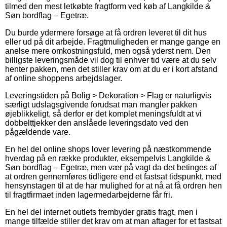
tilmed den mest letkøbte fragtform ved køb af Langkilde &
Søn bordflag – Egetræ.
Du burde ydermere forsøge at få ordren leveret til dit hus
eller ud på dit arbejde. Fragtmuligheden er mange gange en
anelse mere omkostningsfuld, men også yderst nem. Den
billigste leveringsmåde vil dog til enhver tid være at du selv
henter pakken, men det stiller krav om at du er i kort afstand
af online shoppens arbejdslager.
Leveringstiden på Bolig > Dekoration > Flag er naturligvis
særligt udslagsgivende forudsat man mangler pakken
øjeblikkeligt, så derfor er det komplet meningsfuldt at vi
dobbelttjekker den anslåede leveringsdato ved den
pågældende vare.
En hel del online shops lover levering på næstkommende
hverdag på en række produkter, eksempelvis Langkilde &
Søn bordflag – Egetræ, men vær på vagt da det betinges af
at ordren gennemføres tidligere end et fastsat tidspunkt, med
hensynstagen til at de har mulighed for at nå at få ordren hen
til fragtfirmaet inden lagermedarbejderne får fri.
En hel del internet outlets frembyder gratis fragt, men i
mange tilfælde stiller det krav om at man aftager for et fastsat