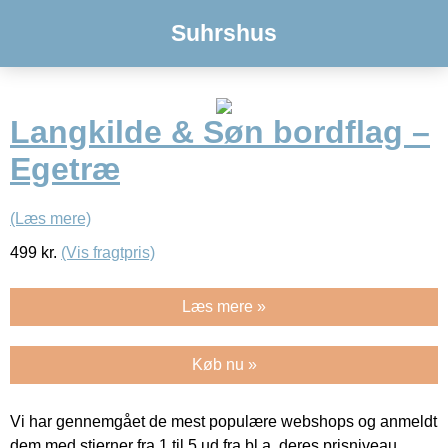
Suhrshus
Langkilde & Søn bordflag –
Egetræ
(Læs mere)
499
kr.
(Vis fragtpris)
Læs mere »
Køb nu »
Vi har gennemgået de mest populære webshops og anmeldt
dem med stjerner fra 1 til 5 ud fra bl.a. deres prisniveau,