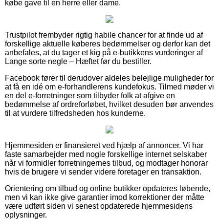
købe gave til en herre eller dame.
Trustpilot frembyder rigtig habile chancer for at finde ud af
forskellige aktuelle køberes bedømmelser og derfor kan det
anbefales, at du tager et kig på e-butikkens vurderinger af
Lange sorte negle – Hæftet før du bestiller.
Facebook fører til derudover aldeles belejlige muligheder for
at få en idé om e-forhandlerens kundefokus. Tilmed møder vi
en del e-forretninger som tilbyder folk at afgive en
bedømmelse af ordreforløbet, hvilket desuden bør anvendes
til at vurdere tilfredsheden hos kunderne.
Hjemmesiden er finansieret ved hjælp af annoncer. Vi har
faste samarbejder med nogle forskellige internet selskaber
når vi formidler forretningernes tilbud, og modtager honorar
hvis de brugere vi sender videre foretager en transaktion.
Orientering om tilbud og online butikker opdateres løbende,
men vi kan ikke give garantier imod korrektioner der måtte
være udført siden vi senest opdaterede hjemmesidens
oplysninger.