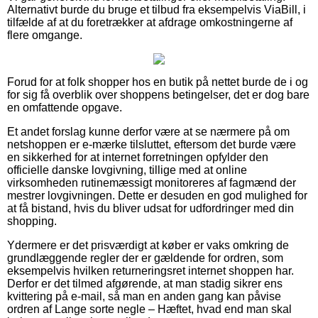
Alternativt burde du bruge et tilbud fra eksempelvis ViaBill, i
tilfælde af at du foretrækker at afdrage omkostningerne af
flere omgange.
Forud for at folk shopper hos en butik på nettet burde de i og
for sig få overblik over shoppens betingelser, det er dog bare
en omfattende opgave.
Et andet forslag kunne derfor være at se nærmere på om
netshoppen er e-mærke tilsluttet, eftersom det burde være
en sikkerhed for at internet forretningen opfylder den
officielle danske lovgivning, tillige med at online
virksomheden rutinemæssigt monitoreres af fagmænd der
mestrer lovgivningen. Dette er desuden en god mulighed for
at få bistand, hvis du bliver udsat for udfordringer med din
shopping.
Ydermere er det prisværdigt at køber er vaks omkring de
grundlæggende regler der er gældende for ordren, som
eksempelvis hvilken returneringsret internet shoppen har.
Derfor er det tilmed afgørende, at man stadig sikrer ens
kvittering på e-mail, så man en anden gang kan påvise
ordren af Lange sorte negle – Hæftet, hvad end man skal