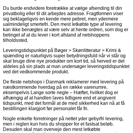
Du burde endvidere foretrække at vælge afsending til din
privatbolig eller til dit arbejdes adresse. Fragtformen viser
sig beklageligvis en kende mere pebret, men ydermere
ualmindeligt smertefri. Den mest letkøbte type af levering
kan ikke benægtes at være selv at hente ordren, som dog er
betinget af at du lever i kort afstand af netshoppens
tilholdssted.
Leveringstidspunktet på Bøger > Skønlitteratur > Krimi &
spænding er naturligvis super betydningsfuld når vi står og
skal bruge dine nye produkter om kort tid, så herved er det
aldeles på sin plads at man undersøger leveringstidspunktet
ved det vedkommende produkt.
De fleste netshops i Danmark reklamerer med levering på
næstkommende hverdag på en række varenumre,
eksempelvis Lange sorte negle – Hæftet, hvilket dog er
afhængig af at handlen laves tidligere end et angivent
tidspunkt, med det formål at de med sikkerhed kan nå at få
bestillingen klargjort før personalet får fri.
Nogle enkelte forretninger på nettet yder gebyrfri levering,
men i reglen kun hvis du shopper for et fastsat beløb.
Desuden skal man overveje den mest letkøbte