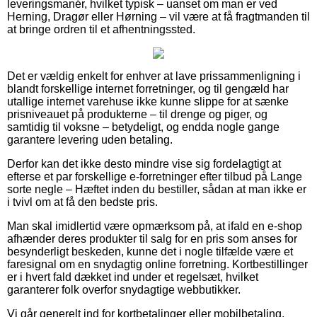
leveringsmanér, hvilket typisk – uanset om man er ved
Herning, Dragør eller Hørning – vil være at få fragtmanden til
at bringe ordren til et afhentningssted.
Det er vældig enkelt for enhver at lave prissammenligning i
blandt forskellige internet forretninger, og til gengæld har
utallige internet varehuse ikke kunne slippe for at sænke
prisniveauet på produkterne – til drenge og piger, og
samtidig til voksne – betydeligt, og endda nogle gange
garantere levering uden betaling.
Derfor kan det ikke desto mindre vise sig fordelagtigt at
efterse et par forskellige e-forretninger efter tilbud på Lange
sorte negle – Hæftet inden du bestiller, sådan at man ikke er
i tvivl om at få den bedste pris.
Man skal imidlertid være opmærksom på, at ifald en e-shop
afhænder deres produkter til salg for en pris som anses for
besynderligt beskeden, kunne det i nogle tilfælde være et
faresignal om en snydagtig online forretning. Kortbestillinger
er i hvert fald dækket ind under et regelsæt, hvilket
garanterer folk overfor snydagtige webbutikker.
Vi går generelt ind for kortbetalinger eller mobilbetaling.