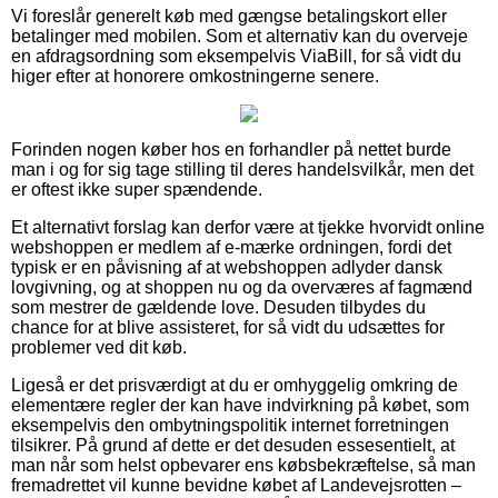
Vi foreslår generelt køb med gængse betalingskort eller
betalinger med mobilen. Som et alternativ kan du overveje
en afdragsordning som eksempelvis ViaBill, for så vidt du
higer efter at honorere omkostningerne senere.
Forinden nogen køber hos en forhandler på nettet burde
man i og for sig tage stilling til deres handelsvilkår, men det
er oftest ikke super spændende.
Et alternativt forslag kan derfor være at tjekke hvorvidt online
webshoppen er medlem af e-mærke ordningen, fordi det
typisk er en påvisning af at webshoppen adlyder dansk
lovgivning, og at shoppen nu og da overværes af fagmænd
som mestrer de gældende love. Desuden tilbydes du
chance for at blive assisteret, for så vidt du udsættes for
problemer ved dit køb.
Ligeså er det prisværdigt at du er omhyggelig omkring de
elementære regler der kan have indvirkning på købet, som
eksempelvis den ombytningspolitik internet forretningen
tilsikrer. På grund af dette er det desuden essesentielt, at
man når som helst opbevarer ens købsbekræftelse, så man
fremadrettet vil kunne bevidne købet af Landevejsrotten –