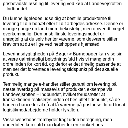
prisbevidste løsning til levering ved køb af Landevejsrotten
– Indbundet.
Du kunne ligeledes udse dig at bestille produkterne til
levering til din bopæl eller til dit arbejdes adresse. Denne er
mange gange en tand mere bekostelig, men omvendt meget
overkommelig. Den prisbilligste leveringsmodel er
unægtelig at du selv henter varerne, som desværre stiller
krav om at du er lige ved netshoppens hjemsted.
Leveringsdygtigheden på Bøger > Børnebøger kan vise sig
at være ualmindeligt betydningsfuld hvis vi mangler din
ordre inden for kort tid, og derfor er det rimelig passende at
man ser det forventede leveringstidspunkt på det aktuelle
produkt.
Temmelig mange e-handler stiller garanti om levering på
næste hverdag på massevis af produkter, eksempelvis
Landevejsrotten – Indbundet, hvilket forudsætter at
transaktionen realiseres inden et besluttet tidspunkt, så de
har en chance for at nå at få varerne på posthuset forud for at
logistikmedarbejderne holder fyraften.
Visse webshops frembyder fragt uden beregning, men
undertiden kun ifald man køber for en konkret pris.