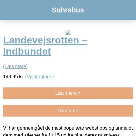
Suhrshus
Landevejsrotten –
Indbundet
(Læs mere)
149.95
kr.
(Vis fragtpris)
Læs mere »
Køb nu »
Vi har gennemgået de mest populære webshops og anmeldt
dem med stjerner fra 1 til 5 ud fra bl.a. deres prisniveau,