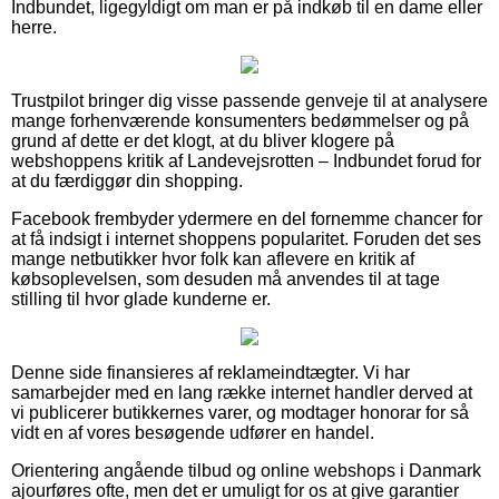
Indbundet, ligegyldigt om man er på indkøb til en dame eller
herre.
Trustpilot bringer dig visse passende genveje til at analysere
mange forhenværende konsumenters bedømmelser og på
grund af dette er det klogt, at du bliver klogere på
webshoppens kritik af Landevejsrotten – Indbundet forud for
at du færdiggør din shopping.
Facebook frembyder ydermere en del fornemme chancer for
at få indsigt i internet shoppens popularitet. Foruden det ses
mange netbutikker hvor folk kan aflevere en kritik af
købsoplevelsen, som desuden må anvendes til at tage
stilling til hvor glade kunderne er.
Denne side finansieres af reklameindtægter. Vi har
samarbejder med en lang række internet handler derved at
vi publicerer butikkernes varer, og modtager honorar for så
vidt en af vores besøgende udfører en handel.
Orientering angående tilbud og online webshops i Danmark
ajourføres ofte, men det er umuligt for os at give garantier