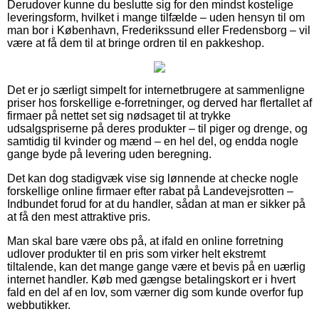
Derudover kunne du beslutte sig for den mindst kostelige
leveringsform, hvilket i mange tilfælde – uden hensyn til om
man bor i København, Frederikssund eller Fredensborg – vil
være at få dem til at bringe ordren til en pakkeshop.
Det er jo særligt simpelt for internetbrugere at sammenligne
priser hos forskellige e-forretninger, og derved har flertallet af
firmaer på nettet set sig nødsaget til at trykke
udsalgspriserne på deres produkter – til piger og drenge, og
samtidig til kvinder og mænd – en hel del, og endda nogle
gange byde på levering uden beregning.
Det kan dog stadigvæk vise sig lønnende at checke nogle
forskellige online firmaer efter rabat på Landevejsrotten –
Indbundet forud for at du handler, sådan at man er sikker på
at få den mest attraktive pris.
Man skal bare være obs på, at ifald en online forretning
udlover produkter til en pris som virker helt ekstremt
tiltalende, kan det mange gange være et bevis på en uærlig
internet handler. Køb med gængse betalingskort er i hvert
fald en del af en lov, som værner dig som kunde overfor fup
webbutikker.