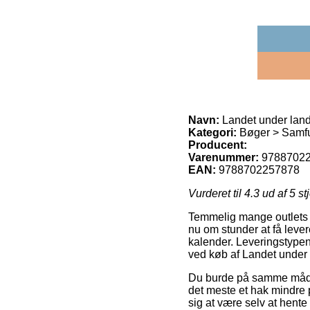
Navn:
Landet under land
Kategori:
Bøger > Samfu
Producent:
Varenummer:
9788702
EAN:
9788702257878
Vurderet til
4.3
ud af 5 st
Temmelig mange outlets p
nu om stunder at få levere
kalender. Leveringstypen
ved køb af Landet under 
Du burde på samme måde på
det meste et hak mindre p
sig at være selv at hen