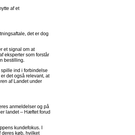
ytte af et
ingsaftale, det er dog
er et signal om at
 af eksperter som forstår
n bestilling.
pille ind i forbindelse
er det også relevant, at
dren af Landet under
beres anmeldelser og på
er landet – Hæftet forud
hoppens kundefokus. I
f deres køb, hvilket