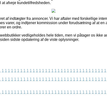
 at afveje kundetilfredsheden.
et af indtægter fra annoncer. Vi har aftaler med forskellige int
nes varer, og indtjener kommission under forudsætning af at en
rer en ordre.
ebbutikker vedligeholdes hele tiden, men vi påtager os ikke an
siden sidste opdatering af de viste oplysninger.
1
1
1
1
1
1
1
1
1
1
1
1
1
1
1
1
1
1
1
1
1
1
1
1
1
1
1
1
1
1
1
1
1
1
1
1
1
1
1
1
1
1
1
1
1
1
1
1
1
1
1
1
1
1
1
1
1
1
1
1
1
1
1
1
1
1
1
1
1
1
1
1
1
1
1
1
1
1
1
1
1
1
1
1
1
1
1
1
1
1
1
1
1
1
1
1
1
1
1
1
1
1
1
1
1