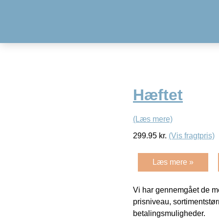
Hæftet
(Læs mere)
299.95
kr.
(Vis fragtpris)
Læs mere »
Vi har gennemgået de mes
prisniveau, sortimentstø
betalingsmuligheder.