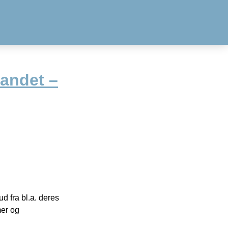
landet –
 fra bl.a. deres
mer og