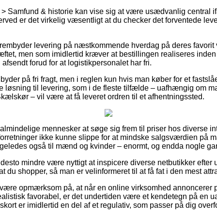
> Samfund & historie kan vise sig at være usædvanlig central ifa
erved er det virkelig væsentligt at du checker det forventede lev
rembyder levering på næstkommende hverdag på deres favorit 
tet, men som imidlertid kræver at bestillingen realiseres inden e
afsendt forud for at logistikpersonalet har fri.
s byder på fri fragt, men i reglen kun hvis man køber for et fastslå
 løsning til levering, som i de fleste tilfælde – uafhængig om m
kælskør – vil være at få leveret ordren til et afhentningssted.
 almindelige mennesker at søge sig frem til priser hos diverse in
e-forretninger ikke kunne slippe for at mindske salgsværdien på 
ligeledes også til mænd og kvinder – enormt, og endda nogle gang
desto mindre være nyttigt at inspicere diverse netbutikker efte
at du shopper, så man er velinformeret til at få fat i den mest attra
 være opmærksom på, at når en online virksomhed annoncerer p
ealistisk favorabel, er det undertiden være et kendetegn på en u
skort er imidlertid en del af et regulativ, som passer på dig over