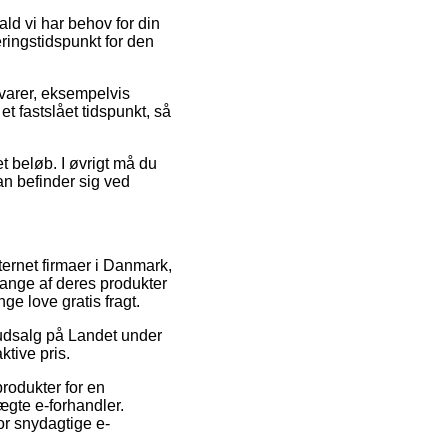
ld vi har behov for din
eringstidspunkt for den
varer, eksempelvis
t fastslået tidspunkt, så
et beløb. I øvrigt må du
an befinder sig ved
ternet firmaer i Danmark,
mange af deres produkter
e love gratis fragt.
r udsalg på Landet under
ktive pris.
rodukter for en
ægte e-forhandler.
for snydagtige e-