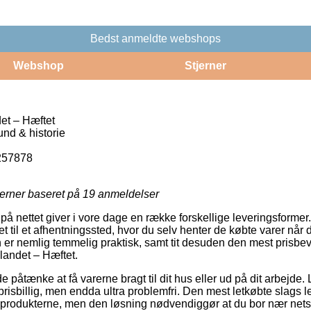
Bedst anmeldte webshops
Webshop
Stjerner
et – Hæftet
nd & historie
257878
jerner baseret på
19
anmeldelser
å nettet giver i vore dage en række forskellige leveringsformer
t til et afhentningssted, hvor du selv henter de købte varer når d
 er nemlig temmelig praktisk, samt tit desuden den mest prisbe
landet – Hæftet.
tænke at få varerne bragt til dit hus eller ud på dit arbejde. 
risbillig, men endda ultra problemfri. Den mest letkøbte slags le
te produkterne, men den løsning nødvendiggør at du bor nær ne