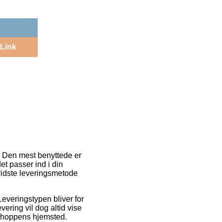
Link
. Den mest benyttede er
et passer ind i din
vidste leveringsmetode
Leveringstypen bliver for
vering vil dog altid vise
tshoppens hjemsted.