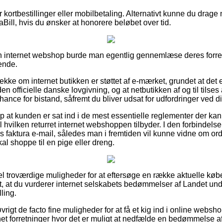
or kortbestillinger eller mobilbetaling. Alternativt kunne du drage n
iaBill, hvis du ønsker at honorere beløbet over tid.
 internet webshop burde man egentlig gennemlæse deres forretn
ende.
tjekke om internet butikken er støttet af e-mærket, grundet at det 
 den officielle danske lovgivning, og at netbutikken af og til tilses
hance for bistand, såfremt du bliver udsat for udfordringer ved di
 at kunden er sat ind i de mest essentielle reglementer der kan s
hvilken returret internet webshoppen tilbyder. I den forbindelse 
 faktura e-mail, således man i fremtiden vil kunne vidne om or
al shoppe til en pige eller dreng.
del troværdige muligheder for at eftersøge en række aktuelle kø
et, at du vurderer internet selskabets bedømmelser af Landet und
lling.
rigt de facto fine muligheder for at få et kig ind i online webs
ernet forretninger hvor det er muligt at nedfælde en bedømmelse a