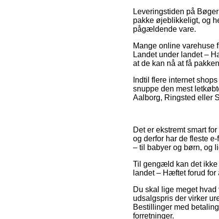
Leveringstiden på Bøger 
pakke øjeblikkeligt, og h
pågældende vare.
Mange online varehuse f
Landet under landet – Hæf
at de kan nå at få pakken 
Indtil flere internet shop
snuppe den mest letkøbte
Aalborg, Ringsted eller S
Det er ekstremt smart for
og derfor har de fleste 
– til babyer og børn, og 
Til gengæld kan det ikke 
landet – Hæftet forud for 
Du skal lige meget hvad
udsalgspris der virker ur
Bestillinger med betaling
forretninger.