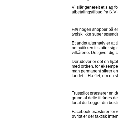
Vi slår generelt et slag f
afbetalingstilbud fra fx V
Før nogen shopper på en
typisk ikke super spænd
Et andet alternativ er at 
netbutikken tilslutter sig
vilkårene. Det giver dig c
Derudover er det en hjælp
med ordren, for eksempel 
man permanent sikrer ens
landet – Hæftet, om du sk
Trustpilot præsterer en 
grund af dette tilrådes d
for at du lægger din besti
Facebook præsterer for øv
øvrigt er der faktisk int