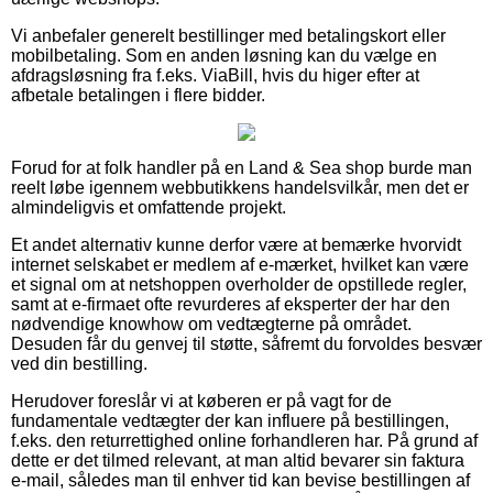
Vi anbefaler generelt bestillinger med betalingskort eller
mobilbetaling. Som en anden løsning kan du vælge en
afdragsløsning fra f.eks. ViaBill, hvis du higer efter at
afbetale betalingen i flere bidder.
Forud for at folk handler på en Land & Sea shop burde man
reelt løbe igennem webbutikkens handelsvilkår, men det er
almindeligvis et omfattende projekt.
Et andet alternativ kunne derfor være at bemærke hvorvidt
internet selskabet er medlem af e-mærket, hvilket kan være
et signal om at netshoppen overholder de opstillede regler,
samt at e-firmaet ofte revurderes af eksperter der har den
nødvendige knowhow om vedtægterne på området.
Desuden får du genvej til støtte, såfremt du forvoldes besvær
ved din bestilling.
Herudover foreslår vi at køberen er på vagt for de
fundamentale vedtægter der kan influere på bestillingen,
f.eks. den returrettighed online forhandleren har. På grund af
dette er det tilmed relevant, at man altid bevarer sin faktura
e-mail, således man til enhver tid kan bevise bestillingen af