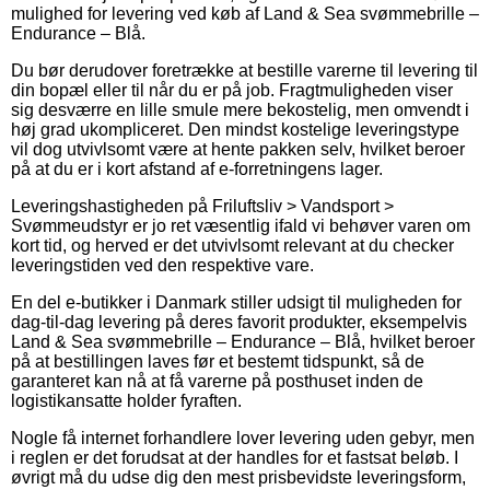
mulighed for levering ved køb af Land & Sea svømmebrille –
Endurance – Blå.
Du bør derudover foretrække at bestille varerne til levering til
din bopæl eller til når du er på job. Fragtmuligheden viser
sig desværre en lille smule mere bekostelig, men omvendt i
høj grad ukompliceret. Den mindst kostelige leveringstype
vil dog utvivlsomt være at hente pakken selv, hvilket beroer
på at du er i kort afstand af e-forretningens lager.
Leveringshastigheden på Friluftsliv > Vandsport >
Svømmeudstyr er jo ret væsentlig ifald vi behøver varen om
kort tid, og herved er det utvivlsomt relevant at du checker
leveringstiden ved den respektive vare.
En del e-butikker i Danmark stiller udsigt til muligheden for
dag-til-dag levering på deres favorit produkter, eksempelvis
Land & Sea svømmebrille – Endurance – Blå, hvilket beroer
på at bestillingen laves før et bestemt tidspunkt, så de
garanteret kan nå at få varerne på posthuset inden de
logistikansatte holder fyraften.
Nogle få internet forhandlere lover levering uden gebyr, men
i reglen er det forudsat at der handles for et fastsat beløb. I
øvrigt må du udse dig den mest prisbevidste leveringsform,