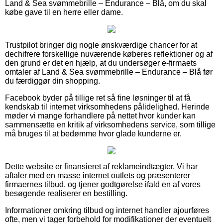
Land & Sea svømmebrille – Endurance – Blå, om du skal
købe gave til en herre eller dame.
Trustpilot bringer dig nogle ønskværdige chancer for at
dechifrere forskellige nuværende køberes reflektioner og af
den grund er det en hjælp, at du undersøger e-firmaets
omtaler af Land & Sea svømmebrille – Endurance – Blå før
du færdiggør din shopping.
Facebook byder på tillige ret så fine løsninger til at få
kendskab til internet virksomhedens pålidelighed. Herinde
møder vi mange forhandlere på nettet hvor kunder kan
sammensætte en kritik af virksomhedens service, som tillige
må bruges til at bedømme hvor glade kunderne er.
Dette website er finansieret af reklameindtægter. Vi har
aftaler med en masse internet outlets og præsenterer
firmaernes tilbud, og tjener godtgørelse ifald en af vores
besøgende realiserer en bestilling.
Informationer omkring tilbud og internet handler ajourføres
ofte, men vi tager forbehold for modifikationer der eventuelt