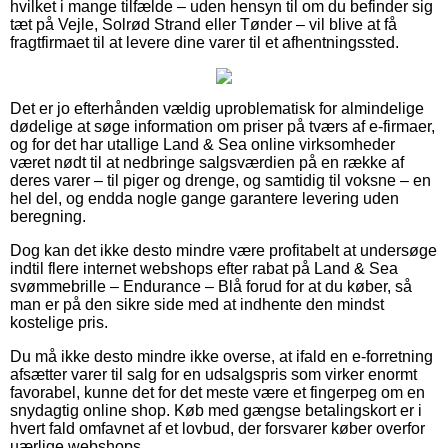
hvilket i mange tilfælde – uden hensyn til om du befinder sig
tæt på Vejle, Solrød Strand eller Tønder – vil blive at få
fragtfirmaet til at levere dine varer til et afhentningssted.
Det er jo efterhånden vældig uproblematisk for almindelige
dødelige at søge information om priser på tværs af e-firmaer,
og for det har utallige Land & Sea online virksomheder
været nødt til at nedbringe salgsværdien på en række af
deres varer – til piger og drenge, og samtidig til voksne – en
hel del, og endda nogle gange garantere levering uden
beregning.
Dog kan det ikke desto mindre være profitabelt at undersøge
indtil flere internet webshops efter rabat på Land & Sea
svømmebrille – Endurance – Blå forud for at du køber, så
man er på den sikre side med at indhente den mindst
kostelige pris.
Du må ikke desto mindre ikke overse, at ifald en e-forretning
afsætter varer til salg for en udsalgspris som virker enormt
favorabel, kunne det for det meste være et fingerpeg om en
snydagtig online shop. Køb med gængse betalingskort er i
hvert fald omfavnet af et lovbud, der forsvarer køber overfor
uærlige webshops.