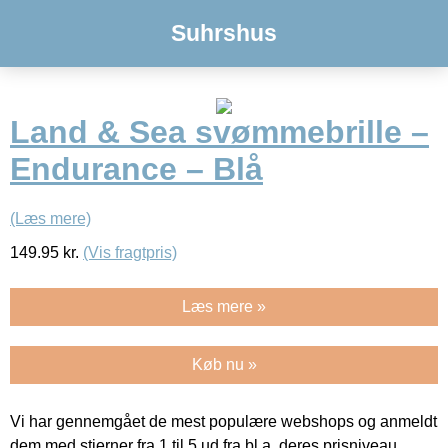
Suhrshus
Land & Sea svømmebrille –
Endurance – Blå
(Læs mere)
149.95
kr.
(Vis fragtpris)
Læs mere »
Køb nu »
Vi har gennemgået de mest populære webshops og anmeldt
dem med stjerner fra 1 til 5 ud fra bl.a. deres prisniveau,