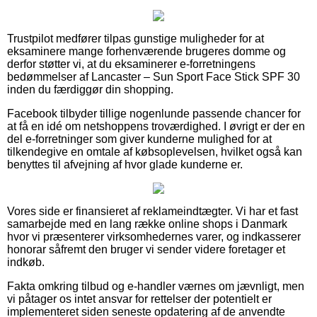
Trustpilot medfører tilpas gunstige muligheder for at
eksaminere mange forhenværende brugeres domme og
derfor støtter vi, at du eksaminerer e-forretningens
bedømmelser af Lancaster – Sun Sport Face Stick SPF 30
inden du færdiggør din shopping.
Facebook tilbyder tillige nogenlunde passende chancer for
at få en idé om netshoppens troværdighed. I øvrigt er der en
del e-forretninger som giver kunderne mulighed for at
tilkendegive en omtale af købsoplevelsen, hvilket også kan
benyttes til afvejning af hvor glade kunderne er.
Vores side er finansieret af reklameindtægter. Vi har et fast
samarbejde med en lang række online shops i Danmark
hvor vi præsenterer virksomhedernes varer, og indkasserer
honorar såfremt den bruger vi sender videre foretager et
indkøb.
Fakta omkring tilbud og e-handler værnes om jævnligt, men
vi påtager os intet ansvar for rettelser der potentielt er
implementeret siden seneste opdatering af de anvendte