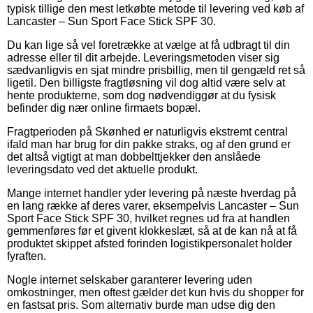
typisk tillige den mest letkøbte metode til levering ved køb af
Lancaster – Sun Sport Face Stick SPF 30.
Du kan lige så vel foretrække at vælge at få udbragt til din
adresse eller til dit arbejde. Leveringsmetoden viser sig
sædvanligvis en sjat mindre prisbillig, men til gengæld ret så
ligetil. Den billigste fragtløsning vil dog altid være selv at
hente produkterne, som dog nødvendiggør at du fysisk
befinder dig nær online firmaets bopæl.
Fragtperioden på Skønhed er naturligvis ekstremt central
ifald man har brug for din pakke straks, og af den grund er
det altså vigtigt at man dobbelttjekker den anslåede
leveringsdato ved det aktuelle produkt.
Mange internet handler yder levering på næste hverdag på
en lang række af deres varer, eksempelvis Lancaster – Sun
Sport Face Stick SPF 30, hvilket regnes ud fra at handlen
gemmenføres før et givent klokkeslæt, så at de kan nå at få
produktet skippet afsted forinden logistikpersonalet holder
fyraften.
Nogle internet selskaber garanterer levering uden
omkostninger, men oftest gælder det kun hvis du shopper for
en fastsat pris. Som alternativ burde man udse dig den