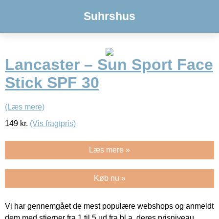
Suhrshus
Lancaster – Sun Sport Face
Stick SPF 30
(Læs mere)
149
kr.
(Vis fragtpris)
Læs mere »
Køb nu »
Vi har gennemgået de mest populære webshops og anmeldt
dem med stjerner fra 1 til 5 ud fra bl.a. deres prisniveau,