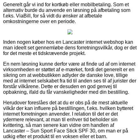
Generelt går vi ind for kortkøb eller mobilbetaling. Som et
alternativ burde du anvende en løsning på afbetaling som
f.eks. ViaBill, for så vidt du ønsker at afbetale
omkostningerne over en periode.
Inden nogen køber hos en Lancaster internet webshop kan
man ideelt set gennemløbe dens forretningsvilkår, dog er det
for det meste et tidskrævende projekt.
En nem løsning kunne derfor være at finde ud af om internet
virksomheden er støttet af e-mærket, fordi det generelt er en
sikring om at webbutikken adlyder de danske love, tillige
med at internet selskabet fra tid til anden ses til af jurister der
forstår vilkårene. Dette er desuden en god genvej til
opbakning, ifald du får vanskeligheder med din bestilling.
Herudover foreslåes det at du er obs på de mest aktuelle
vilkår der kan influere på bestillingen, f.eks. hvilken bytteret
internet forretningen anvender. I relation til det er det
ydermere relevant, at man til enhver tid beholder sin
kvittering, så man senere kan vidne om handlen af
Lancaster – Sun Sport Face Stick SPF 30, om man er på
udkig efter et produkt til en voksen eller et barn.