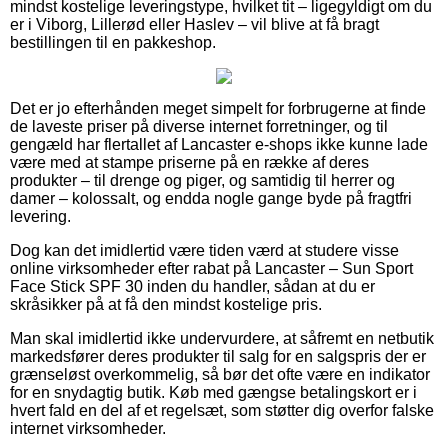
mindst kostelige leveringstype, hvilket tit – ligegyldigt om du
er i Viborg, Lillerød eller Haslev – vil blive at få bragt
bestillingen til en pakkeshop.
Det er jo efterhånden meget simpelt for forbrugerne at finde
de laveste priser på diverse internet forretninger, og til
gengæld har flertallet af Lancaster e-shops ikke kunne lade
være med at stampe priserne på en række af deres
produkter – til drenge og piger, og samtidig til herrer og
damer – kolossalt, og endda nogle gange byde på fragtfri
levering.
Dog kan det imidlertid være tiden værd at studere visse
online virksomheder efter rabat på Lancaster – Sun Sport
Face Stick SPF 30 inden du handler, sådan at du er
skråsikker på at få den mindst kostelige pris.
Man skal imidlertid ikke undervurdere, at såfremt en netbutik
markedsfører deres produkter til salg for en salgspris der er
grænseløst overkommelig, så bør det ofte være en indikator
for en snydagtig butik. Køb med gængse betalingskort er i
hvert fald en del af et regelsæt, som støtter dig overfor falske
internet virksomheder.