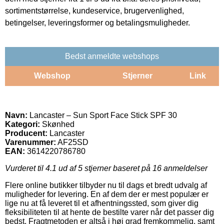
sortimentstørrelse, kundeservice, brugervenlighed,
betingelser, leveringsformer og betalingsmuligheder.
Bedst anmeldte webshops
Webshop
Stjerner
Link
Navn:
Lancaster – Sun Sport Face Stick SPF 30
Kategori:
Skønhed
Producent:
Lancaster
Varenummer:
AF25SD
EAN:
3614220786780
Vurderet til
4.1
ud af 5 stjerner baseret på
16
anmeldelser
Flere online butikker tilbyder nu til dags et bredt udvalg af
muligheder for levering. En af dem der er mest populær er
lige nu at få leveret til et afhentningssted, som giver dig
fleksibiliteten til at hente de bestilte varer når det passer dig
bedst. Fragtmetoden er altså i høj grad fremkommelig, samt