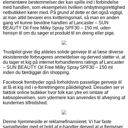
elementære bestemmelser der kan spille ind i forbindelse
med handlen, som eksempelvis hvilken ombytningsrettighed
netbutikken kører med. På grund af dette er det også vigtigt,
at man altid bevarer ens kvitteringsmail, så man en anden
gang vil kunne bevidne handlen af Lancaster – SUN
BEAUTY Oil Free Milky Spray SPF30 – 150 ml, uden
hensyn til om du søger et produkt til en dreng eller pige.
Trustpilot giver dig aldeles solide genveje til at læse diverse
eksisterende forbrugeres anmeldelser og derved støtter vi, at
du tager et kig på internet forhandlerens ratings af Lancaster
– SUN BEAUTY Oil Free Milky Spray SPF30 – 150 ml
inden du færdiggør din shopping.
Facebook frembyder også forholdsvis passelige genveje til
at få et kig ind i e-forretningens pålidelighed. Desuden ser vi
faktisk online butikker hvor folk kan ytre en omtale af
købsoplevelsen, som ydermere kan anvendes til afvejning af
kundernes tilfredshed.
Denne hjemmeside er reklamefinansieret. Vi har faste
samarbejder med et hold af e-handler derved at vi fremviser