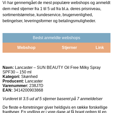
Vi har gennemgået de mest populære webshops og anmeldt
dem med stjerner fra 1 til 5 ud fra bl.a. deres prisniveau,
sortimentstørrelse, kundeservice, brugervenlighed,
betingelser, leveringsformer og betalingsmuligheder.
Bedst anmeldte webshops
Webshop
Stjerner
Link
Navn:
Lancaster – SUN BEAUTY Oil Free Milky Spray
SPF30 – 150 ml
Kategori:
Skønhed
Producent:
Lancaster
Varenummer:
238J7D
EAN:
3414200903868
Vurderet til
3.5
ud af 5 stjerner baseret på
7
anmeldelser
De fleste e-forretninger giver heldigvis en række forskellige
fragttyper. En yndling er i vore dage at få bragt ordren til en