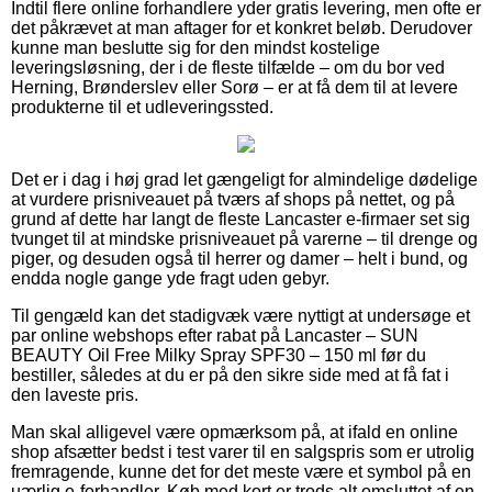
Indtil flere online forhandlere yder gratis levering, men ofte er
det påkrævet at man aftager for et konkret beløb. Derudover
kunne man beslutte sig for den mindst kostelige
leveringsløsning, der i de fleste tilfælde – om du bor ved
Herning, Brønderslev eller Sorø – er at få dem til at levere
produkterne til et udleveringssted.
Det er i dag i høj grad let gængeligt for almindelige dødelige
at vurdere prisniveauet på tværs af shops på nettet, og på
grund af dette har langt de fleste Lancaster e-firmaer set sig
tvunget til at mindske prisniveauet på varerne – til drenge og
piger, og desuden også til herrer og damer – helt i bund, og
endda nogle gange yde fragt uden gebyr.
Til gengæld kan det stadigvæk være nyttigt at undersøge et
par online webshops efter rabat på Lancaster – SUN
BEAUTY Oil Free Milky Spray SPF30 – 150 ml før du
bestiller, således at du er på den sikre side med at få fat i
den laveste pris.
Man skal alligevel være opmærksom på, at ifald en online
shop afsætter bedst i test varer til en salgspris som er utrolig
fremragende, kunne det for det meste være et symbol på en
uærlig e-forhandler. Køb med kort er trods alt omsluttet af en