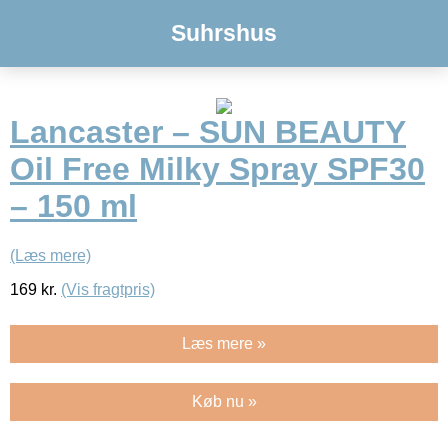
Suhrshus
Lancaster – SUN BEAUTY
Oil Free Milky Spray SPF30
– 150 ml
(Læs mere)
169
kr.
(Vis fragtpris)
Læs mere »
Køb nu »