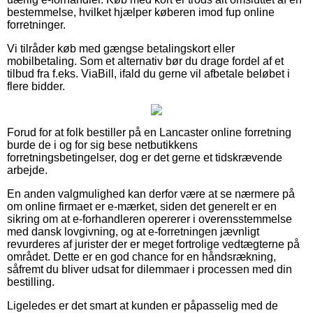
bestemmelse, hvilket hjælper køberen imod fup online
forretninger.
Vi tilråder køb med gængse betalingskort eller
mobilbetaling. Som et alternativ bør du drage fordel af et
tilbud fra f.eks. ViaBill, ifald du gerne vil afbetale beløbet i
flere bidder.
Forud for at folk bestiller på en Lancaster online forretning
burde de i og for sig bese netbutikkens
forretningsbetingelser, dog er det gerne et tidskrævende
arbejde.
En anden valgmulighed kan derfor være at se nærmere på
om online firmaet er e-mærket, siden det generelt er en
sikring om at e-forhandleren opererer i overensstemmelse
med dansk lovgivning, og at e-forretningen jævnligt
revurderes af jurister der er meget fortrolige vedtægterne på
området. Dette er en god chance for en håndsrækning,
såfremt du bliver udsat for dilemmaer i processen med din
bestilling.
Ligeledes er det smart at kunden er påpasselig med de