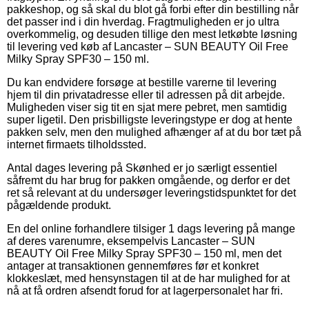
pakkeshop, og så skal du blot gå forbi efter din bestilling når
det passer ind i din hverdag. Fragtmuligheden er jo ultra
overkommelig, og desuden tillige den mest letkøbte løsning
til levering ved køb af Lancaster – SUN BEAUTY Oil Free
Milky Spray SPF30 – 150 ml.
Du kan endvidere forsøge at bestille varerne til levering
hjem til din privatadresse eller til adressen på dit arbejde.
Muligheden viser sig tit en sjat mere pebret, men samtidig
super ligetil. Den prisbilligste leveringstype er dog at hente
pakken selv, men den mulighed afhænger af at du bor tæt på
internet firmaets tilholdssted.
Antal dages levering på Skønhed er jo særligt essentiel
såfremt du har brug for pakken omgående, og derfor er det
ret så relevant at du undersøger leveringstidspunktet for det
pågældende produkt.
En del online forhandlere tilsiger 1 dags levering på mange
af deres varenumre, eksempelvis Lancaster – SUN
BEAUTY Oil Free Milky Spray SPF30 – 150 ml, men det
antager at transaktionen gennemføres før et konkret
klokkeslæt, med hensynstagen til at de har mulighed for at
nå at få ordren afsendt forud for at lagerpersonalet har fri.