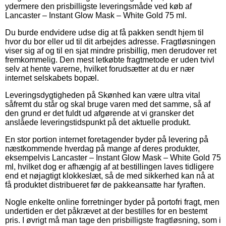
ydermere den prisbilligste leveringsmåde ved køb af
Lancaster – Instant Glow Mask – White Gold 75 ml.
Du burde endvidere udse dig at få pakken sendt hjem til
hvor du bor eller ud til dit arbejdes adresse. Fragtløsningen
viser sig af og til en sjat mindre prisbillig, men derudover ret
fremkommelig. Den mest letkøbte fragtmetode er uden tvivl
selv at hente varerne, hvilket forudsætter at du er nær
internet selskabets bopæl.
Leveringsdygtigheden på Skønhed kan være ultra vital
såfremt du står og skal bruge varen med det samme, så af
den grund er det fuldt ud afgørende at vi gransker det
anslåede leveringstidspunkt på det aktuelle produkt.
En stor portion internet foretagender byder på levering på
næstkommende hverdag på mange af deres produkter,
eksempelvis Lancaster – Instant Glow Mask – White Gold 75
ml, hvilket dog er afhængig af at bestillingen laves tidligere
end et nøjagtigt klokkeslæt, så de med sikkerhed kan nå at
få produktet distribueret før de pakkeansatte har fyraften.
Nogle enkelte online forretninger byder på portofri fragt, men
undertiden er det påkrævet at der bestilles for en bestemt
pris. I øvrigt må man tage den prisbilligste fragtløsning, som i