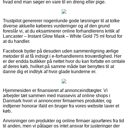
hvad end man søger en vare til en dreng eller pige.
Trustpilot genererer nogenlunde gode løsninger til at tolke
diverse aktuelle køberes vurderinger og af den grund
foreslår vi, at du eksaminerer online forhandlerens kritik af
Lancaster – Instant Glow Mask – White Gold 75 ml forud for
at du handler.
Facebook byder på desuden uden sammenligning ærlige
metoder til at få indsigt i e-forhandlerens troværdighed. Her
er der endda butikker på nettet hvor du kan forfatte en omtale
af deres køb, hvilket på samme måde bør benyttes til at
danne dig et indtryk af hvor glade kunderne er.
Hjemmesiden er finansieret af annonceindtægter. Vi
arbejder tæt sammen med massevis af online shops i
Danmark hvori vi annoncerer firmaernes produkter, og
indtjener honorar ifald en bruger fra vores website laver et
køb.
Anvisninger om produkter og online firmaer ajourføres fra tid
til anden, men vi påtager os intet ansvar for justeringer der