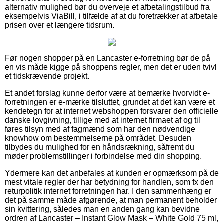
alternativ mulighed bør du overveje et afbetalingstilbud fra
eksempelvis ViaBill, i tilfælde af at du foretrækker at afbetale
prisen over et længere tidsrum.
Før nogen shopper på en Lancaster e-forretning bør de på
en vis måde kigge på shoppens regler, men det er uden tvivl
et tidskrævende projekt.
Et andet forslag kunne derfor være at bemærke hvorvidt e-
forretningen er e-mærke tilsluttet, grundet at det kan være et
kendetegn for at internet webshoppen forsvarer den officielle
danske lovgivning, tillige med at internet firmaet af og til
føres tilsyn med af fagmænd som har den nødvendige
knowhow om bestemmelserne på området. Desuden
tilbydes du mulighed for en håndsrækning, såfremt du
møder problemstillinger i forbindelse med din shopping.
Ydermere kan det anbefales at kunden er opmærksom på de
mest vitale regler der har betydning for handlen, som fx den
returpolitik internet forretningen har. I den sammenhæng er
det på samme måde afgørende, at man permanent beholder
sin kvittering, således man en anden gang kan bevidne
ordren af Lancaster – Instant Glow Mask – White Gold 75 ml,