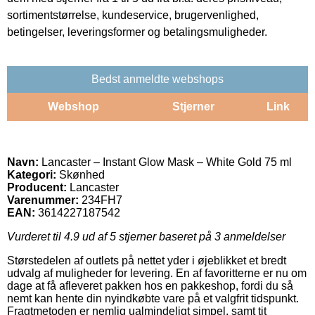
sortimentstørrelse, kundeservice, brugervenlighed,
betingelser, leveringsformer og betalingsmuligheder.
Bedst anmeldte webshops
Webshop
Stjerner
Link
Navn:
Lancaster – Instant Glow Mask – White Gold 75 ml
Kategori:
Skønhed
Producent:
Lancaster
Varenummer:
234FH7
EAN:
3614227187542
Vurderet til
4.9
ud af 5 stjerner baseret på
3
anmeldelser
Størstedelen af outlets på nettet yder i øjeblikket et bredt
udvalg af muligheder for levering. En af favoritterne er nu om
dage at få afleveret pakken hos en pakkeshop, fordi du så
nemt kan hente din nyindkøbte vare på et valgfrit tidspunkt.
Fragtmetoden er nemlig ualmindeligt simpel, samt tit