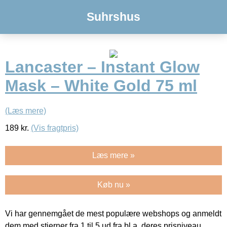
Suhrshus
Lancaster – Instant Glow
Mask – White Gold 75 ml
(Læs mere)
189
kr.
(Vis fragtpris)
Læs mere »
Køb nu »
Vi har gennemgået de mest populære webshops og anmeldt
dem med stjerner fra 1 til 5 ud fra bl.a. deres prisniveau,