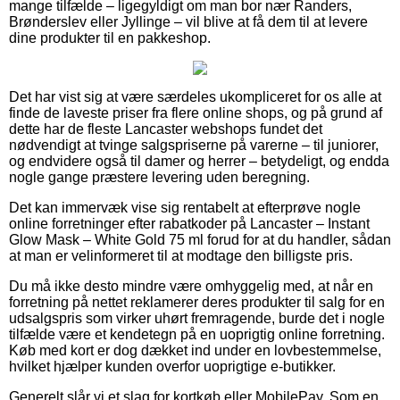
mange tilfælde – ligegyldigt om man bor nær Randers,
Brønderslev eller Jyllinge – vil blive at få dem til at levere
dine produkter til en pakkeshop.
Det har vist sig at være særdeles ukompliceret for os alle at
finde de laveste priser fra flere online shops, og på grund af
dette har de fleste Lancaster webshops fundet det
nødvendigt at tvinge salgspriserne på varerne – til juniorer,
og endvidere også til damer og herrer – betydeligt, og endda
nogle gange præstere levering uden beregning.
Det kan immervæk vise sig rentabelt at efterprøve nogle
online forretninger efter rabatkoder på Lancaster – Instant
Glow Mask – White Gold 75 ml forud for at du handler, sådan
at man er velinformeret til at modtage den billigste pris.
Du må ikke desto mindre være omhyggelig med, at når en
forretning på nettet reklamerer deres produkter til salg for en
udsalgspris som virker uhørt fremragende, burde det i nogle
tilfælde være et kendetegn på en uoprigtig online forretning.
Køb med kort er dog dækket ind under en lovbestemmelse,
hvilket hjælper kunden overfor uoprigtige e-butikker.
Generelt slår vi et slag for kortkøb eller MobilePay. Som en