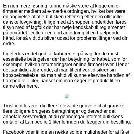
En nemmere løsning kunne måske være at kigge om e-
firmaet er medlem af e-mærke ordningen, hvilket bør være
en angivelse af at e-butikken retter sig efter den officielle
danske lovgivning, tillige med at shoppen undertiden føres
tilsyn med af fagfolk der har nøje kendskab til reglementet
på området. Dette er en god anledning til en hjælpende
hånd, for så vidt du bliver udsat for problemstillinger ved din
ordre.
Ligeledes er det godt at køberen er på vagt for de mest
essentielle betingelser der har betydning for købet, som for
eksempel hvilken returneringsret online firmaet lover. Her er
det samtidig afgørende, at man til enhver tid sikrer sin
købsbekræftelse, så man altid vil kunne eftervise handlen af
Lampeolie 1 liter, uanset om man søger et produkt til en
dame eller herre.
Trustpilot forærer dig flere relevante genveje til at granske
flere tidligere brugeres betragtninger og derved er det
anbefalelsesværdigt, at du gennemgår internet butikkens
omtaler af Lampeolie 1 liter forinden du lægger din bestilling.
Facebook yder tillige en række solide muligheder for at få et