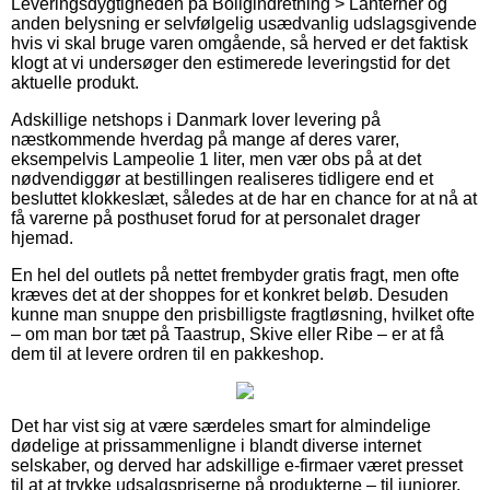
Leveringsdygtigheden på Boligindretning > Lanterner og
anden belysning er selvfølgelig usædvanlig udslagsgivende
hvis vi skal bruge varen omgående, så herved er det faktisk
klogt at vi undersøger den estimerede leveringstid for det
aktuelle produkt.
Adskillige netshops i Danmark lover levering på
næstkommende hverdag på mange af deres varer,
eksempelvis Lampeolie 1 liter, men vær obs på at det
nødvendiggør at bestillingen realiseres tidligere end et
besluttet klokkeslæt, således at de har en chance for at nå at
få varerne på posthuset forud for at personalet drager
hjemad.
En hel del outlets på nettet frembyder gratis fragt, men ofte
kræves det at der shoppes for et konkret beløb. Desuden
kunne man snuppe den prisbilligste fragtløsning, hvilket ofte
– om man bor tæt på Taastrup, Skive eller Ribe – er at få
dem til at levere ordren til en pakkeshop.
Det har vist sig at være særdeles smart for almindelige
dødelige at prissammenligne i blandt diverse internet
selskaber, og derved har adskillige e-firmaer været presset
til at at trykke udsalgspriserne på produkterne – til juniorer,