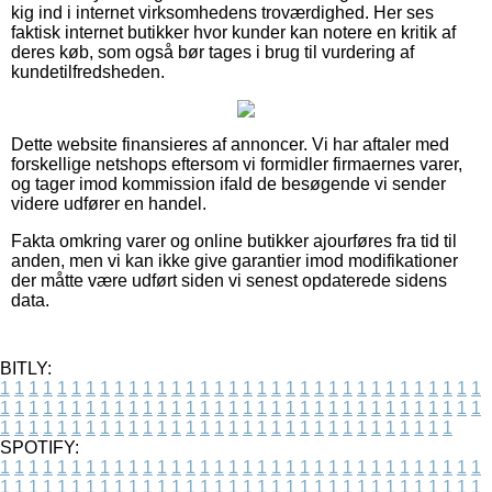
kig ind i internet virksomhedens troværdighed. Her ses
faktisk internet butikker hvor kunder kan notere en kritik af
deres køb, som også bør tages i brug til vurdering af
kundetilfredsheden.
Dette website finansieres af annoncer. Vi har aftaler med
forskellige netshops eftersom vi formidler firmaernes varer,
og tager imod kommission ifald de besøgende vi sender
videre udfører en handel.
Fakta omkring varer og online butikker ajourføres fra tid til
anden, men vi kan ikke give garantier imod modifikationer
der måtte være udført siden vi senest opdaterede sidens
data.
BITLY:
1
1
1
1
1
1
1
1
1
1
1
1
1
1
1
1
1
1
1
1
1
1
1
1
1
1
1
1
1
1
1
1
1
1
1
1
1
1
1
1
1
1
1
1
1
1
1
1
1
1
1
1
1
1
1
1
1
1
1
1
1
1
1
1
1
1
1
1
1
1
1
1
1
1
1
1
1
1
1
1
1
1
1
1
1
1
1
1
1
1
1
1
1
1
1
1
1
1
1
1
SPOTIFY:
1
1
1
1
1
1
1
1
1
1
1
1
1
1
1
1
1
1
1
1
1
1
1
1
1
1
1
1
1
1
1
1
1
1
1
1
1
1
1
1
1
1
1
1
1
1
1
1
1
1
1
1
1
1
1
1
1
1
1
1
1
1
1
1
1
1
1
1