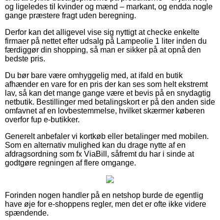
og ligeledes til kvinder og mænd – markant, og endda nogle
gange præstere fragt uden beregning.
Derfor kan det alligevel vise sig nyttigt at checke enkelte
firmaer på nettet efter udsalg på Lampeolie 1 liter inden du
færdiggør din shopping, så man er sikker på at opnå den
bedste pris.
Du bør bare være omhyggelig med, at ifald en butik
afhænder en vare for en pris der kan ses som helt ekstremt
lav, så kan det mange gange være et bevis på en snydagtig
netbutik. Bestillinger med betalingskort er på den anden side
omfavnet af en lovbestemmelse, hvilket skærmer køberen
overfor fup e-butikker.
Generelt anbefaler vi kortkøb eller betalinger med mobilen.
Som en alternativ mulighed kan du drage nytte af en
afdragsordning som fx ViaBill, såfremt du har i sinde at
godtgøre regningen af flere omgange.
Forinden nogen handler på en netshop burde de egentlig
have øje for e-shoppens regler, men det er ofte ikke videre
spændende.