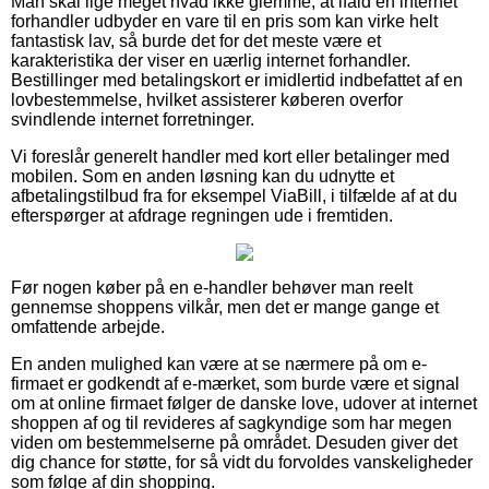
Man skal lige meget hvad ikke glemme, at ifald en internet
forhandler udbyder en vare til en pris som kan virke helt
fantastisk lav, så burde det for det meste være et
karakteristika der viser en uærlig internet forhandler.
Bestillinger med betalingskort er imidlertid indbefattet af en
lovbestemmelse, hvilket assisterer køberen overfor
svindlende internet forretninger.
Vi foreslår generelt handler med kort eller betalinger med
mobilen. Som en anden løsning kan du udnytte et
afbetalingstilbud fra for eksempel ViaBill, i tilfælde af at du
efterspørger at afdrage regningen ude i fremtiden.
Før nogen køber på en e-handler behøver man reelt
gennemse shoppens vilkår, men det er mange gange et
omfattende arbejde.
En anden mulighed kan være at se nærmere på om e-
firmaet er godkendt af e-mærket, som burde være et signal
om at online firmaet følger de danske love, udover at internet
shoppen af og til revideres af sagkyndige som har megen
viden om bestemmelserne på området. Desuden giver det
dig chance for støtte, for så vidt du forvoldes vanskeligheder
som følge af din shopping.