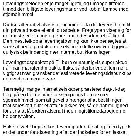
Leveringsmetoden er jo meget ligetil, og i mange tilfælde
tilmed den billigste leveringsmanér ved køb af Lampe med
stjernehimmel.
Du bør alternativt afveje for og imod at få det leveret hjem til
din privatadresse eller til dit arbejde. Fragttypen viser sig for
det meste en sjat mere pebret, men desuden ret så ligetil.
Den mest letkøbte leveringsløsning kan ikke benægtes at
være at hente produkterne selv, men dette nødvendiggør at
du fysisk befinder dig nær internet butikkens lager.
Leveringstidspunktet på Til børn er naturligvis super aktuel
når man mangler din pakke fluks, så derfor er det temmelig
vigtigt at man gransker det estimerede leveringstidspunkt på
den vedkommende vare.
Temmelig mange internet selskaber præsterer dag-til-dag
fragt på en hel del varer, eksempelvis Lampe med
stjernehimmel, som alligevel afhænger af at bestillingen
realiseres forud for et aftalt klokkeslæt, så de har mulighed
for at nå at få ordren afsendt inden logistikmedarbejderne
holder fyraften.
Enkelte webshops sikrer levering uden betaling, men typisk
er det under forudsætning af at der indkøbes for en fastsat