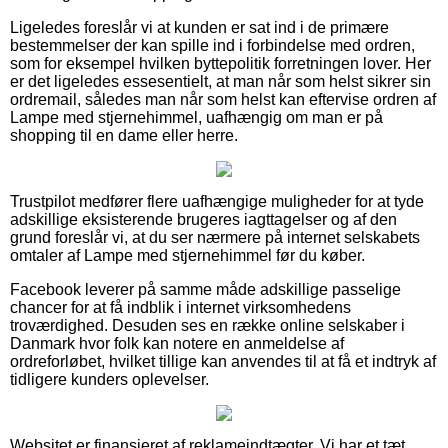
Ligeledes foreslår vi at kunden er sat ind i de primære
bestemmelser der kan spille ind i forbindelse med ordren,
som for eksempel hvilken byttepolitik forretningen lover. Her
er det ligeledes essesentielt, at man når som helst sikrer sin
ordremail, således man når som helst kan eftervise ordren af
Lampe med stjernehimmel, uafhængig om man er på
shopping til en dame eller herre.
Trustpilot medfører flere uafhængige muligheder for at tyde
adskillige eksisterende brugeres iagttagelser og af den
grund foreslår vi, at du ser nærmere på internet selskabets
omtaler af Lampe med stjernehimmel før du køber.
Facebook leverer på samme måde adskillige passelige
chancer for at få indblik i internet virksomhedens
troværdighed. Desuden ses en række online selskaber i
Danmark hvor folk kan notere en anmeldelse af
ordreforløbet, hvilket tillige kan anvendes til at få et indtryk af
tidligere kunders oplevelser.
Websitet er finansieret af reklameindtægter. Vi har et tæt