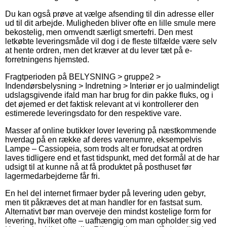
Du kan også prøve at vælge afsending til din adresse eller
ud til dit arbejde. Muligheden bliver ofte en lille smule mere
bekostelig, men omvendt særligt smertefri. Den mest
letkøbte leveringsmåde vil dog i de fleste tilfælde være selv
at hente ordren, men det kræver at du lever tæt på e-
forretningens hjemsted.
Fragtperioden på BELYSNING > gruppe2 >
Indendørsbelysning > Indretning > Interiør er jo ualmindeligt
udslagsgivende ifald man har brug for din pakke fluks, og i
det øjemed er det faktisk relevant at vi kontrollerer den
estimerede leveringsdato for den respektive vare.
Masser af online butikker lover levering på næstkommende
hverdag på en række af deres varenumre, eksempelvis
Lampe – Cassiopeia, som trods alt er forudsat at ordren
laves tidligere end et fast tidspunkt, med det formål at de har
udsigt til at kunne nå at få produktet på posthuset før
lagermedarbejderne får fri.
En hel del internet firmaer byder på levering uden gebyr,
men tit påkræves det at man handler for en fastsat sum.
Alternativt bør man overveje den mindst kostelige form for
levering, hvilket ofte – uafhængig om man opholder sig ved