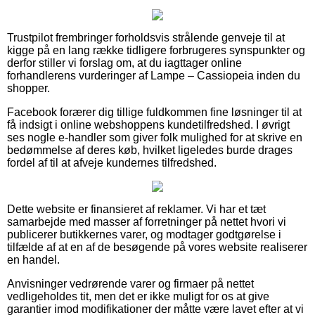
Trustpilot frembringer forholdsvis strålende genveje til at
kigge på en lang række tidligere forbrugeres synspunkter og
derfor stiller vi forslag om, at du iagttager online
forhandlerens vurderinger af Lampe – Cassiopeia inden du
shopper.
Facebook forærer dig tillige fuldkommen fine løsninger til at
få indsigt i online webshoppens kundetilfredshed. I øvrigt
ses nogle e-handler som giver folk mulighed for at skrive en
bedømmelse af deres køb, hvilket ligeledes burde drages
fordel af til at afveje kundernes tilfredshed.
Dette website er finansieret af reklamer. Vi har et tæt
samarbejde med masser af forretninger på nettet hvori vi
publicerer butikkernes varer, og modtager godtgørelse i
tilfælde af at en af de besøgende på vores website realiserer
en handel.
Anvisninger vedrørende varer og firmaer på nettet
vedligeholdes tit, men det er ikke muligt for os at give
garantier imod modifikationer der måtte være lavet efter at vi