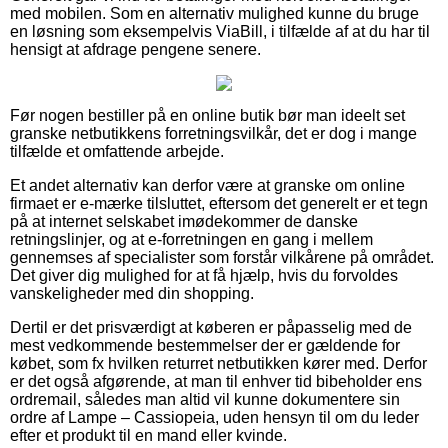
med mobilen. Som en alternativ mulighed kunne du bruge
en løsning som eksempelvis ViaBill, i tilfælde af at du har til
hensigt at afdrage pengene senere.
Før nogen bestiller på en online butik bør man ideelt set
granske netbutikkens forretningsvilkår, det er dog i mange
tilfælde et omfattende arbejde.
Et andet alternativ kan derfor være at granske om online
firmaet er e-mærke tilsluttet, eftersom det generelt er et tegn
på at internet selskabet imødekommer de danske
retningslinjer, og at e-forretningen en gang i mellem
gennemses af specialister som forstår vilkårene på området.
Det giver dig mulighed for at få hjælp, hvis du forvoldes
vanskeligheder med din shopping.
Dertil er det prisværdigt at køberen er påpasselig med de
mest vedkommende bestemmelser der er gældende for
købet, som fx hvilken returret netbutikken kører med. Derfor
er det også afgørende, at man til enhver tid bibeholder ens
ordremail, således man altid vil kunne dokumentere sin
ordre af Lampe – Cassiopeia, uden hensyn til om du leder
efter et produkt til en mand eller kvinde.