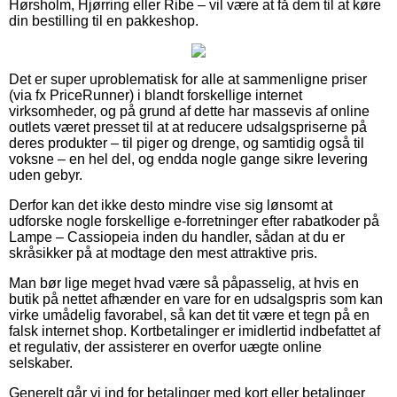
Hørsholm, Hjørring eller Ribe – vil være at få dem til at køre
din bestilling til en pakkeshop.
Det er super uproblematisk for alle at sammenligne priser
(via fx PriceRunner) i blandt forskellige internet
virksomheder, og på grund af dette har massevis af online
outlets været presset til at at reducere udsalgspriserne på
deres produkter – til piger og drenge, og samtidig også til
voksne – en hel del, og endda nogle gange sikre levering
uden gebyr.
Derfor kan det ikke desto mindre vise sig lønsomt at
udforske nogle forskellige e-forretninger efter rabatkoder på
Lampe – Cassiopeia inden du handler, sådan at du er
skråsikker på at modtage den mest attraktive pris.
Man bør lige meget hvad være så påpasselig, at hvis en
butik på nettet afhænder en vare for en udsalgspris som kan
virke umådelig favorabel, så kan det tit være et tegn på en
falsk internet shop. Kortbetalinger er imidlertid indbefattet af
et regulativ, der assisterer en overfor uægte online
selskaber.
Generelt går vi ind for betalinger med kort eller betalinger