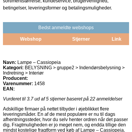
sortimentstørrelse, kundeservice, brugervenlighed,
betingelser, leveringsformer og betalingsmuligheder.
Bedst anmeldte webshops
Webshop
Stjerner
Link
Navn:
Lampe – Cassiopeia
Kategori:
BELYSNING > gruppe2 > Indendørsbelysning >
Indretning > Interiør
Producent:
Varenummer:
1458
EAN:
Vurderet til
3.7
ud af 5 stjerner baseret på
22
anmeldelser
Adskillige firmaer på nettet tilbyder i øjeblikket flere
leveringsmåder. En af de mest populære er nu til dags
afhentningssteder, hvor du selv henter ordren når det passer
dig. Fragtmuligheden er jo meget nem, og endda tillige den
mindst kostelige fragtform ved køb af Lampe – Cassiopeia.