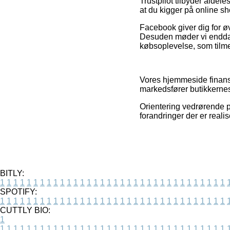
Trustpilot tilbyder aldele
at du kigger på online s
Facebook giver dig for øvr
Desuden møder vi endda 
købsoplevelse, som tilmed
Vores hjemmeside finansi
markedsfører butikkernes 
Orientering vedrørende p
forandringer der er reali
BITLY:
1
1
1
1
1
1
1
1
1
1
1
1
1
1
1
1
1
1
1
1
1
1
1
1
1
1
1
1
1
1
1
1
1
1
SPOTIFY:
1
1
1
1
1
1
1
1
1
1
1
1
1
1
1
1
1
1
1
1
1
1
1
1
1
1
1
1
1
1
1
1
1
1
CUTTLY BIO:
1
1
1
1
1
1
1
1
1
1
1
1
1
1
1
1
1
1
1
1
1
1
1
1
1
1
1
1
1
1
1
1
1
1
1