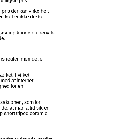
illigste pris.
 pris der kan virke helt
d kort er ikke desto
 løsning kunne du benytte
de.
s regler, men det er
ærket, hvilket
 med at internet
ghed for en
nsaktionen, som for
nde, at man altid sikrer
p short tripod ceramic