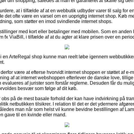
ør din shopping, således at man er garanteret at skaffe sig den b
dere, at i tilfælde af at en webbutik udbyder varer til salg for en
rde det ofte være en varsel om en uoprigtig internet shop. Køb me
dning, som støtter en imod svindlende internet shops.
bestillinger med kort eller betalinger med mobilen. Som en anden
fx ViaBill, i tilfælde af at du agter at klare prisen over en perio
 i en ArteRegal shop kunne man reelt løbe igennem webbutikken
mt.
rfor være at efterse hvorvidt internet shoppen er støttet af e-m
ning af at internet webshoppen efterlever de danske love, tillige
evalueres af jurister som forstår reglerne. Desuden får du muli
orvoldes besvær som følge af dit køb.
 er obs på de mest basale forhold der kan have indvirkning på tra
tik netbutikken tilsikrer. I relation til det er det ydermere afgøre
 således man når som helst vil kunne bevidne bestillingen af Lam
n gave til en kvinde eller mand.