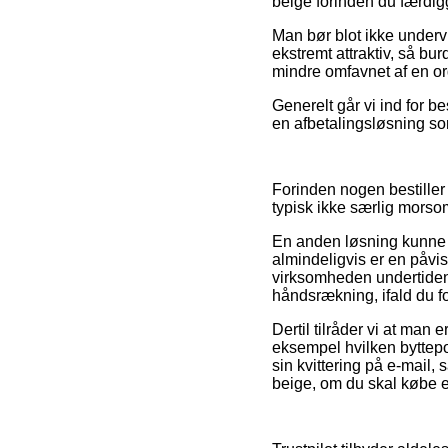
beige forinden du færdigg
Man bør blot ikke undervur
ekstremt attraktiv, så bu
mindre omfavnet af en or
Generelt går vi ind for 
en afbetalingsløsning som 
Forinden nogen bestiller
typisk ikke særlig morso
En anden løsning kunne de
almindeligvis er en påvis
virksomheden undertiden 
håndsrækning, ifald du f
Dertil tilråder vi at man
eksempel hvilken byttepoli
sin kvittering på e-mail,
beige, om du skal købe e