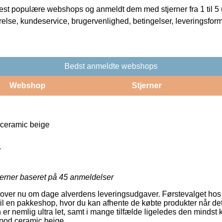
t populære webshops og anmeldt dem med stjerner fra 1 til 5 ud
rrelse, kundeservice, brugervenlighed, betingelser, leveringsfor
Bedst anmeldte webshops
Webshop
Stjerner
 ceramic beige
7
jerner baseret på
45
anmeldelser
lover nu om dage alverdens leveringsudgaver. Førstevalget hos
il en pakkeshop, hvor du kan afhente de købte produkter når det
er nemlig ultra let, samt i mange tilfælde ligeledes den mindst k
ipod ceramic beige.