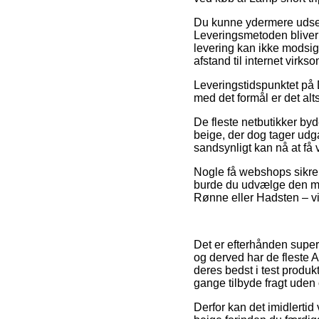
Du kunne ydermere udse dig
Leveringsmetoden bliver
levering kan ikke modsig
afstand til internet virk
Leveringstidspunktet på 
med det formål er det alt
De fleste netbutikker by
beige, der dog tager udg
sandsynligt kan nå at få
Nogle få webshops sikrer f
burde du udvælge den min
Rønne eller Hadsten – vil 
Det er efterhånden super 
og derved har de fleste A
deres bedst i test produk
gange tilbyde fragt uden
Derfor kan det imidlertid