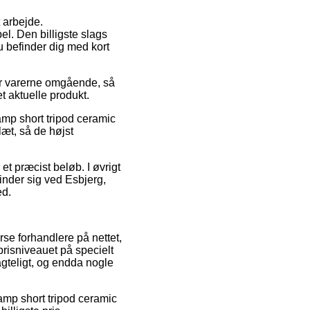
t arbejde.
l. Den billigste slags
u befinder dig med kort
ver varerne omgående, så
t aktuelle produkt.
amp short tripod ceramic
æt, så de højst
 et præcist beløb. I øvrigt
inder sig ved Esbjerg,
ed.
rse forhandlere på nettet,
prisniveauet på specielt
agteligt, og endda nogle
Lamp short tripod ceramic