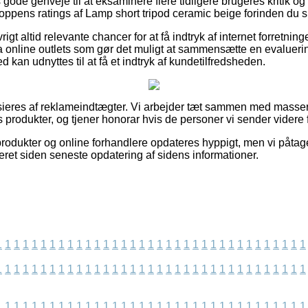
s gode genveje til at eksaminere flere tidligere brugeres kritik og 
hoppens ratings af Lamp short tripod ceramic beige forinden du 
igt altid relevante chancer for at få indtryk af internet forretni
online outlets som gør det muligt at sammensætte en evaluerin
 kan udnyttes til at få et indtryk af kundetilfredsheden.
eres af reklameindtægter. Vi arbejder tæt sammen med masser a
produkter, og tjener honorar hvis de personer vi sender videre f
rodukter og online forhandlere opdateres hyppigt, men vi påtager
seret siden seneste opdatering af sidens informationer.
1
1
1
1
1
1
1
1
1
1
1
1
1
1
1
1
1
1
1
1
1
1
1
1
1
1
1
1
1
1
1
1
1
1
1
1
1
1
1
1
1
1
1
1
1
1
1
1
1
1
1
1
1
1
1
1
1
1
1
1
1
1
1
1
1
1
1
1
1
1
1
1
1
1
1
1
1
1
1
1
1
1
1
1
1
1
1
1
1
1
1
1
1
1
1
1
1
1
1
1
1
1
1
1
1