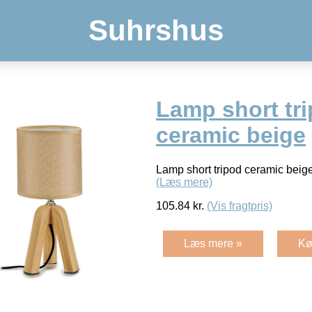
Suhrshus
Lamp short tr
ceramic beige
Lamp short tripod ceramic beige
(Læs mere)
105.84
kr.
(Vis fragtpris)
Læs mere »
Kø