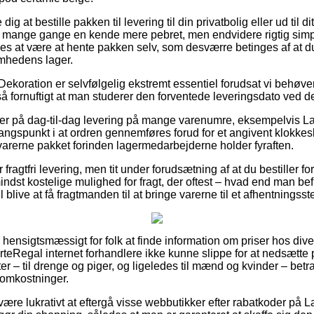
 at bestille pakken til levering til din privatbolig eller ud til di
 mange gange en kende mere pebret, men endvidere rigtig simpe
es at være at hente pakken selv, som desværre betinges af at d
somhedens lager.
Dekoration er selvfølgelig ekstremt essentiel forudsat vi behø
så fornuftigt at man studerer den forventede leveringsdato ved de
der på dag-til-dag levering på mange varenumre, eksempelvis L
angspunkt i at ordren gennemføres forud for et angivent klokkesl
 varerne pakket forinden lagermedarbejderne holder fyraften.
ragtfri levering, men tit under forudsætning af at du bestiller for
dst kostelige mulighed for fragt, der oftest – hvad end man bef
blive at få fragtmanden til at bringe varerne til et afhentningsst
hensigtsmæssigt for folk at finde information om priser hos dive
rteRegal internet forhandlere ikke kunne slippe for at nedsætte 
ter – til drenge og piger, og ligeledes til mænd og kvinder – betr
 omkostninger.
 være lukrativt at eftergå visse webbutikker efter rabatkoder på 