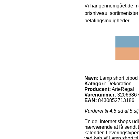
Vi har gennemgået de mes
prisniveau, sortimentstø
betalingsmuligheder.
Navn:
Lamp short tripod
Kategori:
Dekoration
Producent:
ArteRegal
Varenummer:
3206686
EAN:
8430852713186
Vurderet til
4.5
ud af 5 st
En del internet shops ud
nærværende at få sendt t
kalender. Leveringstypen 
ved køb af Lamp short tr