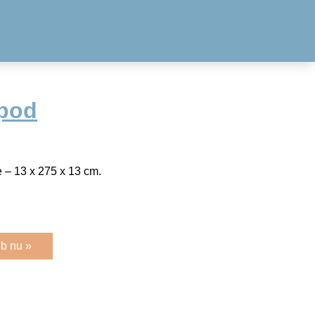
ipod
 – 13 x 275 x 13 cm.
b nu »