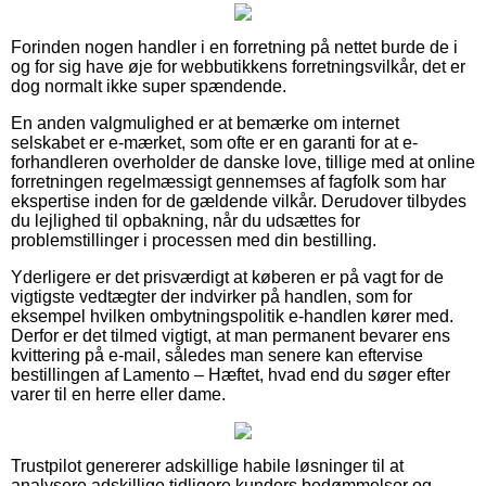
Forinden nogen handler i en forretning på nettet burde de i
og for sig have øje for webbutikkens forretningsvilkår, det er
dog normalt ikke super spændende.
En anden valgmulighed er at bemærke om internet
selskabet er e-mærket, som ofte er en garanti for at e-
forhandleren overholder de danske love, tillige med at online
forretningen regelmæssigt gennemses af fagfolk som har
ekspertise inden for de gældende vilkår. Derudover tilbydes
du lejlighed til opbakning, når du udsættes for
problemstillinger i processen med din bestilling.
Yderligere er det prisværdigt at køberen er på vagt for de
vigtigste vedtægter der indvirker på handlen, som for
eksempel hvilken ombytningspolitik e-handlen kører med.
Derfor er det tilmed vigtigt, at man permanent bevarer ens
kvittering på e-mail, således man senere kan eftervise
bestillingen af Lamento – Hæftet, hvad end du søger efter
varer til en herre eller dame.
Trustpilot genererer adskillige habile løsninger til at
analysere adskillige tidligere kunders bedømmelser og