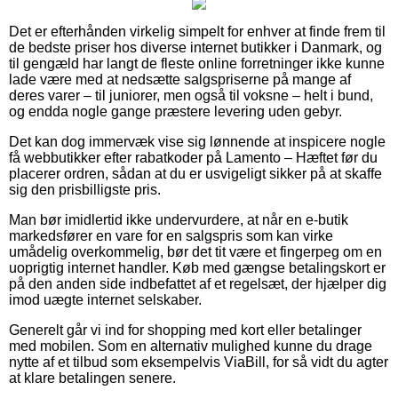
Det er efterhånden virkelig simpelt for enhver at finde frem til
de bedste priser hos diverse internet butikker i Danmark, og
til gengæld har langt de fleste online forretninger ikke kunne
lade være med at nedsætte salgspriserne på mange af
deres varer – til juniorer, men også til voksne – helt i bund,
og endda nogle gange præstere levering uden gebyr.
Det kan dog immervæk vise sig lønnende at inspicere nogle
få webbutikker efter rabatkoder på Lamento – Hæftet før du
placerer ordren, sådan at du er usvigeligt sikker på at skaffe
sig den prisbilligste pris.
Man bør imidlertid ikke undervurdere, at når en e-butik
markedsfører en vare for en salgspris som kan virke
umådelig overkommelig, bør det tit være et fingerpeg om en
uoprigtig internet handler. Køb med gængse betalingskort er
på den anden side indbefattet af et regelsæt, der hjælper dig
imod uægte internet selskaber.
Generelt går vi ind for shopping med kort eller betalinger
med mobilen. Som en alternativ mulighed kunne du drage
nytte af et tilbud som eksempelvis ViaBill, for så vidt du agter
at klare betalingen senere.