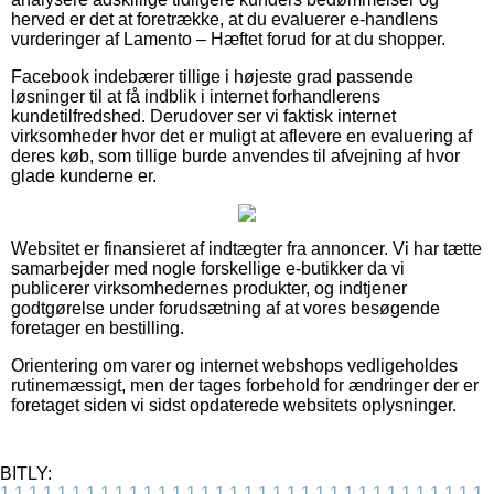
herved er det at foretrække, at du evaluerer e-handlens
vurderinger af Lamento – Hæftet forud for at du shopper.
Facebook indebærer tillige i højeste grad passende
løsninger til at få indblik i internet forhandlerens
kundetilfredshed. Derudover ser vi faktisk internet
virksomheder hvor det er muligt at aflevere en evaluering af
deres køb, som tillige burde anvendes til afvejning af hvor
glade kunderne er.
Websitet er finansieret af indtægter fra annoncer. Vi har tætte
samarbejder med nogle forskellige e-butikker da vi
publicerer virksomhedernes produkter, og indtjener
godtgørelse under forudsætning af at vores besøgende
foretager en bestilling.
Orientering om varer og internet webshops vedligeholdes
rutinemæssigt, men der tages forbehold for ændringer der er
foretaget siden vi sidst opdaterede websitets oplysninger.
BITLY:
1
1
1
1
1
1
1
1
1
1
1
1
1
1
1
1
1
1
1
1
1
1
1
1
1
1
1
1
1
1
1
1
1
1