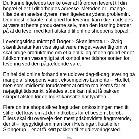
Du kunne ligeledes tænke over at få ordren leveret til din
bopæl eller til dit arbejdes adresse. Metoden er i mange
tilfælde en anelse dyrere, men ligeledes yderst problemfri.
Den mest letkøbte mulighed for levering kan ikke modsiges
at være at hente produkterne selv, men den løsning beroer
på at du lever med kort afstand til online shoppens bopæl.
Leveringstidspunktet på Bøger > Skønlitteratur > Øvrig
skønlitteratur kan vise sig at være meget væsentlig om vi
skal bruge produkterne om et øjeblik, og af den grund er det
fuldkommen væsentligt at vi kontrollerer tidshorisonten for
levering ved den pågældende vare.
En hel del online forhandlere udlover dag-til-dag levering på
mange af shoppens varer, eksempelvis Lamento – Hæftet,
men som imidlertid forudsætter at orden realiseres før et
nøjagtigt tidspunkt, således at de kan nå at få pakken
skippet afsted før de logistikansatte har fyraften.
Flere online shops sikrer fragt uden omkostninger, men tit
stiller det krav om at der indkøbes for et bestemt beløb.
Ellers skal du overveje den mest prisbevidste fragtmetode,
der tit – ligegyldigt om man bor i Helsingør, Ikast eller
Slangerup – er at få kørt pakken til et udleveringssted.