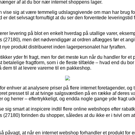
hænger af at du bor nær internet shoppens lager.
n vise sig at være temmelig udslagsgivende om man har brug fo
 er det selvsagt fornuftigt at du ser den forventede leveringstid 
erer levering på blot en enkelt hverdag på utallige varer, ekse
s Bus (27180), men det nødvendiggør at ordren aflægges før et ang
t nye produkt distribueret inden lagerpersonalet har fyraften.
ikker yder fri fragt, men for det meste kun når du handler for et 
betalelige fragtform, som i de fleste tilfælde – hvad end du bo
 få dem til at levere varerne til en pakkeshop.
for enhver at analysere priser på flere internet foretagender, og ti
et presset til at at tvinge salgsværdien på en række af deres var
er og herrer – eftertrykkeligt, og endda nogle gange yde fragt u
se sig smart at inspicere indtil flere online webshops efter rab
 Bus (27180) forinden du shopper, således at du ikke er i tvivl om 
så påvagt, at når en internet webshop forhandler et produkt for