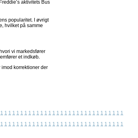
Freddie’s aktivitets Bus
ns popularitet. I øvrigt
se, hvilket på samme
hvori vi markedsfører
emfører et indkøb.
r imod korrektioner der
1
1
1
1
1
1
1
1
1
1
1
1
1
1
1
1
1
1
1
1
1
1
1
1
1
1
1
1
1
1
1
1
1
1
1
1
1
1
1
1
1
1
1
1
1
1
1
1
1
1
1
1
1
1
1
1
1
1
1
1
1
1