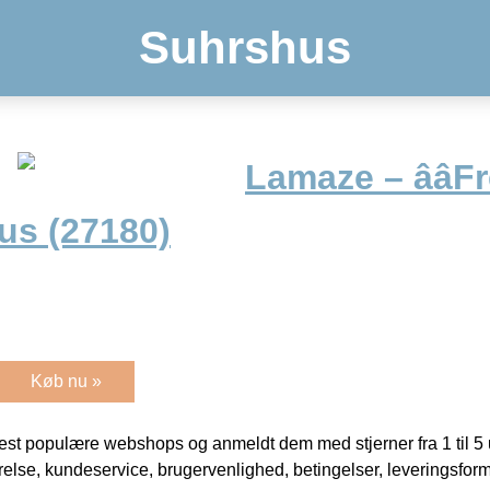
Suhrshus
Lamaze – ââF
Bus (27180)
Køb nu »
t populære webshops og anmeldt dem med stjerner fra 1 til 5 ud
rrelse, kundeservice, brugervenlighed, betingelser, leveringsfor