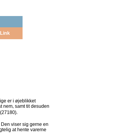
Link
ge er i øjeblikket
t nem, samt tit desuden
 (27180).
e. Den viser sig gerne en
gtelig at hente varerne