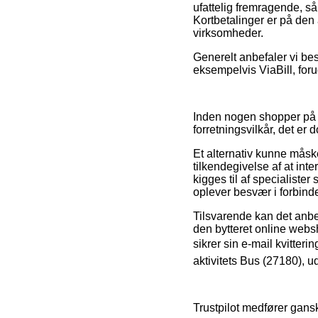
ufattelig fremragende, s
Kortbetalinger er på den
virksomheder.
Generelt anbefaler vi bes
eksempelvis ViaBill, foru
Inden nogen shopper på 
forretningsvilkår, det e
Et alternativ kunne mås
tilkendegivelse af at inter
kigges til af specialiste
oplever besvær i forbinde
Tilsvarende kan det anbef
den bytteret online web
sikrer sin e-mail kvitteri
aktivitets Bus (27180), u
Trustpilot medfører gans