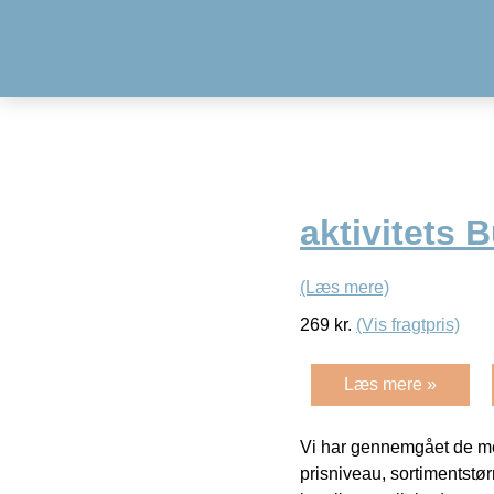
aktivitets 
(Læs mere)
269
kr.
(Vis fragtpris)
Læs mere »
Vi har gennemgået de mes
prisniveau, sortimentstø