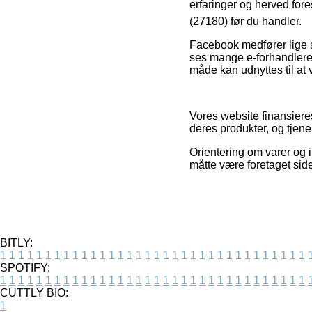
erfaringer og herved fores
(27180) før du handler.
Facebook medfører lige så
ses mange e-forhandlere 
måde kan udnyttes til at 
Vores website finansiere
deres produkter, og tjen
Orientering om varer og i
måtte være foretaget sid
BITLY:
1
1
1
1
1
1
1
1
1
1
1
1
1
1
1
1
1
1
1
1
1
1
1
1
1
1
1
1
1
1
1
1
1
1
SPOTIFY:
1
1
1
1
1
1
1
1
1
1
1
1
1
1
1
1
1
1
1
1
1
1
1
1
1
1
1
1
1
1
1
1
1
1
CUTTLY BIO:
1