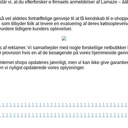
lår vi, at du efterforsker e-firmaets anmeldelser af Lamaze – ââ
 vel aldeles fortræffelige genveje til at få kendskab til e-shoppe
som tilbyder folk at levere en evaluering af deres købsoplevel
vurdere tidligere kunders oplevelser.
s af reklamer. Vi samarbejder med nogle forskellige netbutikker 
er provision hvis en af de besøgende på vores hjemmeside genn
nternet shops opdateres jævnligt, men vi kan ikke give garantie
en vi nyligst opdaterede vores oplysninger.
1
1
1
1
1
1
1
1
1
1
1
1
1
1
1
1
1
1
1
1
1
1
1
1
1
1
1
1
1
1
1
1
1
1
1
1
1
1
1
1
1
1
1
1
1
1
1
1
1
1
1
1
1
1
1
1
1
1
1
1
1
1
1
1
1
1
1
1
1
1