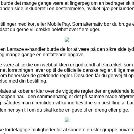
å burde det mange gange være et fingerpeg om en bedragerisk in
 anden side inkluderet i en bestemmelse, hvilket hjælper kunden
tillinger med kort eller MobilePay. Som alternativ bør du bruge 
dsat du gerne vil dække beløbet over flere uger.
en Lamaze e-handler burde de for at være på den sikre side ty
r dog mange gange en omfattende opgave.
ke være at tjekke om webbutikken er godkendt af e-mærket, som
net forretningen lever op til de officielle danske regler, tillige me
r som behersker de gældende regler. Desuden får du genvej til op
lse med din bestilling.
ales at køber er klar over de vigtigste regler der er gældende f
shoppen har. I den sammenhæng er det på samme måde afgøren
ng, således man i fremtiden vil kunne bevidne sin bestilling af Lam
den hensyn til om du skal købe en gave til en dreng eller pige.
ke fordelagtige muligheder for at sondere en stor gruppe nuvær