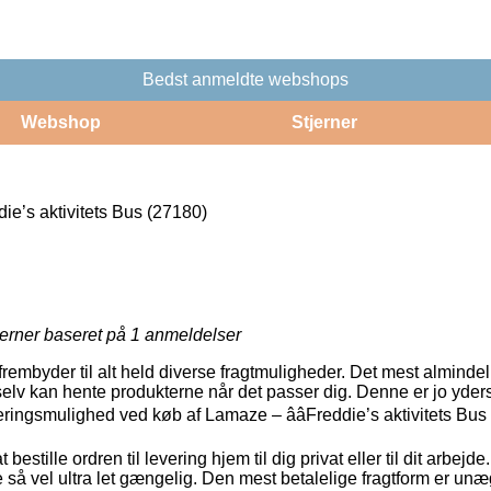
Bedst anmeldte webshops
Webshop
Stjerner
die’s aktivitets Bus (27180)
jerner baseret på
1
anmeldelser
frembyder til alt held diverse fragtmuligheder. Det mest almindeli
lv kan hente produkterne når det passer dig. Denne er jo yders
ringsmulighed ved køb af Lamaze – ââFreddie’s aktivitets Bus
estille ordren til levering hjem til dig privat eller til dit arbejd
 så vel ultra let gængelig. Den mest betalelige fragtform er unæ