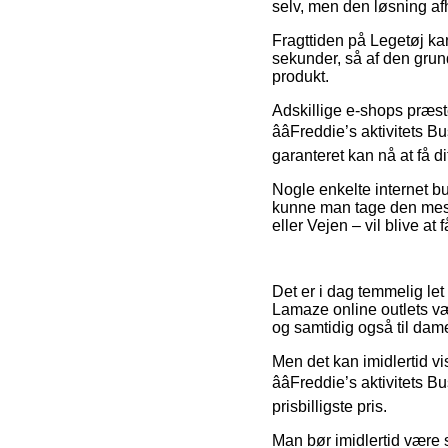
selv, men den løsning af
Fragttiden på Legetøj ka
sekunder, så af den grund
produkt.
Adskillige e-shops præst
ââFreddie’s aktivitet
garanteret kan nå at få di
Nogle enkelte internet but
kunne man tage den mest 
eller Vejen – vil blive at
Det er i dag temmelig let 
Lamaze online outlets vær
og samtidig også til dam
Men det kan imidlertid vi
ââFreddie’s aktivitets
prisbilligste pris.
Man bør imidlertid være 