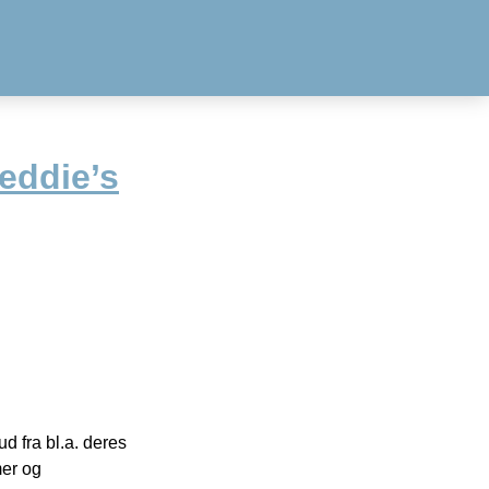
reddie’s
 fra bl.a. deres
mer og