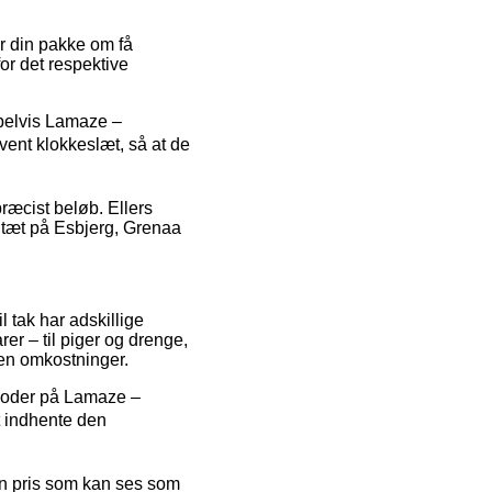
r din pakke om få
for det respektive
mpelvis Lamaze –
ivent klokkeslæt, så at de
præcist beløb. Ellers
r tæt på Esbjerg, Grenaa
l tak har adskillige
er – til piger og drenge,
den omkostninger.
atkoder på Lamaze –
at indhente den
 en pris som kan ses som