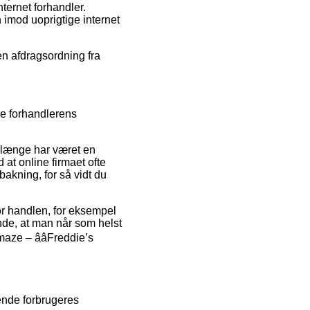
ternet forhandler.
 imod uoprigtige internet
en afdragsordning fra
de forhandlerens
 længe har været en
d at online firmaet ofte
bakning, for så vidt du
or handlen, for eksempel
de, at man når som helst
aze – ââFreddie’s
ende forbrugeres