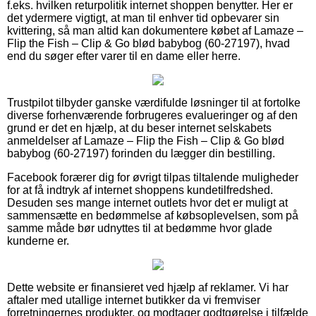
f.eks. hvilken returpolitik internet shoppen benytter. Her er
det ydermere vigtigt, at man til enhver tid opbevarer sin
kvittering, så man altid kan dokumentere købet af Lamaze –
Flip the Fish – Clip & Go blød babybog (60-27197), hvad
end du søger efter varer til en dame eller herre.
Trustpilot tilbyder ganske værdifulde løsninger til at fortolke
diverse forhenværende forbrugeres evalueringer og af den
grund er det en hjælp, at du beser internet selskabets
anmeldelser af Lamaze – Flip the Fish – Clip & Go blød
babybog (60-27197) forinden du lægger din bestilling.
Facebook forærer dig for øvrigt tilpas tiltalende muligheder
for at få indtryk af internet shoppens kundetilfredshed.
Desuden ses mange internet outlets hvor det er muligt at
sammensætte en bedømmelse af købsoplevelsen, som på
samme måde bør udnyttes til at bedømme hvor glade
kunderne er.
Dette website er finansieret ved hjælp af reklamer. Vi har
aftaler med utallige internet butikker da vi fremviser
forretningernes produkter, og modtager godtgørelse i tilfælde