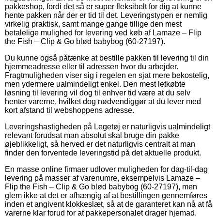
pakkeshop, fordi det så er super fleksibelt for dig at kunne
hente pakken når der er tid til det. Leveringstypen er nemlig
virkelig praktisk, samt mange gange tillige den mest
betalelige mulighed for levering ved køb af Lamaze – Flip
the Fish – Clip & Go blød babybog (60-27197).
Du kunne også påtænke at bestille pakken til levering til din
hjemmeadresse eller til adressen hvor du arbejder.
Fragtmuligheden viser sig i regelen en sjat mere bekostelig,
men ydermere ualmindeligt enkel. Den mest letkøbte
løsning til levering vil dog til enhver tid være at du selv
henter varerne, hvilket dog nødvendiggør at du lever med
kort afstand til webshoppens adresse.
Leveringshastigheden på Legetøj er naturligvis ualmindeligt
relevant forudsat man absolut skal bruge din pakke
øjeblikkeligt, så herved er det naturligvis centralt at man
finder den forventede leveringstid på det aktuelle produkt.
En masse online firmaer udlover muligheden for dag-til-dag
levering på masser af varenumre, eksempelvis Lamaze –
Flip the Fish – Clip & Go blød babybog (60-27197), men
glem ikke at det er afhængig af at bestillingen gennemføres
inden et angivent klokkeslæt, så at de garanteret kan nå at få
varerne klar forud for at pakkepersonalet drager hjemad.