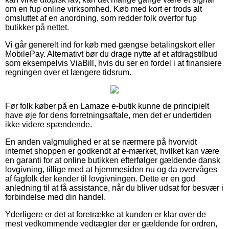
om en fup online virksomhed. Køb med kort er trods alt
omsluttet af en anordning, som redder folk overfor fup
butikker på nettet.
Vi går generelt ind for køb med gængse betalingskort eller
MobilePay. Alternativt bør du drage nytte af et afdragstilbud
som eksempelvis ViaBill, hvis du ser en fordel i at finansiere
regningen over et længere tidsrum.
Før folk køber på en Lamaze e-butik kunne de principielt
have øje for dens forretningsaftale, men det er undertiden
ikke videre spændende.
En anden valgmulighed er at se nærmere på hvorvidt
internet shoppen er godkendt af e-mærket, hvilket kan være
en garanti for at online butikken efterfølger gældende dansk
lovgivning, tillige med at hjemmesiden nu og da overvåges
af fagfolk der kender til lovgivningen. Dette er en god
anledning til at få assistance, når du bliver udsat for besvær i
forbindelse med din handel.
Yderligere er det at foretrække at kunden er klar over de
mest vedkommende vedtægter der er gældende for ordren,