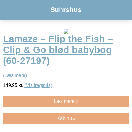
Suhrshus
Lamaze – Flip the Fish –
Clip & Go blød babybog
(60-27197)
(Læs mere)
149.95
kr.
(Vis fragtpris)
Læs mere »
Køb nu »