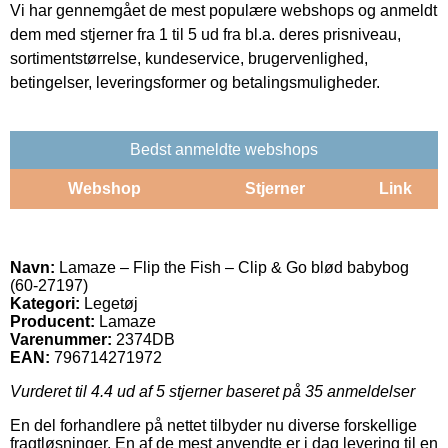
Vi har gennemgået de mest populære webshops og anmeldt
dem med stjerner fra 1 til 5 ud fra bl.a. deres prisniveau,
sortimentstørrelse, kundeservice, brugervenlighed,
betingelser, leveringsformer og betalingsmuligheder.
Bedst anmeldte webshops
Webshop
Stjerner
Link
Navn:
Lamaze – Flip the Fish – Clip & Go blød babybog
(60-27197)
Kategori:
Legetøj
Producent:
Lamaze
Varenummer:
2374DB
EAN:
796714271972
Vurderet til
4.4
ud af 5 stjerner baseret på
35
anmeldelser
En del forhandlere på nettet tilbyder nu diverse forskellige
fragtløsninger. En af de mest anvendte er i dag levering til en