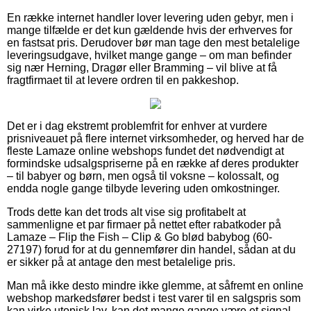
En række internet handler lover levering uden gebyr, men i
mange tilfælde er det kun gældende hvis der erhverves for
en fastsat pris. Derudover bør man tage den mest betalelige
leveringsudgave, hvilket mange gange – om man befinder
sig nær Herning, Dragør eller Bramming – vil blive at få
fragtfirmaet til at levere ordren til en pakkeshop.
Det er i dag ekstremt problemfrit for enhver at vurdere
prisniveauet på flere internet virksomheder, og herved har de
fleste Lamaze online webshops fundet det nødvendigt at
formindske udsalgspriserne på en række af deres produkter
– til babyer og børn, men også til voksne – kolossalt, og
endda nogle gange tilbyde levering uden omkostninger.
Trods dette kan det trods alt vise sig profitabelt at
sammenligne et par firmaer på nettet efter rabatkoder på
Lamaze – Flip the Fish – Clip & Go blød babybog (60-
27197) forud for at du gennemfører din handel, sådan at du
er sikker på at antage den mest betalelige pris.
Man må ikke desto mindre ikke glemme, at såfremt en online
webshop markedsfører bedst i test varer til en salgspris som
kan virke utopisk lav, kan det mange gange være et signal