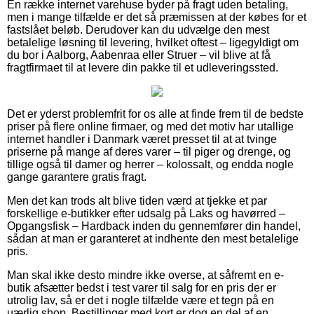
En række internet varehuse byder på fragt uden betaling,
men i mange tilfælde er det så præmissen at der købes for et
fastslået beløb. Derudover kan du udvælge den mest
betalelige løsning til levering, hvilket oftest – ligegyldigt om
du bor i Aalborg, Aabenraa eller Struer – vil blive at få
fragtfirmaet til at levere din pakke til et udleveringssted.
Det er yderst problemfrit for os alle at finde frem til de bedste
priser på flere online firmaer, og med det motiv har utallige
internet handler i Danmark været presset til at at tvinge
priserne på mange af deres varer – til piger og drenge, og
tillige også til damer og herrer – kolossalt, og endda nogle
gange garantere gratis fragt.
Men det kan trods alt blive tiden værd at tjekke et par
forskellige e-butikker efter udsalg på Laks og havørred –
Opgangsfisk – Hardback inden du gennemfører din handel,
sådan at man er garanteret at indhente den mest betalelige
pris.
Man skal ikke desto mindre ikke overse, at såfremt en e-
butik afsætter bedst i test varer til salg for en pris der er
utrolig lav, så er det i nogle tilfælde være et tegn på en
uærlig shop. Bestillinger med kort er dog en del af en