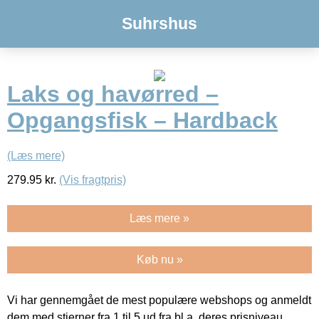
Suhrshus
Laks og havørred –
Opgangsfisk – Hardback
(Læs mere)
279.95
kr.
(Vis fragtpris)
Læs mere »
Køb nu »
Vi har gennemgået de mest populære webshops og anmeldt
dem med stjerner fra 1 til 5 ud fra bl.a. deres prisniveau,