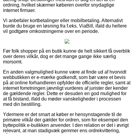
ordning, hvilket skærmer køberen overfor snydagtige
internet firmaer.
Vi anbefaler kortbetalinger eller mobilbetaling. Alternativt
burde du bruge en løsning fra f.eks. ViaBill, ifald du hellere
vil godtgøre omkostningerne over en periode.
Før folk shopper på en butik kunne de helt sikkert få overblik
over deres vilkår, dog er det mange gange ikke særlig
morsomt.
En anden valgmulighed kunne være at finde ud af hvorvidt
webbutikken er e-mærke godkendt, som bør være et bevis
på at online forhandleren opfylder de officielle regler, samt at
internet forretningen jævnligt vurderes af jurister der kender
de gældende regler. Dette er desuden en god mulighed for
at få bistand, ifald du møder vanskeligheder i processen
med din bestilling.
Ydermere er det smart at køber er hensynstagende til de
primære vilkår der gælder for ordren, som for eksempel den
byttepolitik e-butikken anvender. I den relation er det i øvrigt
relevant, at man stadigvæk gemmer ens ordrekvittering,