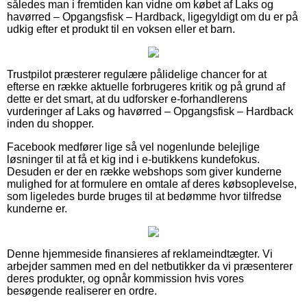
således man i fremtiden kan vidne om købet af Laks og
havørred – Opgangsfisk – Hardback, ligegyldigt om du er på
udkig efter et produkt til en voksen eller et barn.
Trustpilot præsterer regulære pålidelige chancer for at
efterse en række aktuelle forbrugeres kritik og på grund af
dette er det smart, at du udforsker e-forhandlerens
vurderinger af Laks og havørred – Opgangsfisk – Hardback
inden du shopper.
Facebook medfører lige så vel nogenlunde belejlige
løsninger til at få et kig ind i e-butikkens kundefokus.
Desuden er der en række webshops som giver kunderne
mulighed for at formulere en omtale af deres købsoplevelse,
som ligeledes burde bruges til at bedømme hvor tilfredse
kunderne er.
Denne hjemmeside finansieres af reklameindtægter. Vi
arbejder sammen med en del netbutikker da vi præsenterer
deres produkter, og opnår kommission hvis vores
besøgende realiserer en ordre.