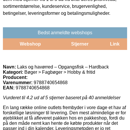
sortimentstørrelse, kundeservice, brugervenlighed,
betingelser, leveringsformer og betalingsmuligheder.
Bedst anmeldte webshops
Webshop
Stjerner
Link
Navn:
Laks og havørred – Opgangsfisk – Hardback
Kategori:
Bøger > Fagbøger > Hobby & fritid
Producent:
Varenummer:
9788740654868
EAN:
9788740654868
Vurderet til
4.2
ud af 5 stjerner baseret på
40
anmeldelser
En lang række online outlets frembyder i vore dage et hav af
forskellige løsninger til levering. Den mest almindelige er for
øjeblikket at få afleveret pakken hos en pakkeshop, fordi du
på den måde nemt kan hente de købte produkter når det
passer ind i din kalender. Leveringsmetoden er jo ret