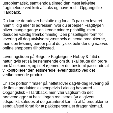
uproblematisk, samt endda tilmed den mest letkøbte
fragtmetode ved køb af Laks og havørred – Opgangsfisk –
Hardback.
Du kunne derudover beslutte dig for at få pakken leveret
hjem til dig eller til adressen hvor du arbejder. Fragttypen
bliver mange gange en kende mindre prisbillig, men
desuden vældig fremkommelig. Den prisbilligste form for
levering vil dog utvivlsomt være selv at hente produkterne,
men den løsning beroer på at du fysisk befinder dig nærved
online shoppens tilholdssted.
Leveringstiden på Bøger > Fagbøger > Hobby & fritid er
naturligvis ret så bestemmende om du skal bruge din ordre
om få sekunder, og i det øjemed er det bestemt passende at
vi kontrollerer den estimerede leveringsdato ved det
vedkommende produkt.
En stor portion firmaer på nettet lover dag-til-dag levering på
de fleste produkter, eksempelvis Laks og havørred –
Opgangsfisk – Hardback, men vær vagtsom da det
nødvendiggør at bestillingen realiseres før et givent
tidspunkt, således at de garanteret kan nå at få produkterne
sendt afsted forud for at pakkepersonalet drager hjemad.