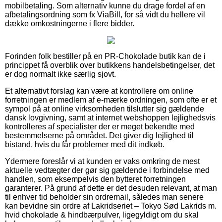
mobilbetaling. Som alternativ kunne du drage fordel af en
afbetalingsordning som fx ViaBill, for så vidt du hellere vil
dække omkostningerne i flere bidder.
Forinden folk bestiller på en PR-Chokolade butik kan de i
princippet få overblik over butikkens handelsbetingelser, det
er dog normalt ikke særlig sjovt.
Et alternativt forslag kan være at kontrollere om online
forretningen er medlem af e-mærke ordningen, som ofte er et
sympol på at online virksomheden tilslutter sig gældende
dansk lovgivning, samt at internet webshoppen lejlighedsvis
kontrolleres af specialister der er meget bekendte med
bestemmelserne på området. Det giver dig lejlighed til
bistand, hvis du får problemer med dit indkøb.
Ydermere foreslår vi at kunden er vaks omkring de mest
aktuelle vedtægter der gør sig gældende i forbindelse med
handlen, som eksempelvis den bytteret forretningen
garanterer. På grund af dette er det desuden relevant, at man
til enhver tid beholder sin ordremail, således man senere
kan bevidne sin ordre af Lakridseriet – Tokyo Sød Lakrids m.
hvid chokolade & hindbærpulver, ligegyldigt om du skal