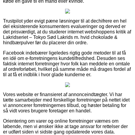
købe en gave til en mand eller kvinde.
Trustpilot yder evigt pæne løsninger til at dechifrere en hel
del eksisterende konsumenters evalueringer og derved er
det prisværdigt, at du studerer internet webshoppens kritik af
Lakridseriet – Tokyo Sød Lakrids m. hvid chokolade &
hindbærpulver før du placerer din ordre.
Facebook indebærer ligeledes rigtig gode metoder til at få
en idé om e-forretningens kundetilfredshed. Desuden ses
faktisk internet forretninger hvor folk kan meddele en omtale
af ordreforløbet, hvilket på samme måde må drages fordel af
til at få et indblik i hvor glade kunderne er.
Vores website er finansieret af annonceindtægter. Vi har
tætte samarbejder med forskellige forretninger på nettet idet
vi annoncerer forretningernes tilbud, og høster betaling for
så vidt vores brugere foretager en handel.
Orientering om varer og online forretninger værnes om
løbende, men vi ønsker ikke at tage ansvar for rettelser der
er udført siden vi sidste gang opdaterede vores data.