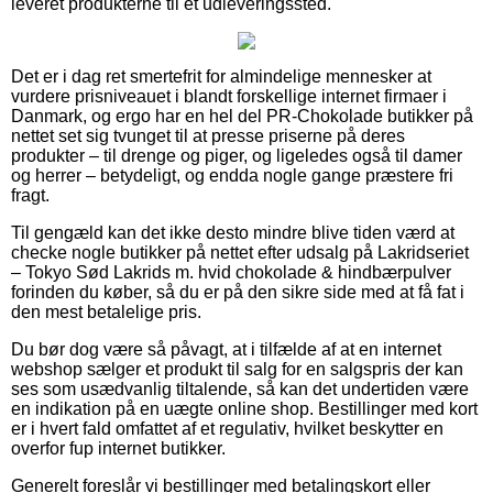
leveret produkterne til et udleveringssted.
Det er i dag ret smertefrit for almindelige mennesker at
vurdere prisniveauet i blandt forskellige internet firmaer i
Danmark, og ergo har en hel del PR-Chokolade butikker på
nettet set sig tvunget til at presse priserne på deres
produkter – til drenge og piger, og ligeledes også til damer
og herrer – betydeligt, og endda nogle gange præstere fri
fragt.
Til gengæld kan det ikke desto mindre blive tiden værd at
checke nogle butikker på nettet efter udsalg på Lakridseriet
– Tokyo Sød Lakrids m. hvid chokolade & hindbærpulver
forinden du køber, så du er på den sikre side med at få fat i
den mest betalelige pris.
Du bør dog være så påvagt, at i tilfælde af at en internet
webshop sælger et produkt til salg for en salgspris der kan
ses som usædvanlig tiltalende, så kan det undertiden være
en indikation på en uægte online shop. Bestillinger med kort
er i hvert fald omfattet af et regulativ, hvilket beskytter en
overfor fup internet butikker.
Generelt foreslår vi bestillinger med betalingskort eller