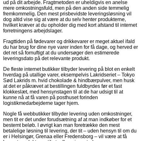
ud på dit arbejde. Fragtmetoden er uheldigvis en anelse
mere omkostningsfuld, men på den anden side temmelig
fremkommelig. Den mest prisbevidste leveringsløsning vil
dog altid vise sig at være at du selv henter produkterne,
hvilket kræver at du opholder dig med kort afstand til internet
forretningens arbejdslager.
Fragttiden på fødevarer og drikkevarer er meget aktuel ifald
du har brug for dine nye varer inden for få dage, og herved er
det ret så fornuftigt at du undersøger den estimerede
leveringsdato på det relevante produkt.
De fleste internet butikker tilbyder levering på blot en enkelt
hverdag på utallige varer, eksempelvis Lakridseriet – Tokyo
Sød Lakrids m. hvid chokolade & hindbærpulver, men husk
at det er påkrævet at bestillingen fuldbyrdes før et fast
klokkeslæt, med hensynstagen til at de har udsigt til at
kunne nå at få varen på posthuset forinden
logistikmedarbejderne tager hjem.
Nogle få webbutikker tilbyder levering uden omkostninger,
men tit er det under forudsætning af at man indkøber for et
bestemt beløb. I øvrigt kan man foretrække den mest
betalelige løsning til levering, der tit – uden hensyn til om du
er i Helsingør, Grenaa eller Fredensborg – vil være at få