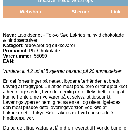
Bedst anmeldte webshops
Webshop
Stjerner
Link
Navn:
Lakridseriet – Tokyo Sød Lakrids m. hvid chokolade
& hindbærpulver
Kategori:
fødevarer og drikkevarer
Producent:
PR-Chokolade
Varenummer:
55080
EAN:
Vurderet til
4.2
ud af 5 stjerner baseret på
20
anmeldelser
En del forretninger på nettet tilbyder efterhånden et bredt
udvalg af fragttyper. En af de mest populære er for øjeblikket
afhentningssteder, hvor det nemlig er ret fleksibelt for dig at
kunne hente dine nye varer på et selvvalgt tidspunkt.
Leveringstypen er nemlig ret så enkel, og oftest ligeledes
den mest prisbevidste leveringsversion ved køb af
Lakridseriet – Tokyo Sød Lakrids m. hvid chokolade &
hindbærpulver.
Du burde tillige vælge at få ordren leveret til hvor du bor eller