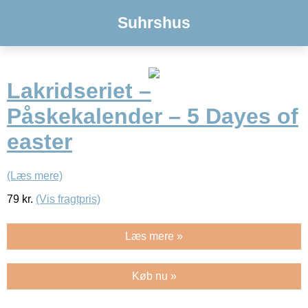
Suhrshus
Lakridseriet –
Påskekalender – 5 Dayes of
easter
(Læs mere)
79
kr.
(Vis fragtpris)
Læs mere »
Køb nu »