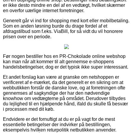
er ikke desto mindre en del af en vedtægt, hvilket skærmer
en overfor uærlige internet forretninger.
Generelt går vi ind for shopping med kort eller mobilbetaling.
Som en anden løsning burde du drage fordel af et
afdragstilbud som f.eks. ViaBill, for så vidt du vil honorere
prisen over en periode.
Før nogen bestiller hos en PR-Chokolade online webshop
kan man når alt kommer til alt gennemse e-shoppens
handelsbetingelser, dog er det typisk ikke super interessant.
Et andet forslag kan være at granske om netshoppen er
verificeret af e-mærket, da det generelt er en sikring om at
webbutikken forstår de danske love, og at forretningen ofte
gennemses af sagkyndige der har den nødvendige
knowhow om vedtægterne på området. Derudover tilbydes
du lejlighed til en hjælpende hånd, ifald du skulle få besvær
i processen med dit køb.
Endvidere er det fornuftigt at du er på vagt for de mest
essentielle betingelser der indvirker på bestillingen,
eksempelvis hvilken returpolitik netbutikken anvender.