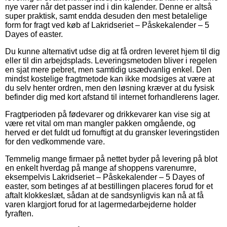
nye varer når det passer ind i din kalender. Denne er altså
super praktisk, samt endda desuden den mest betalelige
form for fragt ved køb af Lakridseriet – Påskekalender – 5
Dayes of easter.
Du kunne alternativt udse dig at få ordren leveret hjem til dig
eller til din arbejdsplads. Leveringsmetoden bliver i regelen
en sjat mere pebret, men samtidig usædvanlig enkel. Den
mindst kostelige fragtmetode kan ikke modsiges at være at
du selv henter ordren, men den løsning kræver at du fysisk
befinder dig med kort afstand til internet forhandlerens lager.
Fragtperioden på fødevarer og drikkevarer kan vise sig at
være ret vital om man mangler pakken omgående, og
herved er det fuldt ud fornuftigt at du gransker leveringstiden
for den vedkommende vare.
Temmelig mange firmaer på nettet byder på levering på blot
en enkelt hverdag på mange af shoppens varenumre,
eksempelvis Lakridseriet – Påskekalender – 5 Dayes of
easter, som betinges af at bestillingen placeres forud for et
aftalt klokkeslæt, sådan at de sandsynligvis kan nå at få
varen klargjort forud for at lagermedarbejderne holder
fyraften.