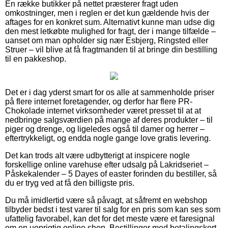
En række butikker på nettet præsterer fragt uden
omkostninger, men i reglen er det kun gældende hvis der
aftages for en konkret sum. Alternativt kunne man udse dig
den mest letkøbte mulighed for fragt, der i mange tilfælde –
uanset om man opholder sig nær Esbjerg, Ringsted eller
Struer – vil blive at få fragtmanden til at bringe din bestilling
til en pakkeshop.
Det er i dag yderst smart for os alle at sammenholde priser
på flere internet foretagender, og derfor har flere PR-
Chokolade internet virksomheder været presset til at at
nedbringe salgsværdien på mange af deres produkter – til
piger og drenge, og ligeledes også til damer og herrer –
eftertrykkeligt, og endda nogle gange love gratis levering.
Det kan trods alt være udbytterigt at inspicere nogle
forskellige online varehuse efter udsalg på Lakridseriet –
Påskekalender – 5 Dayes of easter forinden du bestiller, så
du er tryg ved at få den billigste pris.
Du må imidlertid være så påvagt, at såfremt en webshop
tilbyder bedst i test varer til salg for en pris som kan ses som
ufattelig favorabel, kan det for det meste være et faresignal
om en uoprigtig online shop. Bestillinger med betalingskort