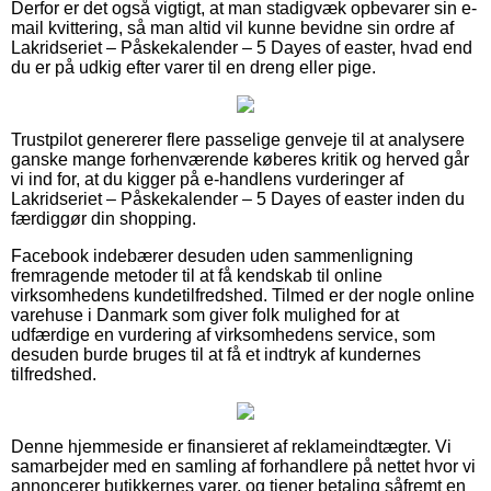
Derfor er det også vigtigt, at man stadigvæk opbevarer sin e-
mail kvittering, så man altid vil kunne bevidne sin ordre af
Lakridseriet – Påskekalender – 5 Dayes of easter, hvad end
du er på udkig efter varer til en dreng eller pige.
Trustpilot genererer flere passelige genveje til at analysere
ganske mange forhenværende køberes kritik og herved går
vi ind for, at du kigger på e-handlens vurderinger af
Lakridseriet – Påskekalender – 5 Dayes of easter inden du
færdiggør din shopping.
Facebook indebærer desuden uden sammenligning
fremragende metoder til at få kendskab til online
virksomhedens kundetilfredshed. Tilmed er der nogle online
varehuse i Danmark som giver folk mulighed for at
udfærdige en vurdering af virksomhedens service, som
desuden burde bruges til at få et indtryk af kundernes
tilfredshed.
Denne hjemmeside er finansieret af reklameindtægter. Vi
samarbejder med en samling af forhandlere på nettet hvor vi
annoncerer butikkernes varer, og tjener betaling såfremt en