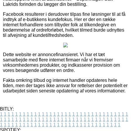
Lakrids forinden du lægger din bestilling.
Facebook resulterer i derudover tilpas fine løsninger til at få
indtryk af e-butikkens kundefokus. Her er der en række
internet forhandlere som tilbyder folk at tilkendegive en
bedømmelse af ordreforløbet, hvilket tilmed burde udnyttes
til afvejning af kundetilfredsheden.
Dette website er annoncefinansieret. Vi har et tæt
samarbejde med flere internet firmaer når vi fremviser
virksomhedernes produkter, og indkasserer provision om
vores besøgende udfører en ordre.
Fakta omkring tilbud og internet handler opdateres hele
tiden, men der tages ikke ansvar for rettelser der potentielt er
udarbejdet siden seneste opdatering af vores informationer.
BITLY:
1
1
1
1
1
1
1
1
1
1
1
1
1
1
1
1
1
1
1
1
1
1
1
1
1
1
1
1
1
1
1
1
1
1
1
1
1
1
1
1
1
1
1
1
1
1
1
1
1
1
1
1
1
1
1
1
1
1
1
1
1
1
1
1
1
1
1
1
1
1
1
1
1
1
1
1
1
1
1
1
1
1
1
1
1
1
1
1
1
1
1
1
1
1
1
1
1
1
1
1
SPOTIFY: