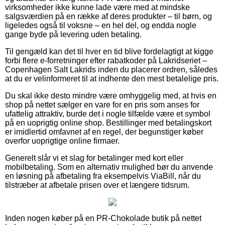
virksomheder ikke kunne lade være med at mindske
salgsværdien på en række af deres produkter – til børn, og
ligeledes også til voksne – en hel del, og endda nogle
gange byde på levering uden betaling.
Til gengæld kan det til hver en tid blive fordelagtigt at kigge
forbi flere e-forretninger efter rabatkoder på Lakridseriet –
Copenhagen Salt Lakrids inden du placerer ordren, således
at du er velinformeret til at indhente den mest betalelige pris.
Du skal ikke desto mindre være omhyggelig med, at hvis en
shop på nettet sælger en vare for en pris som anses for
ufattelig attraktiv, burde det i nogle tilfælde være et symbol
på en uoprigtig online shop. Bestillinger med betalingskort
er imidlertid omfavnet af en regel, der begunstiger køber
overfor uoprigtige online firmaer.
Generelt slår vi et slag for betalinger med kort eller
mobilbetaling. Som en alternativ mulighed bør du anvende
en løsning på afbetaling fra eksempelvis ViaBill, når du
tilstræber at afbetale prisen over et længere tidsrum.
Inden nogen køber på en PR-Chokolade butik på nettet