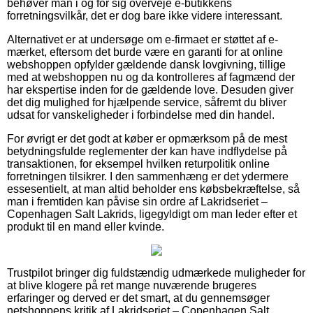
behøver man i og for sig overveje e-butikkens
forretningsvilkår, det er dog bare ikke videre interessant.
Alternativet er at undersøge om e-firmaet er støttet af e-
mærket, eftersom det burde være en garanti for at online
webshoppen opfylder gældende dansk lovgivning, tillige
med at webshoppen nu og da kontrolleres af fagmænd der
har ekspertise inden for de gældende love. Desuden giver
det dig mulighed for hjælpende service, såfremt du bliver
udsat for vanskeligheder i forbindelse med din handel.
For øvrigt er det godt at køber er opmærksom på de mest
betydningsfulde reglementer der kan have indflydelse på
transaktionen, for eksempel hvilken returpolitik online
forretningen tilsikrer. I den sammenhæng er det ydermere
essesentielt, at man altid beholder ens købsbekræftelse, så
man i fremtiden kan påvise sin ordre af Lakridseriet –
Copenhagen Salt Lakrids, ligegyldigt om man leder efter et
produkt til en mand eller kvinde.
Trustpilot bringer dig fuldstændig udmærkede muligheder for
at blive klogere på ret mange nuværende brugeres
erfaringer og derved er det smart, at du gennemsøger
netshoppens kritik af Lakridseriet – Copenhagen Salt