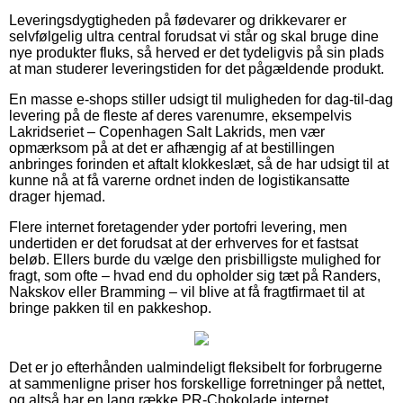
Leveringsdygtigheden på fødevarer og drikkevarer er
selvfølgelig ultra central forudsat vi står og skal bruge dine
nye produkter fluks, så herved er det tydeligvis på sin plads
at man studerer leveringstiden for det pågældende produkt.
En masse e-shops stiller udsigt til muligheden for dag-til-dag
levering på de fleste af deres varenumre, eksempelvis
Lakridseriet – Copenhagen Salt Lakrids, men vær
opmærksom på at det er afhængig af at bestillingen
anbringes forinden et aftalt klokkeslæt, så de har udsigt til at
kunne nå at få varerne ordnet inden de logistikansatte
drager hjemad.
Flere internet foretagender yder portofri levering, men
undertiden er det forudsat at der erhverves for et fastsat
beløb. Ellers burde du vælge den prisbilligste mulighed for
fragt, som ofte – hvad end du opholder sig tæt på Randers,
Nakskov eller Bramming – vil blive at få fragtfirmaet til at
bringe pakken til en pakkeshop.
Det er jo efterhånden ualmindeligt fleksibelt for forbrugerne
at sammenligne priser hos forskellige forretninger på nettet,
og altså har en lang række PR-Chokolade internet