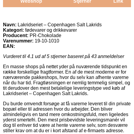
Webshop
Stjerner
Link
Navn:
Lakridseriet – Copenhagen Salt Lakrids
Kategori:
fødevarer og drikkevarer
Producent:
PR-Chokolade
Varenummer:
19-10-1010
EAN:
Vurderet til
4.1
ud af 5 stjerner baseret på
43
anmeldelser
En masse shops på nettet yder på nuværende tidspunkt en
række forskellige fragtformer. En af de mest moderne er for
nærværende pakkeshops, hvor du selv kan afhente varerne
når du har tid. Fragtløsningen er nemlig temmelig simpel, og
tit derudover den mest betalelige leveringstype ved køb af
Lakridseriet – Copenhagen Salt Lakrids.
Du burde omvendt forsøge at få varerne leveret til din private
bopæl eller til adressen hvor du arbejder. Den bliver
almindeligvis en tand mere omkostningsfuld, men ligeledes
yderst smertefri. Den mest prisbevidste leveringsmanér vil
dog til enhver tid være at hente varerne selv, som desværre
stiller krav om at du er i kort afstand af e-firmaets adresse.