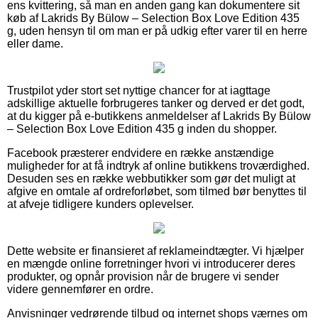
ens kvittering, så man en anden gang kan dokumentere sit
køb af Lakrids By Bülow – Selection Box Love Edition 435
g, uden hensyn til om man er på udkig efter varer til en herre
eller dame.
Trustpilot yder stort set nyttige chancer for at iagttage
adskillige aktuelle forbrugeres tanker og derved er det godt,
at du kigger på e-butikkens anmeldelser af Lakrids By Bülow
– Selection Box Love Edition 435 g inden du shopper.
Facebook præsterer endvidere en række anstændige
muligheder for at få indtryk af online butikkens troværdighed.
Desuden ses en række webbutikker som gør det muligt at
afgive en omtale af ordreforløbet, som tilmed bør benyttes til
at afveje tidligere kunders oplevelser.
Dette website er finansieret af reklameindtægter. Vi hjælper
en mængde online forretninger hvori vi introducerer deres
produkter, og opnår provision når de brugere vi sender
videre gennemfører en ordre.
Anvisninger vedrørende tilbud og internet shops værnes om