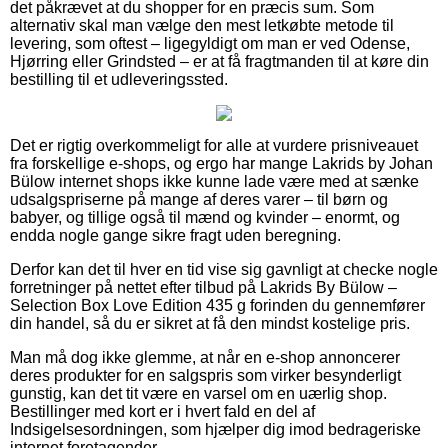
det påkrævet at du shopper for en præcis sum. Som
alternativ skal man vælge den mest letkøbte metode til
levering, som oftest – ligegyldigt om man er ved Odense,
Hjørring eller Grindsted – er at få fragtmanden til at køre din
bestilling til et udleveringssted.
Det er rigtig overkommeligt for alle at vurdere prisniveauet
fra forskellige e-shops, og ergo har mange Lakrids by Johan
Bülow internet shops ikke kunne lade være med at sænke
udsalgspriserne på mange af deres varer – til børn og
babyer, og tillige også til mænd og kvinder – enormt, og
endda nogle gange sikre fragt uden beregning.
Derfor kan det til hver en tid vise sig gavnligt at checke nogle
forretninger på nettet efter tilbud på Lakrids By Bülow –
Selection Box Love Edition 435 g forinden du gennemfører
din handel, så du er sikret at få den mindst kostelige pris.
Man må dog ikke glemme, at når en e-shop annoncerer
deres produkter for en salgspris som virker besynderligt
gunstig, kan det tit være en varsel om en uærlig shop.
Bestillinger med kort er i hvert fald en del af
Indsigelsesordningen, som hjælper dig imod bedrageriske
internet foretagender.