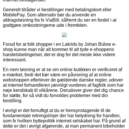
Generelt tilråder vi bestillinger med betalingskort eller
MobilePay. Som alternativ bør du anvende en
afdragsløsning fra fx ViaBill, såfremt du ser en fordel i at
godtgøre omkostningerne ude i fremtiden.
Forud for at folk shopper i en Lakrids by Johan Bülow e-
shop kunne man når alt kommer til alt tyde e-shoppens
handelsbetingelser, det er dog for det meste ikke videre
interessant.
En nem løsning er at se om online butikken er verificeret af
e-mærket, fordi det bør være en påvisning af at online
webshoppen efterlever de gældende danske regler, udover
at internet forhandleren jævnligt vurderes af fagfolk som har
nøje kendskab til vilkårene. Derudover giver det dig chance
for støtte, for så vidt du forvoldes problemer med din
bestilling.
I øvrigt er det fornuftigt at du er hensynstagende til de
fundamentale retningslinjer der har betydning for handlen,
som fx hvilken byttepolitik internet selskabet har. På grund af
dette er det i øvrigt afgørende, at man permanent bibeholder