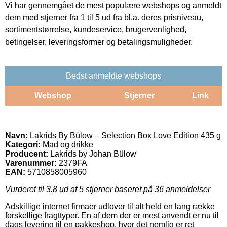
Vi har gennemgået de mest populære webshops og anmeldt
dem med stjerner fra 1 til 5 ud fra bl.a. deres prisniveau,
sortimentstørrelse, kundeservice, brugervenlighed,
betingelser, leveringsformer og betalingsmuligheder.
Bedst anmeldte webshops
Webshop
Stjerner
Link
Navn:
Lakrids By Bülow – Selection Box Love Edition 435 g
Kategori:
Mad og drikke
Producent:
Lakrids by Johan Bülow
Varenummer:
2379FA
EAN:
5710858005960
Vurderet til
3.8
ud af 5 stjerner baseret på
36
anmeldelser
Adskillige internet firmaer udlover til alt held en lang række
forskellige fragttyper. En af dem der er mest anvendt er nu til
dags levering til en pakkeshop, hvor det nemlig er ret