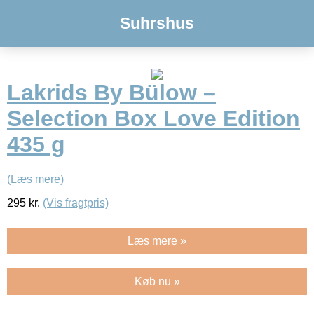
Suhrshus
Lakrids By Bülow –
Selection Box Love Edition
435 g
(Læs mere)
295
kr.
(Vis fragtpris)
Læs mere »
Køb nu »