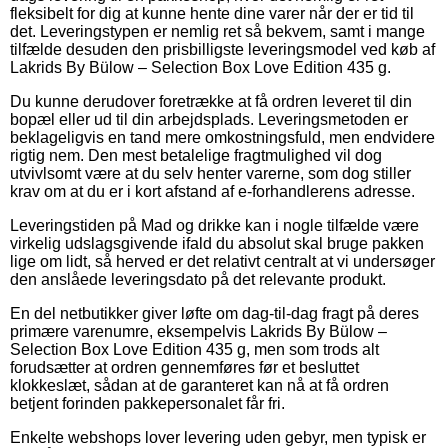
fleksibelt for dig at kunne hente dine varer når der er tid til
det. Leveringstypen er nemlig ret så bekvem, samt i mange
tilfælde desuden den prisbilligste leveringsmodel ved køb af
Lakrids By Bülow – Selection Box Love Edition 435 g.
Du kunne derudover foretrække at få ordren leveret til din
bopæl eller ud til din arbejdsplads. Leveringsmetoden er
beklageligvis en tand mere omkostningsfuld, men endvidere
rigtig nem. Den mest betalelige fragtmulighed vil dog
utvivlsomt være at du selv henter varerne, som dog stiller
krav om at du er i kort afstand af e-forhandlerens adresse.
Leveringstiden på Mad og drikke kan i nogle tilfælde være
virkelig udslagsgivende ifald du absolut skal bruge pakken
lige om lidt, så herved er det relativt centralt at vi undersøger
den anslåede leveringsdato på det relevante produkt.
En del netbutikker giver løfte om dag-til-dag fragt på deres
primære varenumre, eksempelvis Lakrids By Bülow –
Selection Box Love Edition 435 g, men som trods alt
forudsætter at ordren gennemføres før et besluttet
klokkeslæt, sådan at de garanteret kan nå at få ordren
betjent forinden pakkepersonalet får fri.
Enkelte webshops lover levering uden gebyr, men typisk er