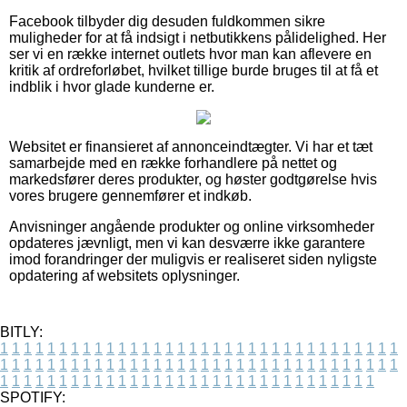
Facebook tilbyder dig desuden fuldkommen sikre
muligheder for at få indsigt i netbutikkens pålidelighed. Her
ser vi en række internet outlets hvor man kan aflevere en
kritik af ordreforløbet, hvilket tillige burde bruges til at få et
indblik i hvor glade kunderne er.
Websitet er finansieret af annonceindtægter. Vi har et tæt
samarbejde med en række forhandlere på nettet og
markedsfører deres produkter, og høster godtgørelse hvis
vores brugere gennemfører et indkøb.
Anvisninger angående produkter og online virksomheder
opdateres jævnligt, men vi kan desværre ikke garantere
imod forandringer der muligvis er realiseret siden nyligste
opdatering af websitets oplysninger.
BITLY:
1
1
1
1
1
1
1
1
1
1
1
1
1
1
1
1
1
1
1
1
1
1
1
1
1
1
1
1
1
1
1
1
1
1
1
1
1
1
1
1
1
1
1
1
1
1
1
1
1
1
1
1
1
1
1
1
1
1
1
1
1
1
1
1
1
1
1
1
1
1
1
1
1
1
1
1
1
1
1
1
1
1
1
1
1
1
1
1
1
1
1
1
1
1
1
1
1
1
1
1
SPOTIFY: