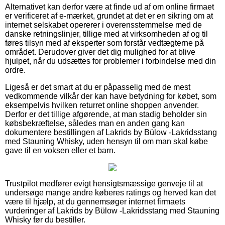
Alternativet kan derfor være at finde ud af om online firmaet
er verificeret af e-mærket, grundet at det er en sikring om at
internet selskabet opererer i overensstemmelse med de
danske retningslinjer, tillige med at virksomheden af og til
føres tilsyn med af eksperter som forstår vedtægterne på
området. Derudover giver det dig mulighed for at blive
hjulpet, når du udsættes for problemer i forbindelse med din
ordre.
Ligeså er det smart at du er påpasselig med de mest
vedkommende vilkår der kan have betydning for købet, som
eksempelvis hvilken returret online shoppen anvender.
Derfor er det tillige afgørende, at man stadig beholder sin
købsbekræftelse, således man en anden gang kan
dokumentere bestillingen af Lakrids by Bülow -Lakridsstang
med Stauning Whisky, uden hensyn til om man skal købe
gave til en voksen eller et barn.
Trustpilot medfører evigt hensigtsmæssige genveje til at
undersøge mange andre køberes ratings og herved kan det
være til hjælp, at du gennemsøger internet firmaets
vurderinger af Lakrids by Bülow -Lakridsstang med Stauning
Whisky før du bestiller.