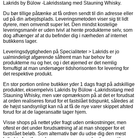
Lakrids by Bülow -Lakridsstang med Stauning Whisky.
Du bør tillige påtænke at få ordren sendt til din adresse eller
ud på din arbejdsplads. Leveringsmetoden viser sig tit lidt
dyrere, men omvendt super let. Den mindst kostelige
leveringsmanér er uden tvivl at hente produkterne selv, som
dog afhænger af at du befinder dig i nærheden af internet
butikkens lager.
Leveringsdygtigheden på Specialiteter > Lakrids er jo
ualmindeligt afgørende såfremt man har behov for
produkterne nu og her, og i det øjemed er det nemlig
fornuftigt at man undersøger tidshorisonten for levering for
det respektive produkt.
En stor portion online butikker yder 1 dags fragt på adskillige
produkter, eksempelvis Lakrids by Bülow -Lakridsstang med
Stauning Whisky, men vær opmærksom på at det er forudsat
at orden realiseres forud for et fastslået tidspunkt, således at
de højst sandsynligt kan nå at få de nye varer skippet afsted
forud for at de lageransatte tager hjem.
Visse shops på nettet yder fragt uden omkostninger, men
oftest er det under forudsætning af at man shopper for et
fastslået beløb. Som alternativ bør du udse dig den mest