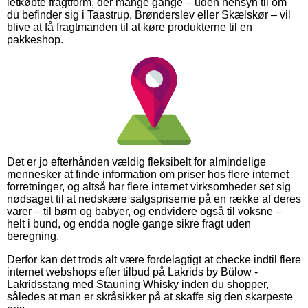
letkøbte fragtform, der mange gange – uden hensyn til om
du befinder sig i Taastrup, Brønderslev eller Skælskør – vil
blive at få fragtmanden til at køre produkterne til en
pakkeshop.
Det er jo efterhånden vældig fleksibelt for almindelige
mennesker at finde information om priser hos flere internet
forretninger, og altså har flere internet virksomheder set sig
nødsaget til at nedskære salgspriserne på en række af deres
varer – til børn og babyer, og endvidere også til voksne –
helt i bund, og endda nogle gange sikre fragt uden
beregning.
Derfor kan det trods alt være fordelagtigt at checke indtil flere
internet webshops efter tilbud på Lakrids by Bülow -
Lakridsstang med Stauning Whisky inden du shopper,
således at man er skråsikker på at skaffe sig den skarpeste