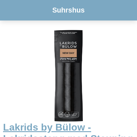
Suhrshus
Lakrids by Bülow -