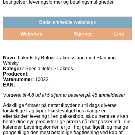
betingelser, leveringsformer og betalingsmuligheder.
Bedst anmeldte webshops
Webshop
Stjerner
Link
Navn:
Lakrids by Bülow -Lakridsstang med Stauning
Whisky
Kategori:
Specialiteter > Lakrids
Producent:
Varenummer:
10022
EAN:
Vurderet til
4.8
ud af 5 stjerner baseret på
45
anmeldelser
Adskillige firmaer på nettet tilbyder nu til dags diverse
forskellige fragttyper. Førstevalget hos mange er
efterhånden levering til en pakkeshop, så du nemt selv kan
hente dine nye produkter lige præcis når det passer ind i din
kalender. Leveringsformen er jo i høj grad ligetil, og mange
gange tillige den mest betalelige fragtløsning ved køb af