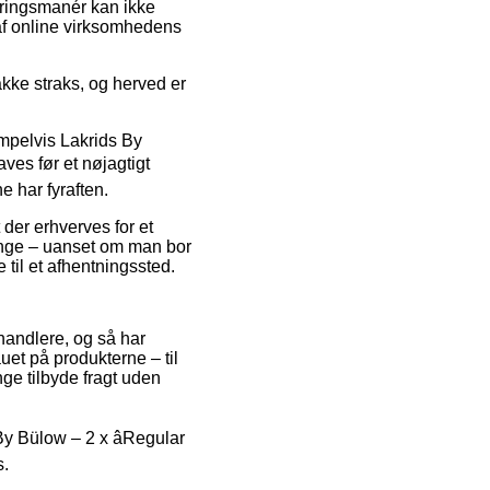
veringsmanér kan ikke
 af online virksomhedens
akke straks, og herved er
empelvis Lakrids By
ves før et nøjagtigt
e har fyraften.
 der erhverves for et
gange – uanset om man bor
e til et afhentningssted.
orhandlere, og så har
et på produkterne – til
ge tilbyde fragt uden
y Bülow – 2 x âRegular
s.