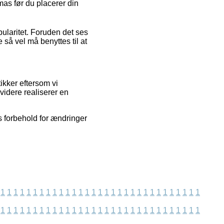
tmas før du placerer din
pularitet. Foruden det ses
så vel må benyttes til at
kker eftersom vi
videre realiserer en
 forbehold for ændringer
1
1
1
1
1
1
1
1
1
1
1
1
1
1
1
1
1
1
1
1
1
1
1
1
1
1
1
1
1
1
1
1
1
1
1
1
1
1
1
1
1
1
1
1
1
1
1
1
1
1
1
1
1
1
1
1
1
1
1
1
1
1