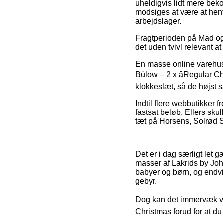
uheldigvis lidt mere beko
modsiges at være at hent
arbejdslager.
Fragtperioden på Mad og d
det uden tvivl relevant at
En masse online varehuse
Bülow – 2 x âRegular Ch
klokkeslæt, så de højst s
Indtil flere webbutikker 
fastsat beløb. Ellers sk
tæt på Horsens, Solrød Str
Det er i dag særligt let g
masser af Lakrids by Joh
babyer og børn, og endvi
gebyr.
Dog kan det immervæk vær
Christmas forud for at du 