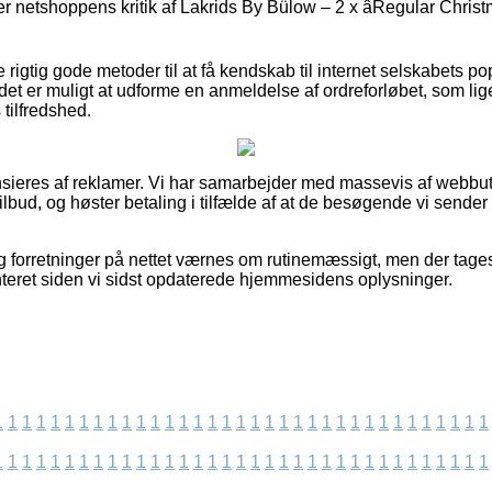
iger netshoppens kritik af Lakrids By Bülow – 2 x âRegular Chris
igtig gode metoder til at få kendskab til internet selskabets po
t er muligt at udforme en anmeldelse af ordreforløbet, som lige 
 tilfredshed.
ieres af reklamer. Vi har samarbejder med massevis af webbuti
lbud, og høster betaling i tilfælde af at de besøgende vi sender 
 forretninger på nettet værnes om rutinemæssigt, men der tages
teret siden vi sidst opdaterede hjemmesidens oplysninger.
1
1
1
1
1
1
1
1
1
1
1
1
1
1
1
1
1
1
1
1
1
1
1
1
1
1
1
1
1
1
1
1
1
1
1
1
1
1
1
1
1
1
1
1
1
1
1
1
1
1
1
1
1
1
1
1
1
1
1
1
1
1
1
1
1
1
1
1
1
1