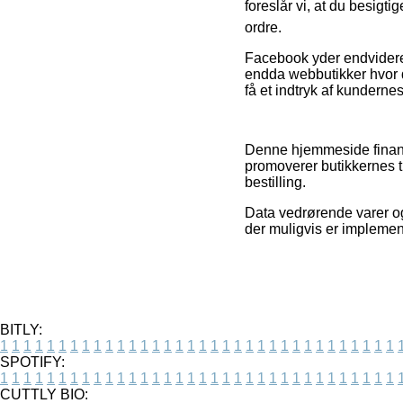
foreslår vi, at du besigt
ordre.
Facebook yder endvidere r
endda webbutikker hvor de
få et indtryk af kundernes
Denne hjemmeside finans
promoverer butikkernes ti
bestilling.
Data vedrørende varer og
der muligvis er implemen
BITLY:
1
1
1
1
1
1
1
1
1
1
1
1
1
1
1
1
1
1
1
1
1
1
1
1
1
1
1
1
1
1
1
1
1
1
SPOTIFY:
1
1
1
1
1
1
1
1
1
1
1
1
1
1
1
1
1
1
1
1
1
1
1
1
1
1
1
1
1
1
1
1
1
1
CUTTLY BIO: