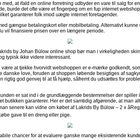
d, at ifald en online forretning udbyder en vare til salg for e
de, burde det ofte være et fingerpeg om en fup internet webshop.
ilket garanterer folk imod uægte internet foretagender.
 med gængse betalingskort eller mobilbetaling. Alternativt kunne
at du vil finansiere prisen over en længere periode.
Lakrids by Johan Bülow online shop bør man i virkeligheden s
dog typisk ikke videre interessant.
or være at tjekke hvorvidt webshoppen er e-mærke godkendt, so
 de danske love, foruden at shoppen løbende besigtiges af sagky
n rigtig god genvej til at få hjælp, såfremt du udsættes for probl
kunden er sat ind i de grundlæggende bestemmelser der spiller 
ret butikken garanterer. Her er det samtidig afgørende, at man alt
 man senere kan vidne om købet af Lakrids By Bülow – 2 x âReg
øbe gave til en dreng eller pige.
le habile chancer for at evaluere ganske mange eksisterende ku