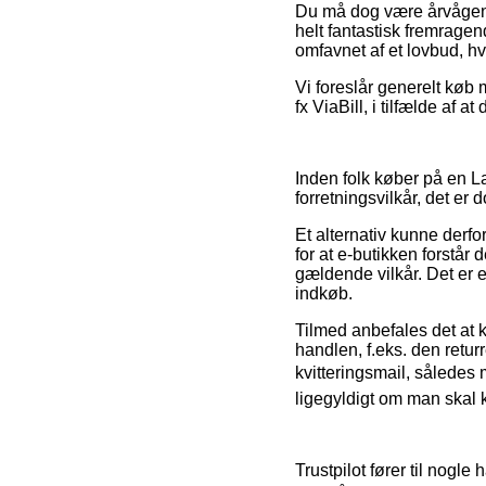
Du må dog være årvågen me
helt fantastisk fremragen
omfavnet af et lovbud, hv
Vi foreslår generelt køb
fx ViaBill, i tilfælde af 
Inden folk køber på en 
forretningsvilkår, det er 
Et alternativ kunne derf
for at e-butikken forstår
gældende vilkår. Det er e
indkøb.
Tilmed anbefales det at 
handlen, f.eks. den retur
kvitteringsmail, således
ligegyldigt om man skal k
Trustpilot fører til nog