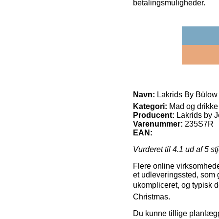
betalingsmuligheder.
Navn:
Lakrids By Bülow –
Kategori:
Mad og drikke
Producent:
Lakrids by 
Varenummer:
235S7R
EAN:
Vurderet til
4.1
ud af 5 st
Flere online virksomheder
et udleveringssted, som g
ukompliceret, og typisk 
Christmas.
Du kunne tillige planlægge