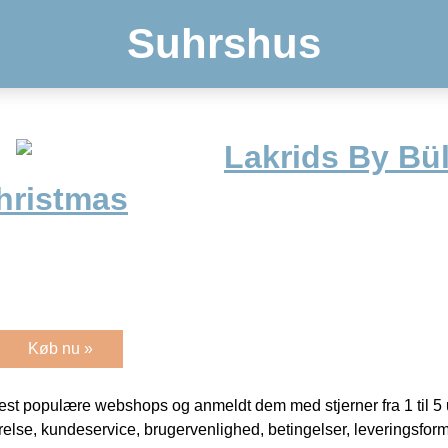
Suhrshus
Lakrids By Bül
Christmas
Køb nu »
t populære webshops og anmeldt dem med stjerner fra 1 til 5 ud
rrelse, kundeservice, brugervenlighed, betingelser, leveringsfor