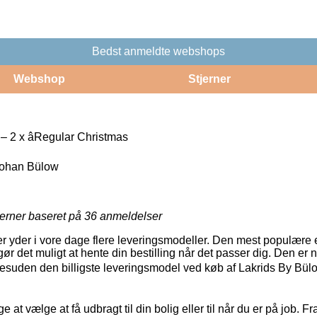
Bedst anmeldte webshops
Webshop
Stjerner
 2 x âRegular Christmas
Johan Bülow
jerner baseret på
36
anmeldelser
 yder i vore dage flere leveringsmodeller. Den mest populære er l
ør det muligt at hente din bestilling når det passer dig. Den er
desuden den billigste leveringsmodel ved køb af Lakrids By Bülo
 at vælge at få udbragt til din bolig eller til når du er på job. 