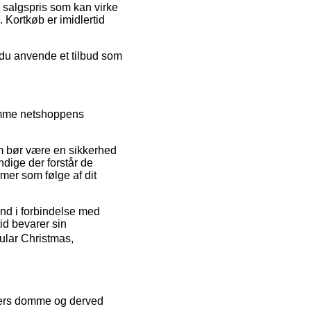
n salgspris som kan virke
 Kortkøb er imidlertid
 du anvende et tilbud som
kimme netshoppens
m bør være en sikkerhed
ndige der forstår de
emer som følge af dit
ind i forbindelse med
id bevarer sin
ular Christmas,
nders domme og derved