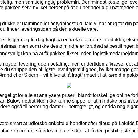
stelig, men samtidig rigtig problemfri. Den mindst kostelige le
e pakken selv, hvilket beroer på at du befinder dig i nærheden
rikke er ualmindeligt betydningsfuld ifald vi har brug for din p
 du finder leveringstiden på den aktuelle vare.
 tilsiger dag-til-dag fragt på en række af deres produkter, eks
ristmas, men som ikke desto mindre er forudsat at bestillingen la
andsynligt kan nå at få pakken fikset inden logistikmedarbejdern
frembyder levering uden betaling, men undertiden afkræver det at
ulle du snuppe den billigste leveringsmulighed, hvilket mange 
and eller Skjern – vil blive at få fragtfirmaet til at køre din pakk
ængeligt for alle at analysere priser i blandt forskellige online f
an Bülow netbutikker ikke kunne slippe for at mindske prisniveau
dere også til herrer og damer – betragteligt, og endda nogle gan
e smart at udforske enkelte e-handler efter tilbud på Lakrids B
placerer ordren, således at du er sikret at få den prisbilligste pri