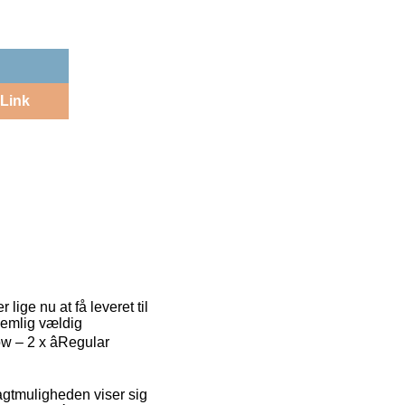
Link
ige nu at få leveret til
 nemlig vældig
w – 2 x âRegular
Fragtmuligheden viser sig