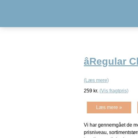
âRegular 
(Læs mere)
259
kr.
(Vis fragtpris)
Læs mere »
Vi har gennemgået de mes
prisniveau, sortimentstø