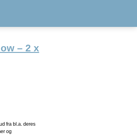
ow – 2 x
 fra bl.a. deres
mer og