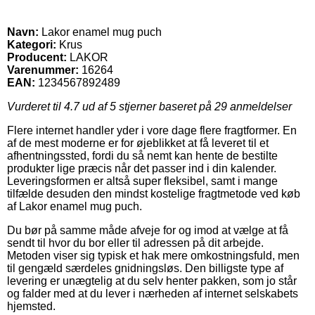
Navn:
Lakor enamel mug puch
Kategori:
Krus
Producent:
LAKOR
Varenummer:
16264
EAN:
1234567892489
Vurderet til
4.7
ud af 5 stjerner baseret på
29
anmeldelser
Flere internet handler yder i vore dage flere fragtformer. En
af de mest moderne er for øjeblikket at få leveret til et
afhentningssted, fordi du så nemt kan hente de bestilte
produkter lige præcis når det passer ind i din kalender.
Leveringsformen er altså super fleksibel, samt i mange
tilfælde desuden den mindst kostelige fragtmetode ved køb
af Lakor enamel mug puch.
Du bør på samme måde afveje for og imod at vælge at få
sendt til hvor du bor eller til adressen på dit arbejde.
Metoden viser sig typisk et hak mere omkostningsfuld, men
til gengæld særdeles gnidningsløs. Den billigste type af
levering er unægtelig at du selv henter pakken, som jo står
og falder med at du lever i nærheden af internet selskabets
hjemsted.