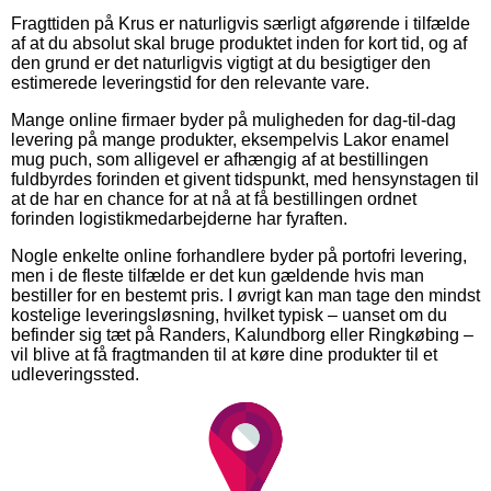
Fragttiden på Krus er naturligvis særligt afgørende i tilfælde
af at du absolut skal bruge produktet inden for kort tid, og af
den grund er det naturligvis vigtigt at du besigtiger den
estimerede leveringstid for den relevante vare.
Mange online firmaer byder på muligheden for dag-til-dag
levering på mange produkter, eksempelvis Lakor enamel
mug puch, som alligevel er afhængig af at bestillingen
fuldbyrdes forinden et givent tidspunkt, med hensynstagen til
at de har en chance for at nå at få bestillingen ordnet
forinden logistikmedarbejderne har fyraften.
Nogle enkelte online forhandlere byder på portofri levering,
men i de fleste tilfælde er det kun gældende hvis man
bestiller for en bestemt pris. I øvrigt kan man tage den mindst
kostelige leveringsløsning, hvilket typisk – uanset om du
befinder sig tæt på Randers, Kalundborg eller Ringkøbing –
vil blive at få fragtmanden til at køre dine produkter til et
udleveringssted.