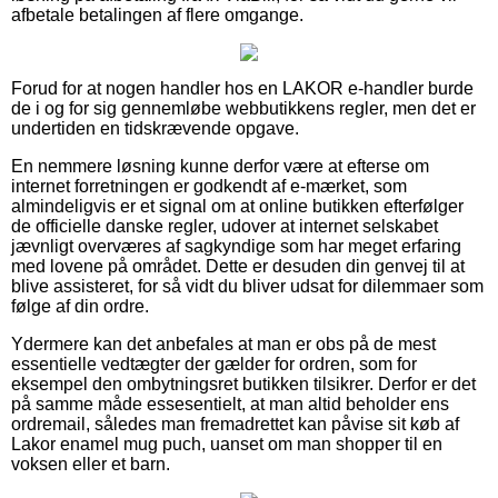
afbetale betalingen af flere omgange.
Forud for at nogen handler hos en LAKOR e-handler burde
de i og for sig gennemløbe webbutikkens regler, men det er
undertiden en tidskrævende opgave.
En nemmere løsning kunne derfor være at efterse om
internet forretningen er godkendt af e-mærket, som
almindeligvis er et signal om at online butikken efterfølger
de officielle danske regler, udover at internet selskabet
jævnligt overværes af sagkyndige som har meget erfaring
med lovene på området. Dette er desuden din genvej til at
blive assisteret, for så vidt du bliver udsat for dilemmaer som
følge af din ordre.
Ydermere kan det anbefales at man er obs på de mest
essentielle vedtægter der gælder for ordren, som for
eksempel den ombytningsret butikken tilsikrer. Derfor er det
på samme måde essesentielt, at man altid beholder ens
ordremail, således man fremadrettet kan påvise sit køb af
Lakor enamel mug puch, uanset om man shopper til en
voksen eller et barn.