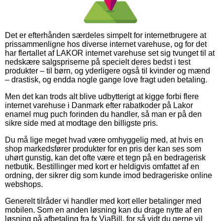
Det er efterhånden særdeles simpelt for internetbrugere at
prissammenligne hos diverse internet varehuse, og for det
har flertallet af LAKOR internet varehuse set sig tvunget til at
nedskære salgspriserne på specielt deres bedst i test
produkter – til børn, og yderligere også til kvinder og mænd
– drastisk, og endda nogle gange love fragt uden betaling.
Men det kan trods alt blive udbytterigt at kigge forbi flere
internet varehuse i Danmark efter rabatkoder på Lakor
enamel mug puch forinden du handler, så man er på den
sikre side med at modtage den billigste pris.
Du må lige meget hvad være omhyggelig med, at hvis en
shop markedsfører produkter for en pris der kan ses som
uhørt gunstig, kan det ofte være et tegn på en bedragerisk
netbutik. Bestillinger med kort er heldigvis omfattet af en
ordning, der sikrer dig som kunde imod bedrageriske online
webshops.
Generelt tilråder vi handler med kort eller betalinger med
mobilen. Som en anden løsning kan du drage nytte af en
løsning på afbetaling fra fx ViaBill, for så vidt du gerne vil