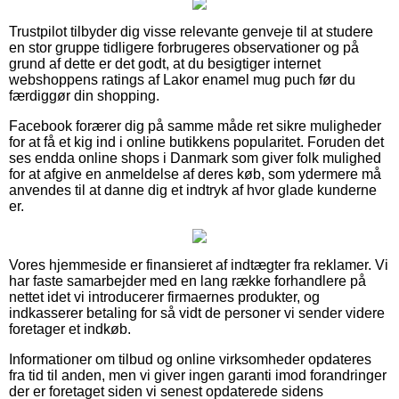
Trustpilot tilbyder dig visse relevante genveje til at studere
en stor gruppe tidligere forbrugeres observationer og på
grund af dette er det godt, at du besigtiger internet
webshoppens ratings af Lakor enamel mug puch før du
færdiggør din shopping.
Facebook forærer dig på samme måde ret sikre muligheder
for at få et kig ind i online butikkens popularitet. Foruden det
ses endda online shops i Danmark som giver folk mulighed
for at afgive en anmeldelse af deres køb, som ydermere må
anvendes til at danne dig et indtryk af hvor glade kunderne
er.
Vores hjemmeside er finansieret af indtægter fra reklamer. Vi
har faste samarbejder med en lang række forhandlere på
nettet idet vi introducerer firmaernes produkter, og
indkasserer betaling for så vidt de personer vi sender videre
foretager et indkøb.
Informationer om tilbud og online virksomheder opdateres
fra tid til anden, men vi giver ingen garanti imod forandringer
der er foretaget siden vi senest opdaterede sidens