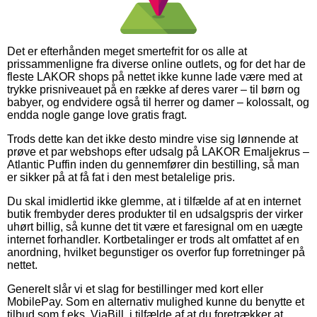
Det er efterhånden meget smertefrit for os alle at
prissammenligne fra diverse online outlets, og for det har de
fleste LAKOR shops på nettet ikke kunne lade være med at
trykke prisniveauet på en række af deres varer – til børn og
babyer, og endvidere også til herrer og damer – kolossalt, og
endda nogle gange love gratis fragt.
Trods dette kan det ikke desto mindre vise sig lønnende at
prøve et par webshops efter udsalg på LAKOR Emaljekrus –
Atlantic Puffin inden du gennemfører din bestilling, så man
er sikker på at få fat i den mest betalelige pris.
Du skal imidlertid ikke glemme, at i tilfælde af at en internet
butik frembyder deres produkter til en udsalgspris der virker
uhørt billig, så kunne det tit være et faresignal om en uægte
internet forhandler. Kortbetalinger er trods alt omfattet af en
anordning, hvilket begunstiger os overfor fup forretninger på
nettet.
Generelt slår vi et slag for bestillinger med kort eller
MobilePay. Som en alternativ mulighed kunne du benytte et
tilbud som f.eks. ViaBill, i tilfælde af at du foretrækker at