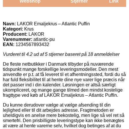
Webshop
Stjerner
Link
Navn:
LAKOR Emaljekrus – Atlantic Puffin
Kategori:
Krus
Producent:
LAKOR
Varenummer:
atlantic-pu
EAN:
1234567893432
Vurderet til
4.2
ud af 5 stjerner baseret på
18
anmeldelser
De fleste netbutikker i Danmark tilbyder på nuværende
tidspunkt mange forskellige leveringsmodeller. Den mest
anvendte er p.t. at få leveret til et afhentningssted, fordi du så
har fuld fleksibilitet til at hente dine nye varer lige præcis når
det passer ind i din kalender. Løsningen er altså særligt
ukompliceret, og mange gange tilmed den mindst kostelige
fragttype ved køb af LAKOR Emaljekrus – Atlantic Puffin.
Du kunne derudover vælge at vælge afsending til din
lejlighed eller til dit arbejdes adresse. Fragtmetoden er
uheldigvis en anelse mere bekostelig, men lige så vel ret så
smertefri. Den prisbilligste leveringstype kan ikke benægtes
at være at hente varerne selv, hvilket dog betinges af at du