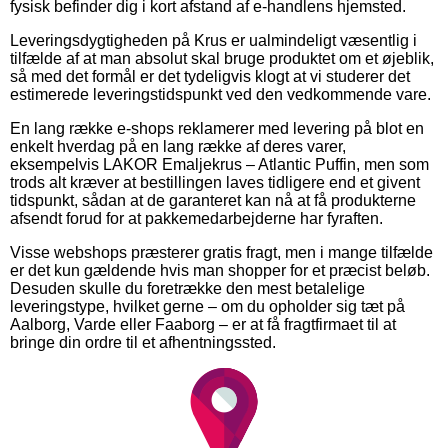
fysisk befinder dig i kort afstand af e-handlens hjemsted.
Leveringsdygtigheden på Krus er ualmindeligt væsentlig i
tilfælde af at man absolut skal bruge produktet om et øjeblik,
så med det formål er det tydeligvis klogt at vi studerer det
estimerede leveringstidspunkt ved den vedkommende vare.
En lang række e-shops reklamerer med levering på blot en
enkelt hverdag på en lang række af deres varer,
eksempelvis LAKOR Emaljekrus – Atlantic Puffin, men som
trods alt kræver at bestillingen laves tidligere end et givent
tidspunkt, sådan at de garanteret kan nå at få produkterne
afsendt forud for at pakkemedarbejderne har fyraften.
Visse webshops præsterer gratis fragt, men i mange tilfælde
er det kun gældende hvis man shopper for et præcist beløb.
Desuden skulle du foretrække den mest betalelige
leveringstype, hvilket gerne – om du opholder sig tæt på
Aalborg, Varde eller Faaborg – er at få fragtfirmaet til at
bringe din ordre til et afhentningssted.