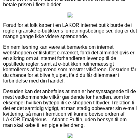
betale prisen i flere bidder.
Forud for at folk køber i en LAKOR internet butik burde de i
reglen granske e-butikkens forretningsbetingelser, dog er det
mange gange ikke videre spændende.
En nem løsning kan være at bemærke om internet
webshoppen er tilsluttet e-mærket, fordi det almindeligvis er
en sikring om at internet forhandleren lever op til de
opstillede regler, samt at e-butikken rutinemæssigt
kontrolleres af fagmænd som mestrer vilkårene. Desuden får
du chance for at blive hjulpet, ifald du får dilemmaer i
forbindelse med din handel.
Desuden kan det anbefales at man er hensynstagende til de
mest vedkommende vilkår gældende for handlen, som for
eksempel hvilken byttepolitik e-shoppen tilbyder. I relation til
det er det samtidig vigtigt, at man stadig opbevarer sin e-mail
kvittering, så man i fremtiden vil kunne bevise ordren af
LAKOR Emaljekrus – Atlantic Puffin, uden hensyn til om
man skal købe til en pige eller dreng.