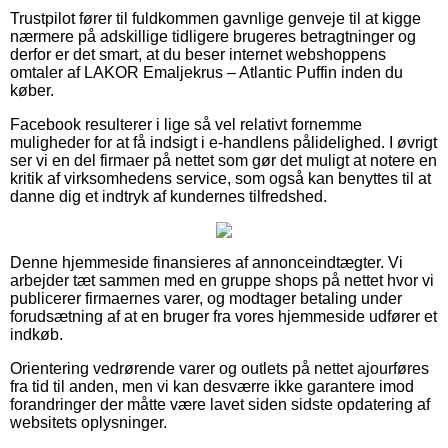
Trustpilot fører til fuldkommen gavnlige genveje til at kigge
nærmere på adskillige tidligere brugeres betragtninger og
derfor er det smart, at du beser internet webshoppens
omtaler af LAKOR Emaljekrus – Atlantic Puffin inden du
køber.
Facebook resulterer i lige så vel relativt fornemme
muligheder for at få indsigt i e-handlens pålidelighed. I øvrigt
ser vi en del firmaer på nettet som gør det muligt at notere en
kritik af virksomhedens service, som også kan benyttes til at
danne dig et indtryk af kundernes tilfredshed.
Denne hjemmeside finansieres af annonceindtægter. Vi
arbejder tæt sammen med en gruppe shops på nettet hvor vi
publicerer firmaernes varer, og modtager betaling under
forudsætning af at en bruger fra vores hjemmeside udfører et
indkøb.
Orientering vedrørende varer og outlets på nettet ajourføres
fra tid til anden, men vi kan desværre ikke garantere imod
forandringer der måtte være lavet siden sidste opdatering af
websitets oplysninger.