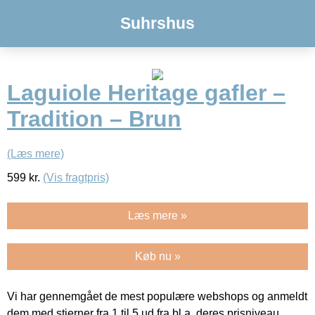
Suhrshus
Laguiole Heritage gafler –
Tradition – Brun
(Læs mere)
599
kr.
(Vis fragtpris)
Læs mere »
Køb nu »
Vi har gennemgået de mest populære webshops og anmeldt
dem med stjerner fra 1 til 5 ud fra bl.a. deres prisniveau,