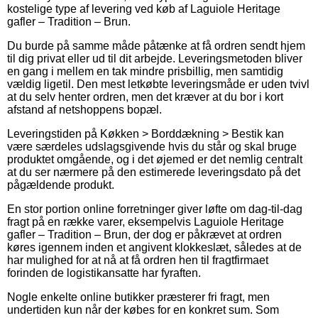
kostelige type af levering ved køb af Laguiole Heritage
gafler – Tradition – Brun.
Du burde på samme måde påtænke at få ordren sendt hjem
til dig privat eller ud til dit arbejde. Leveringsmetoden bliver
en gang i mellem en tak mindre prisbillig, men samtidig
vældig ligetil. Den mest letkøbte leveringsmåde er uden tvivl
at du selv henter ordren, men det kræver at du bor i kort
afstand af netshoppens bopæl.
Leveringstiden på Køkken > Borddækning > Bestik kan
være særdeles udslagsgivende hvis du står og skal bruge
produktet omgående, og i det øjemed er det nemlig centralt
at du ser nærmere på den estimerede leveringsdato på det
pågældende produkt.
En stor portion online forretninger giver løfte om dag-til-dag
fragt på en række varer, eksempelvis Laguiole Heritage
gafler – Tradition – Brun, der dog er påkrævet at ordren
køres igennem inden et angivent klokkeslæt, således at de
har mulighed for at nå at få ordren hen til fragtfirmaet
forinden de logistikansatte har fyraften.
Nogle enkelte online butikker præsterer fri fragt, men
undertiden kun når der købes for en konkret sum. Som