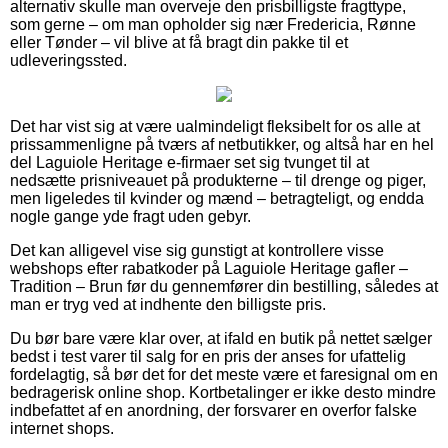
alternativ skulle man overveje den prisbilligste fragttype,
som gerne – om man opholder sig nær Fredericia, Rønne
eller Tønder – vil blive at få bragt din pakke til et
udleveringssted.
Det har vist sig at være ualmindeligt fleksibelt for os alle at
prissammenligne på tværs af netbutikker, og altså har en hel
del Laguiole Heritage e-firmaer set sig tvunget til at
nedsætte prisniveauet på produkterne – til drenge og piger,
men ligeledes til kvinder og mænd – betragteligt, og endda
nogle gange yde fragt uden gebyr.
Det kan alligevel vise sig gunstigt at kontrollere visse
webshops efter rabatkoder på Laguiole Heritage gafler –
Tradition – Brun før du gennemfører din bestilling, således at
man er tryg ved at indhente den billigste pris.
Du bør bare være klar over, at ifald en butik på nettet sælger
bedst i test varer til salg for en pris der anses for ufattelig
fordelagtig, så bør det for det meste være et faresignal om en
bedragerisk online shop. Kortbetalinger er ikke desto mindre
indbefattet af en anordning, der forsvarer en overfor falske
internet shops.