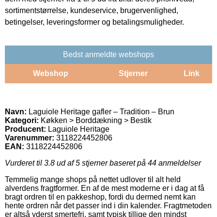
sortimentstørrelse, kundeservice, brugervenlighed,
betingelser, leveringsformer og betalingsmuligheder.
Bedst anmeldte webshops
Webshop
Stjerner
Link
Navn:
Laguiole Heritage gafler – Tradition – Brun
Kategori:
Køkken > Borddækning > Bestik
Producent:
Laguiole Heritage
Varenummer:
3118224452806
EAN:
3118224452806
Vurderet til
3.8
ud af 5 stjerner baseret på
44
anmeldelser
Temmelig mange shops på nettet udlover til alt held
alverdens fragtformer. En af de mest moderne er i dag at få
bragt ordren til en pakkeshop, fordi du dermed nemt kan
hente ordren når det passer ind i din kalender. Fragtmetoden
er altså yderst smertefri, samt typisk tillige den mindst