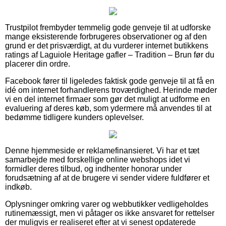
Trustpilot frembyder temmelig gode genveje til at udforske
mange eksisterende forbrugeres observationer og af den
grund er det prisværdigt, at du vurderer internet butikkens
ratings af Laguiole Heritage gafler – Tradition – Brun før du
placerer din ordre.
Facebook fører til ligeledes faktisk gode genveje til at få en
idé om internet forhandlerens troværdighed. Herinde møder
vi en del internet firmaer som gør det muligt at udforme en
evaluering af deres køb, som ydermere må anvendes til at
bedømme tidligere kunders oplevelser.
Denne hjemmeside er reklamefinansieret. Vi har et tæt
samarbejde med forskellige online webshops idet vi
formidler deres tilbud, og indhenter honorar under
forudsætning af at de brugere vi sender videre fuldfører et
indkøb.
Oplysninger omkring varer og webbutikker vedligeholdes
rutinemæssigt, men vi påtager os ikke ansvaret for rettelser
der muligvis er realiseret efter at vi senest opdaterede