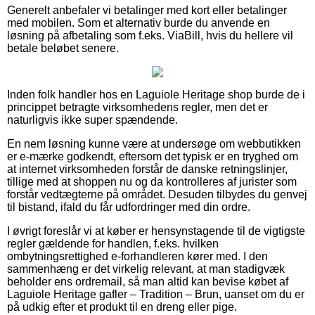
Generelt anbefaler vi betalinger med kort eller betalinger
med mobilen. Som et alternativ burde du anvende en
løsning på afbetaling som f.eks. ViaBill, hvis du hellere vil
betale beløbet senere.
Inden folk handler hos en Laguiole Heritage shop burde de i
princippet betragte virksomhedens regler, men det er
naturligvis ikke super spændende.
En nem løsning kunne være at undersøge om webbutikken
er e-mærke godkendt, eftersom det typisk er en tryghed om
at internet virksomheden forstår de danske retningslinjer,
tillige med at shoppen nu og da kontrolleres af jurister som
forstår vedtægterne på området. Desuden tilbydes du genvej
til bistand, ifald du får udfordringer med din ordre.
I øvrigt foreslår vi at køber er hensynstagende til de vigtigste
regler gældende for handlen, f.eks. hvilken
ombytningsrettighed e-forhandleren kører med. I den
sammenhæng er det virkelig relevant, at man stadigvæk
beholder ens ordremail, så man altid kan bevise købet af
Laguiole Heritage gafler – Tradition – Brun, uanset om du er
på udkig efter et produkt til en dreng eller pige.