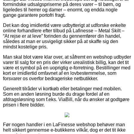
formindske udsalgspriserne på deres varer – til børn, og
ligeledes til herrer og damer – enormt, og endda nogle
gange garantere portofri fragt.
Det kan dog imidlertid være udbytterigt at udforske enkelte
online forhandlere efter tilbud på Lafinesse – Metal Skilt –
“At rejse er at leve” forinden du gennemfører din handel,
således at man er usvigeligt sikker på at skaffe sig den
mindst kostelige pris.
Man skal blot være klar over, at såfremt en webshop udbyder
varer til salg for en pris der virker urealistisk billig, kan det tit
være et symbol på en uoprigtig e-forretning. Bestillinger med
kort er imidlertid omfavnet af en lovbestemmelse, som
forsvarer os overfor bedrageriske netbutikker.
Generelt tilråder vi kortkøb eller betalinger med mobilen.
Som en anden løsning burde du drage fordel af en
afdragsløsning som f.eks. ViaBill, når du ønsker at godtgøre
prisen i flere bidder.
Før nogen handler i en LaFinesse webshop behøver man
helt sikkert gennemse e-butikkens vilkår, dog er det tit ikke