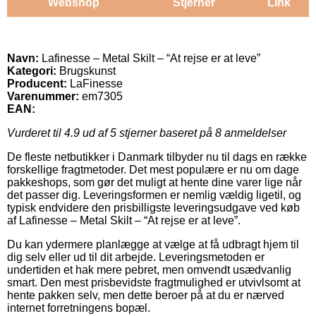
Webshop
Stjerner
Link
Navn:
Lafinesse – Metal Skilt – “At rejse er at leve”
Kategori:
Brugskunst
Producent:
LaFinesse
Varenummer:
em7305
EAN:
Vurderet til
4.9
ud af 5 stjerner baseret på
8
anmeldelser
De fleste netbutikker i Danmark tilbyder nu til dags en række
forskellige fragtmetoder. Det mest populære er nu om dage
pakkeshops, som gør det muligt at hente dine varer lige når
det passer dig. Leveringsformen er nemlig vældig ligetil, og
typisk endvidere den prisbilligste leveringsudgave ved køb
af Lafinesse – Metal Skilt – “At rejse er at leve”.
Du kan ydermere planlægge at vælge at få udbragt hjem til
dig selv eller ud til dit arbejde. Leveringsmetoden er
undertiden et hak mere pebret, men omvendt usædvanlig
smart. Den mest prisbevidste fragtmulighed er utvivlsomt at
hente pakken selv, men dette beroer på at du er nærved
internet forretningens bopæl.