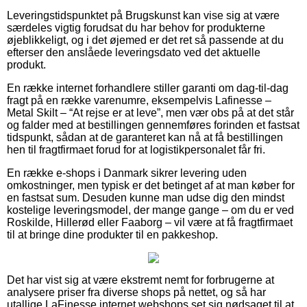
Leveringstidspunktet på Brugskunst kan vise sig at være
særdeles vigtig forudsat du har behov for produkterne
øjeblikkeligt, og i det øjemed er det ret så passende at du
efterser den anslåede leveringsdato ved det aktuelle
produkt.
En række internet forhandlere stiller garanti om dag-til-dag
fragt på en række varenumre, eksempelvis Lafinesse –
Metal Skilt – “At rejse er at leve”, men vær obs på at det står
og falder med at bestillingen gennemføres forinden et fastsat
tidspunkt, sådan at de garanteret kan nå at få bestillingen
hen til fragtfirmaet forud for at logistikpersonalet får fri.
En række e-shops i Danmark sikrer levering uden
omkostninger, men typisk er det betinget af at man køber for
en fastsat sum. Desuden kunne man udse dig den mindst
kostelige leveringsmodel, der mange gange – om du er ved
Roskilde, Hillerød eller Faaborg – vil være at få fragtfirmaet
til at bringe dine produkter til en pakkeshop.
Det har vist sig at være ekstremt nemt for forbrugerne at
analysere priser fra diverse shops på nettet, og så har
utallige LaFinesse internet webshops set sig nødsaget til at