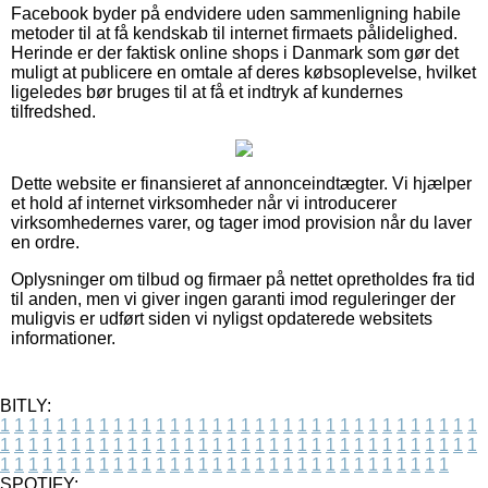
Facebook byder på endvidere uden sammenligning habile
metoder til at få kendskab til internet firmaets pålidelighed.
Herinde er der faktisk online shops i Danmark som gør det
muligt at publicere en omtale af deres købsoplevelse, hvilket
ligeledes bør bruges til at få et indtryk af kundernes
tilfredshed.
Dette website er finansieret af annonceindtægter. Vi hjælper
et hold af internet virksomheder når vi introducerer
virksomhedernes varer, og tager imod provision når du laver
en ordre.
Oplysninger om tilbud og firmaer på nettet opretholdes fra tid
til anden, men vi giver ingen garanti imod reguleringer der
muligvis er udført siden vi nyligst opdaterede websitets
informationer.
BITLY:
1
1
1
1
1
1
1
1
1
1
1
1
1
1
1
1
1
1
1
1
1
1
1
1
1
1
1
1
1
1
1
1
1
1
1
1
1
1
1
1
1
1
1
1
1
1
1
1
1
1
1
1
1
1
1
1
1
1
1
1
1
1
1
1
1
1
1
1
1
1
1
1
1
1
1
1
1
1
1
1
1
1
1
1
1
1
1
1
1
1
1
1
1
1
1
1
1
1
1
1
SPOTIFY: