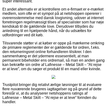
super interessant.
Et andet alternativ er at kontrollere om e-firmaet er e-mærket
medlem, som ofte er et sympol på at netshoppen opererer i
overensstemmelse med dansk lovgivning, udover at internet
forretningen regelmæssigt tilses af specialister som har nøje
kendskab til de gældende love. Derudover tilbydes du
anledning til en hjælpende hånd, når du udsættes for
udfordringer ved dit køb.
Tilsvarende støtter vi at køber er oppe på mærkerne omkring
de primære reglementer der er gældende for ordren, f.eks.
den returneringsret online forhandleren tilsikrer. I den
sammenhæng er det ydermere essesentielt, at man
permanent bibeholder ens ordremail, så man en anden gang
kan bekræfte sin ordre af Lafinesse – Metal Skilt – “At rejse
er at leve”, om du søger et produkt til en mand eller kvinde.
Trustpilot bringer dig relativt ærlige løsninger til at evaluere
flere nuværende brugeres iagttagelser og på grund af dette
foreslår vi, at du analyserer netshoppens ratings af
Lafinesse – Metal Skilt – “At rejse er at leve” forinden du
handler.