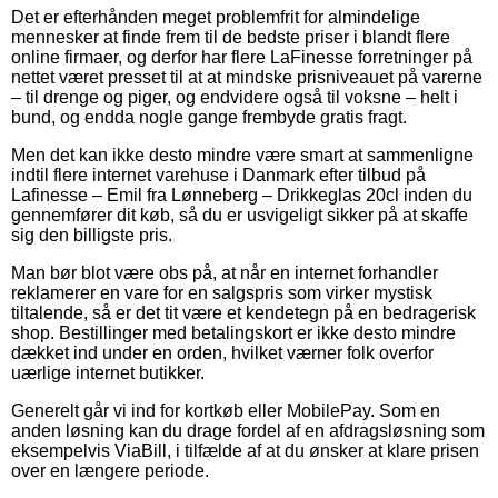
Det er efterhånden meget problemfrit for almindelige
mennesker at finde frem til de bedste priser i blandt flere
online firmaer, og derfor har flere LaFinesse forretninger på
nettet været presset til at at mindske prisniveauet på varerne
– til drenge og piger, og endvidere også til voksne – helt i
bund, og endda nogle gange frembyde gratis fragt.
Men det kan ikke desto mindre være smart at sammenligne
indtil flere internet varehuse i Danmark efter tilbud på
Lafinesse – Emil fra Lønneberg – Drikkeglas 20cl inden du
gennemfører dit køb, så du er usvigeligt sikker på at skaffe
sig den billigste pris.
Man bør blot være obs på, at når en internet forhandler
reklamerer en vare for en salgspris som virker mystisk
tiltalende, så er det tit være et kendetegn på en bedragerisk
shop. Bestillinger med betalingskort er ikke desto mindre
dækket ind under en orden, hvilket værner folk overfor
uærlige internet butikker.
Generelt går vi ind for kortkøb eller MobilePay. Som en
anden løsning kan du drage fordel af en afdragsløsning som
eksempelvis ViaBill, i tilfælde af at du ønsker at klare prisen
over en længere periode.