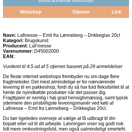
Bedst anmeldte webshops
Webshop
Stjerner
Link
Navn:
Lafinesse – Emil fra Lønneberg – Drikkeglas 20cl
Kategori:
Brugskunst
Producent:
LaFinesse
Varenummer:
D45002000
EAN:
Vurderet til
4.5
ud af 5 stjerner baseret på
29
anmeldelser
De fleste internet webshops frembyder nu om dage flere
fragtmetoder. Det mest almindelige er for nærværende
levering til en pakkeshop, fordi du så har fuld fleksibilitet til at
hente de nyindkøbte produkter når det passer dig.
Fragttypen er nemlig i høj grad hensigtsmæssig, samt typisk
ydermere den prisbilligste leveringsmanér ved køb af
Lafinesse – Emil fra Lønneberg – Drikkeglas 20cl.
Du bør ligeledes overveje at vælge at få udbragt til din
bopæl eller ud til dit arbejde. Løsningen viser sig godt nok
lidt mere omkostningsfuld, men også ualmindeligt smertefri.