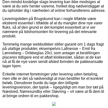
Den mindst kostelige slags levering kan ikke modsiges at
være at du selv henter varerne, hvilket dog nødvendiggør at
du opholder dig i nærheden af online forhandlerens adresse.
Leveringstiden på Brugskunst kan i nogle tilfælde være
ekstremt essentiel i tilfælde af at du mangler dine nye varer
fluks, så af den grund er det komplet essentielt at vi ser
nærmere på tidshorisonten for levering på det relevante
produkt.
Temmelig mange webbutikker stiller garanti om 1 dags fragt
på utallige produkter, eksempelvis Lafinesse – Emil fra
Lønneberg – Drikkeglas 20cl, som antager at bestillingen
placeres tidligere end et aftalt klokkeslæt, sådan at de kan
nå at få de nye varer sendt afsted forinden de pakkeansatte
tager hjem.
Enkelte internet forretninger yder levering uden betaling,
men ofte er det så nødvendigt at man bestiller for et konkret
beløb. Derudover burde du tage den billigste
leveringsversion, der typisk – ligegyldigt om man bor tæt på
Næstved, Nørresundby eller Støvring – vil være at få dem til
at bringe ordren til en pakkeshop.