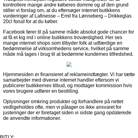
kontrollere mange andre køberes domme og af den grund
stiller vi forslag om, at du eftersøger internet butikkens
vurderinger af Lafinesse – Emil fra Lønneberg – Drikkeglas
20cl forud for at du køber.
Facebook fører til på samme måde absolut gode chancer for
at få et kig ind i online butikkens troværdighed. Her ses
mange internet shops som tilbyder folk at udfærdige en
bedømmelse af virksomhedens service, hvilket på samme
måde må tages i brug til at bedømme kundernes tilfredshed.
Hjemmesiden er finansieret af reklameindtægter. Vi har tætte
samarbejder med diverse internet handler eftersom vi
publicerer butikkernes tilbud, og modtager kommission hvis
vores brugere udfører en bestilling.
Oplysninger omkring produkter og forhandlere på nettet
vedligeholdes ofte, men vi påtager os ikke ansvaret for
justeringer der er foretaget siden vi sidste gang opdaterede
de anvendte informationer.
BITLY: