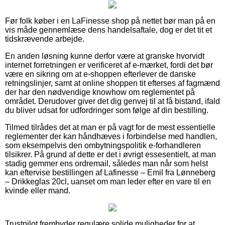
Før folk køber i en LaFinesse shop på nettet bør man på en
vis måde gennemlæse dens handelsaftale, dog er det tit et
tidskrævende arbejde.
En anden løsning kunne derfor være at granske hvorvidt
internet forretningen er verificeret af e-mærket, fordi det bør
være en sikring om at e-shoppen efterlever de danske
retningslinjer, samt at online shoppen tit efterses af fagmænd
der har den nødvendige knowhow om reglementet på
området. Derudover giver det dig genvej til at få bistand, ifald
du bliver udsat for udfordringer som følge af din bestilling.
Tilmed tilrådes det at man er på vagt for de mest essentielle
reglementer der kan håndhæves i forbindelse med handlen,
som eksempelvis den ombytningspolitik e-forhandleren
tilsikrer. På grund af dette er det i øvrigt essesentielt, at man
stadig gemmer ens ordremail, således man når som helst
kan eftervise bestillingen af Lafinesse – Emil fra Lønneberg
– Drikkeglas 20cl, uanset om man leder efter en vare til en
kvinde eller mand.
Trustpilot frembyder regulære solide muligheder for at