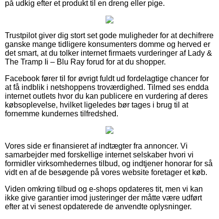
på udkig efter et produkt til en dreng eller pige.
Trustpilot giver dig stort set gode muligheder for at dechifrere
ganske mange tidligere konsumenters domme og herved er
det smart, at du tolker internet firmaets vurderinger af Lady &
The Tramp Ii – Blu Ray forud for at du shopper.
Facebook fører til for øvrigt fuldt ud fordelagtige chancer for
at få indblik i netshoppens troværdighed. Tilmed ses endda
internet outlets hvor du kan publicere en vurdering af deres
købsoplevelse, hvilket ligeledes bør tages i brug til at
fornemme kundernes tilfredshed.
Vores side er finansieret af indtægter fra annoncer. Vi
samarbejder med forskellige internet selskaber hvori vi
formidler virksomhedernes tilbud, og indtjener honorar for så
vidt en af de besøgende på vores website foretager et køb.
Viden omkring tilbud og e-shops opdateres tit, men vi kan
ikke give garantier imod justeringer der måtte være udført
efter at vi senest opdaterede de anvendte oplysninger.