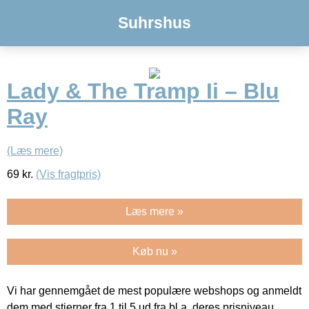
Suhrshus
Lady & The Tramp Ii – Blu
Ray
(Læs mere)
69
kr.
(Vis fragtpris)
Læs mere »
Køb nu »
Vi har gennemgået de mest populære webshops og anmeldt
dem med stjerner fra 1 til 5 ud fra bl.a. deres prisniveau,