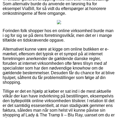
Som alternativ burde du anvende en løsning fra for
eksempel ViaBill, for så vidt du efterspørger at honorere
omkostningerne af flere omgange.
Forinden folk shopper hos en online virksomhed burde man
i og for sig se på dens forretningsvilkår, men det er i mange
tilfælde en tidskrævende opgave.
Alternativet kunne være at kigge om online butikken er e-
mærket, eftersom det typisk er et sympol på at internet
forretningen anerkender de gældende danske regler,
foruden at internet virksomheden ofte føres tilsyn med af
specialister som har den nødvendige knowhow om de
gældende bestemmelser. Desuden får du chance for at blive
hjulpet, såfremt du får problemstillinger som følge af din
shopping.
Tillige er det en hjælp at køber er sat ind i de mest aktuelle
vilkår der kan have indvirkning på bestillingen, eksempelvis
den byttepolitik online virksomheden tilsikrer. I relation til det
er det samtidig essesentielt, at man stadigvæk gemmer ens
faktura, således man når som helst vil kunne påvise sin
shopping af Lady & The Tramp Ii – Blu Ray, uanset om du er