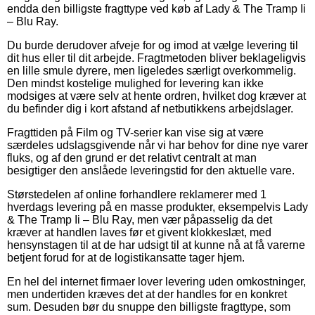
endda den billigste fragttype ved køb af Lady & The Tramp Ii
– Blu Ray.
Du burde derudover afveje for og imod at vælge levering til
dit hus eller til dit arbejde. Fragtmetoden bliver beklageligvis
en lille smule dyrere, men ligeledes særligt overkommelig.
Den mindst kostelige mulighed for levering kan ikke
modsiges at være selv at hente ordren, hvilket dog kræver at
du befinder dig i kort afstand af netbutikkens arbejdslager.
Fragttiden på Film og TV-serier kan vise sig at være
særdeles udslagsgivende når vi har behov for dine nye varer
fluks, og af den grund er det relativt centralt at man
besigtiger den anslåede leveringstid for den aktuelle vare.
Størstedelen af online forhandlere reklamerer med 1
hverdags levering på en masse produkter, eksempelvis Lady
& The Tramp Ii – Blu Ray, men vær påpasselig da det
kræver at handlen laves før et givent klokkeslæt, med
hensynstagen til at de har udsigt til at kunne nå at få varerne
betjent forud for at de logistikansatte tager hjem.
En hel del internet firmaer lover levering uden omkostninger,
men undertiden kræves det at der handles for en konkret
sum. Desuden bør du snuppe den billigste fragttype, som