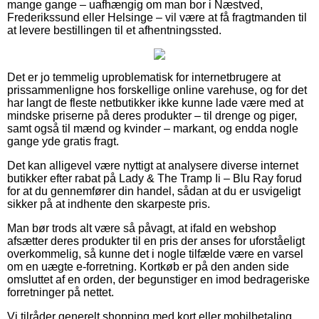
mange gange – uafhængig om man bor i Næstved,
Frederikssund eller Helsinge – vil være at få fragtmanden til
at levere bestillingen til et afhentningssted.
Det er jo temmelig uproblematisk for internetbrugere at
prissammenligne hos forskellige online varehuse, og for det
har langt de fleste netbutikker ikke kunne lade være med at
mindske priserne på deres produkter – til drenge og piger,
samt også til mænd og kvinder – markant, og endda nogle
gange yde gratis fragt.
Det kan alligevel være nyttigt at analysere diverse internet
butikker efter rabat på Lady & The Tramp Ii – Blu Ray forud
for at du gennemfører din handel, sådan at du er usvigeligt
sikker på at indhente den skarpeste pris.
Man bør trods alt være så påvagt, at ifald en webshop
afsætter deres produkter til en pris der anses for uforståeligt
overkommelig, så kunne det i nogle tilfælde være en varsel
om en uægte e-forretning. Kortkøb er på den anden side
omsluttet af en orden, der begunstiger en imod bedrageriske
forretninger på nettet.
Vi tilråder generelt shopping med kort eller mobilbetaling.