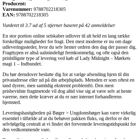
Producent:
Varenummer:
9788702218305
EAN:
9788702218305
Vurderet til
3.7
ud af 5 stjerner baseret på
42
anmeldelser
En stor portion online selskaber udlover til alt held en lang række
forskellige muligheder for fragt. Den mest moderne er nu om dage
udleveringssteder, hvor du selv henter ordren den dag der passer dig.
Fragttypen er altså ualmindeligt fremkommelig, og ofte også den
prisbilligste type af levering ved køb af Lady Midnight – Mørkets
magi 1 – Indbundet.
Du bør derudover beslutte dig for at vælge afsending hjem til din
privatadresse eller ud på din arbejdsplads. Metoden er som oftest en
tand dyrere, men samtidig ekstremt problemfri. Den mest
prisbevidste fragtmetode vil dog altid vise sig at være selv at hente
varerne, men dette kræver at du er nær internet forhandlerens
hjemsted.
Leveringshastigheden på Bøger > Ungdomsbøger kan være virkelig
essentiel i tilfælde af at du behøver pakken fluks, og derfor er det
selvfølgelig centralt at vi finder det forventede leveringstidspunkt for
den vedkommende vare.