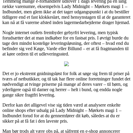
Temmelig mange e-forhandlere udlover 1 dags levering på en lang
række varenumre, eksempelvis Lady Midnight – Mørkets magi 1 –
Indbundet, men glem ikke at det tager udgangspunkt i at du bestiller
tidligere end et fast klokkeslæt, med hensynstagen til at de garanteret
kan nå at få varerne afsted inden lagermedarbejderne drager hjemad.
Nogle internet outlets frembyder gebyrfri levering, men typisk
forudsætter det at man indkøber for en fastsat pris. I øvrigt burde du
tage den mindst kostelige leveringsløsning, der oftest – hvad end du
befinder sig ved Køge, Varde eller Billund – er at få fragtmanden til
at køre ordren til et udleveringssted.
Det er jo ekstremt gnidningsløst for folk at søge sig frem til priser på
tværs af netbutikker, og til tak har flere online forretninger fundet det
nødvendigt at tvinge priserne på mange af deres varer – til børn, og
yderligere også til damer og herrer – helt i bund, og endda nogle
gange sikre fragtfri levering.
Derfor kan det alligevel vise sig tiden værd at analysere enkelte
online shops efter udsalg på Lady Midnight – Mørkets magi 1 –
Indbundet forud for at du gennemfører dit køb, således at du er
sikker på at få fat i den laveste pris.
Man bør trods alt være obs på, at såfremt en e-shop annoncerer