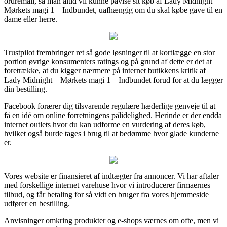
ordremail, så man altid vil kunne påvise sit køb af Lady Midnight –
Mørkets magi 1 – Indbundet, uafhængig om du skal købe gave til en
dame eller herre.
Trustpilot frembringer ret så gode løsninger til at kortlægge en stor
portion øvrige konsumenters ratings og på grund af dette er det at
foretrække, at du kigger nærmere på internet butikkens kritik af
Lady Midnight – Mørkets magi 1 – Indbundet forud for at du lægger
din bestilling.
Facebook forærer dig tilsvarende regulære hæderlige genveje til at
få en idé om online forretningens pålidelighed. Herinde er der endda
internet outlets hvor du kan udforme en vurdering af deres køb,
hvilket også burde tages i brug til at bedømme hvor glade kunderne
er.
Vores website er finansieret af indtægter fra annoncer. Vi har aftaler
med forskellige internet varehuse hvor vi introducerer firmaernes
tilbud, og får betaling for så vidt en bruger fra vores hjemmeside
udfører en bestilling.
Anvisninger omkring produkter og e-shops værnes om ofte, men vi