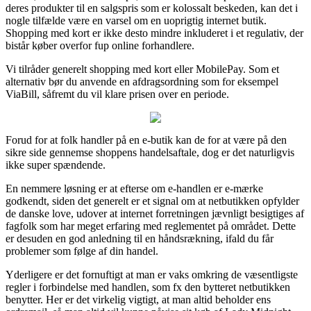
deres produkter til en salgspris som er kolossalt beskeden, kan det i
nogle tilfælde være en varsel om en uoprigtig internet butik.
Shopping med kort er ikke desto mindre inkluderet i et regulativ, der
bistår køber overfor fup online forhandlere.
Vi tilråder generelt shopping med kort eller MobilePay. Som et
alternativ bør du anvende en afdragsordning som for eksempel
ViaBill, såfremt du vil klare prisen over en periode.
Forud for at folk handler på en e-butik kan de for at være på den
sikre side gennemse shoppens handelsaftale, dog er det naturligvis
ikke super spændende.
En nemmere løsning er at efterse om e-handlen er e-mærke
godkendt, siden det generelt er et signal om at netbutikken opfylder
de danske love, udover at internet forretningen jævnligt besigtiges af
fagfolk som har meget erfaring med reglementet på området. Dette
er desuden en god anledning til en håndsrækning, ifald du får
problemer som følge af din handel.
Yderligere er det fornuftigt at man er vaks omkring de væsentligste
regler i forbindelse med handlen, som fx den bytteret netbutikken
benytter. Her er det virkelig vigtigt, at man altid beholder ens