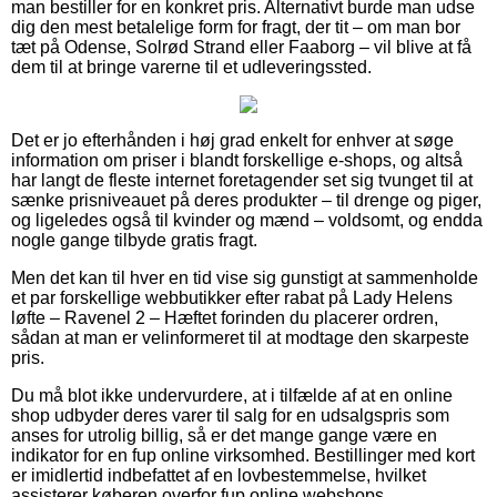
man bestiller for en konkret pris. Alternativt burde man udse
dig den mest betalelige form for fragt, der tit – om man bor
tæt på Odense, Solrød Strand eller Faaborg – vil blive at få
dem til at bringe varerne til et udleveringssted.
Det er jo efterhånden i høj grad enkelt for enhver at søge
information om priser i blandt forskellige e-shops, og altså
har langt de fleste internet foretagender set sig tvunget til at
sænke prisniveauet på deres produkter – til drenge og piger,
og ligeledes også til kvinder og mænd – voldsomt, og endda
nogle gange tilbyde gratis fragt.
Men det kan til hver en tid vise sig gunstigt at sammenholde
et par forskellige webbutikker efter rabat på Lady Helens
løfte – Ravenel 2 – Hæftet forinden du placerer ordren,
sådan at man er velinformeret til at modtage den skarpeste
pris.
Du må blot ikke undervurdere, at i tilfælde af at en online
shop udbyder deres varer til salg for en udsalgspris som
anses for utrolig billig, så er det mange gange være en
indikator for en fup online virksomhed. Bestillinger med kort
er imidlertid indbefattet af en lovbestemmelse, hvilket
assisterer køberen overfor fup online webshops.