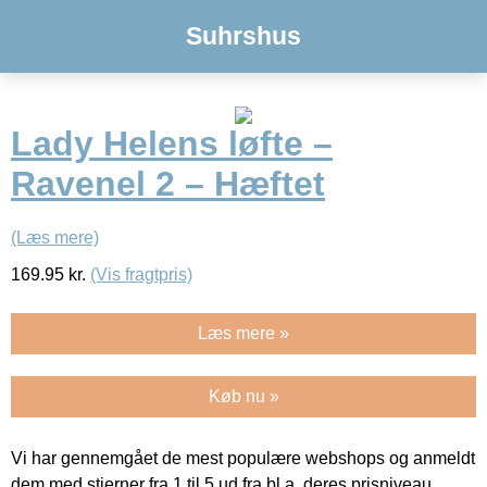
Suhrshus
Lady Helens løfte –
Ravenel 2 – Hæftet
(Læs mere)
169.95
kr.
(Vis fragtpris)
Læs mere »
Køb nu »
Vi har gennemgået de mest populære webshops og anmeldt
dem med stjerner fra 1 til 5 ud fra bl.a. deres prisniveau,