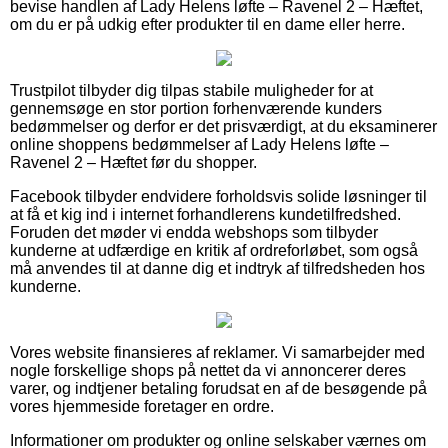
bevise handlen af Lady Helens løfte – Ravenel 2 – Hæftet,
om du er på udkig efter produkter til en dame eller herre.
Trustpilot tilbyder dig tilpas stabile muligheder for at
gennemsøge en stor portion forhenværende kunders
bedømmelser og derfor er det prisværdigt, at du eksaminerer
online shoppens bedømmelser af Lady Helens løfte –
Ravenel 2 – Hæftet før du shopper.
Facebook tilbyder endvidere forholdsvis solide løsninger til
at få et kig ind i internet forhandlerens kundetilfredshed.
Foruden det møder vi endda webshops som tilbyder
kunderne at udfærdige en kritik af ordreforløbet, som også
må anvendes til at danne dig et indtryk af tilfredsheden hos
kunderne.
Vores website finansieres af reklamer. Vi samarbejder med
nogle forskellige shops på nettet da vi annoncerer deres
varer, og indtjener betaling forudsat en af de besøgende på
vores hjemmeside foretager en ordre.
Informationer om produkter og online selskaber værnes om