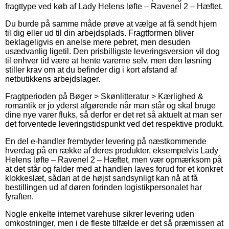
fragttype ved køb af Lady Helens løfte – Ravenel 2 – Hæftet.
Du burde på samme måde prøve at vælge at få sendt hjem
til dig eller ud til din arbejdsplads. Fragtformen bliver
beklageligvis en anelse mere pebret, men desuden
usædvanlig ligetil. Den prisbilligste leveringsversion vil dog
til enhver tid være at hente varerne selv, men den løsning
stiller krav om at du befinder dig i kort afstand af
netbutikkens arbejdslager.
Fragtperioden på Bøger > Skønlitteratur > Kærlighed &
romantik er jo yderst afgørende når man står og skal bruge
dine nye varer fluks, så derfor er det ret så aktuelt at man ser
det forventede leveringstidspunkt ved det respektive produkt.
En del e-handler frembyder levering på næstkommende
hverdag på en række af deres produkter, eksempelvis Lady
Helens løfte – Ravenel 2 – Hæftet, men vær opmærksom på
at det står og falder med at handlen laves forud for et konkret
klokkeslæt, sådan at de højst sandsynligt kan nå at få
bestillingen ud af døren forinden logistikpersonalet har
fyraften.
Nogle enkelte internet varehuse sikrer levering uden
omkostninger, men i de fleste tilfælde er det så præmissen at