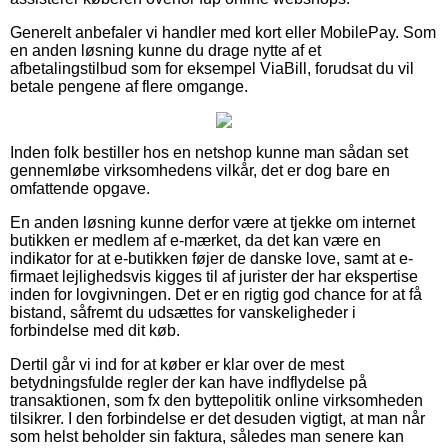
Generelt anbefaler vi handler med kort eller MobilePay. Som
en anden løsning kunne du drage nytte af et
afbetalingstilbud som for eksempel ViaBill, forudsat du vil
betale pengene af flere omgange.
Inden folk bestiller hos en netshop kunne man sådan set
gennemløbe virksomhedens vilkår, det er dog bare en
omfattende opgave.
En anden løsning kunne derfor være at tjekke om internet
butikken er medlem af e-mærket, da det kan være en
indikator for at e-butikken føjer de danske love, samt at e-
firmaet lejlighedsvis kigges til af jurister der har ekspertise
inden for lovgivningen. Det er en rigtig god chance for at få
bistand, såfremt du udsættes for vanskeligheder i
forbindelse med dit køb.
Dertil går vi ind for at køber er klar over de mest
betydningsfulde regler der kan have indflydelse på
transaktionen, som fx den byttepolitik online virksomheden
tilsikrer. I den forbindelse er det desuden vigtigt, at man når
som helst beholder sin faktura, således man senere kan