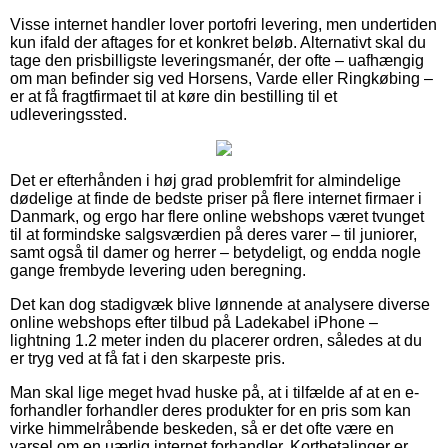
Visse internet handler lover portofri levering, men undertiden
kun ifald der aftages for et konkret beløb. Alternativt skal du
tage den prisbilligste leveringsmanér, der ofte – uafhængig
om man befinder sig ved Horsens, Varde eller Ringkøbing –
er at få fragtfirmaet til at køre din bestilling til et
udleveringssted.
Det er efterhånden i høj grad problemfrit for almindelige
dødelige at finde de bedste priser på flere internet firmaer i
Danmark, og ergo har flere online webshops været tvunget
til at formindske salgsværdien på deres varer – til juniorer,
samt også til damer og herrer – betydeligt, og endda nogle
gange frembyde levering uden beregning.
Det kan dog stadigvæk blive lønnende at analysere diverse
online webshops efter tilbud på Ladekabel iPhone –
lightning 1.2 meter inden du placerer ordren, således at du
er tryg ved at få fat i den skarpeste pris.
Man skal lige meget hvad huske på, at i tilfælde af at en e-
forhandler forhandler deres produkter for en pris som kan
virke himmelråbende beskeden, så er det ofte være en
varsel om en uærlig internet forhandler. Kortbetalinger er