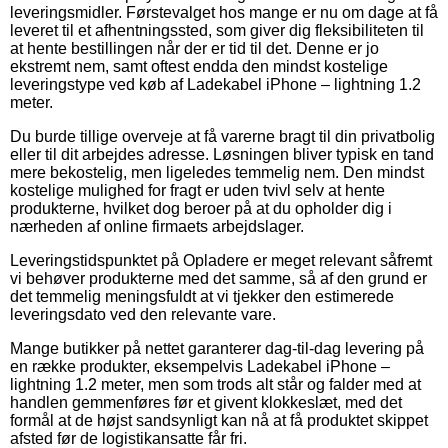
leveringsmidler. Førstevalget hos mange er nu om dage at få
leveret til et afhentningssted, som giver dig fleksibiliteten til
at hente bestillingen når der er tid til det. Denne er jo
ekstremt nem, samt oftest endda den mindst kostelige
leveringstype ved køb af Ladekabel iPhone – lightning 1.2
meter.
Du burde tillige overveje at få varerne bragt til din privatbolig
eller til dit arbejdes adresse. Løsningen bliver typisk en tand
mere bekostelig, men ligeledes temmelig nem. Den mindst
kostelige mulighed for fragt er uden tvivl selv at hente
produkterne, hvilket dog beroer på at du opholder dig i
nærheden af online firmaets arbejdslager.
Leveringstidspunktet på Opladere er meget relevant såfremt
vi behøver produkterne med det samme, så af den grund er
det temmelig meningsfuldt at vi tjekker den estimerede
leveringsdato ved den relevante vare.
Mange butikker på nettet garanterer dag-til-dag levering på
en række produkter, eksempelvis Ladekabel iPhone –
lightning 1.2 meter, men som trods alt står og falder med at
handlen gemmenføres før et givent klokkeslæt, med det
formål at de højst sandsynligt kan nå at få produktet skippet
afsted før de logistikansatte får fri.