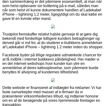
den sammenhæng er det ydermere essesentielt, at man når
som helst opbevarer sin kvittering på e-mail, således man
når som helst vil kunne dokumentere handlen af Ladekabel
iPhone – lightning 1.2 meter, ligegyldigt om du skal købe en
gave til en kvinde eller mand.
Trustpilot fremskaffer relativt habile genveje til at gøre dig
bekendt med forskellige tidligere kunders betragtninger og
derved går vi ind for, at du studerer e-butikkens anmeldelser
af Ladekabel iPhone – lightning 1.2 meter inden du shopper.
Facebook byder på tillige regulære udmærkede chancer for
at få indblik i internet butikkens pålidelighed. Her møder vi
en del internet webshops hvor kunder kan ytre en
anmeldelse af deres købsoplevelse, som ydermere burde
benyttes til afvejning af kundernes tilfredshed.
Dette website er finansieret af indtægter fra reklamer. Vi har
faste samarbejder med masser af e-firmaer da vi
præsenterer virksomhedernes tilbud, og indtjener honorar
om en af de besøgende på vores hjemmeside foretager en
transaktion.