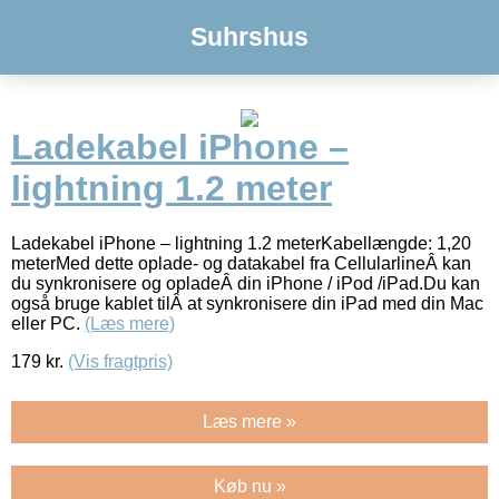
Suhrshus
Ladekabel iPhone –
lightning 1.2 meter
Ladekabel iPhone – lightning 1.2 meterKabellængde: 1,20
meterMed dette oplade- og datakabel fra CellularlineÂ kan
du synkronisere og opladeÂ din iPhone / iPod /iPad.Du kan
også bruge kablet tilÂ at synkronisere din iPad med din Mac
eller PC.
(Læs mere)
179
kr.
(Vis fragtpris)
Læs mere »
Køb nu »