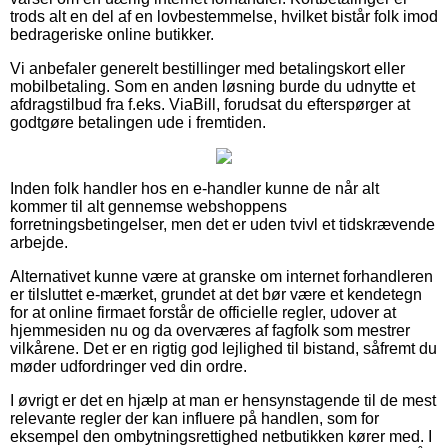
trods alt en del af en lovbestemmelse, hvilket bistår folk imod
bedrageriske online butikker.
Vi anbefaler generelt bestillinger med betalingskort eller
mobilbetaling. Som en anden løsning burde du udnytte et
afdragstilbud fra f.eks. ViaBill, forudsat du efterspørger at
godtgøre betalingen ude i fremtiden.
Inden folk handler hos en e-handler kunne de når alt
kommer til alt gennemse webshoppens
forretningsbetingelser, men det er uden tvivl et tidskrævende
arbejde.
Alternativet kunne være at granske om internet forhandleren
er tilsluttet e-mærket, grundet at det bør være et kendetegn
for at online firmaet forstår de officielle regler, udover at
hjemmesiden nu og da overværes af fagfolk som mestrer
vilkårene. Det er en rigtig god lejlighed til bistand, såfremt du
møder udfordringer ved din ordre.
I øvrigt er det en hjælp at man er hensynstagende til de mest
relevante regler der kan influere på handlen, som for
eksempel den ombytningsrettighed netbutikken kører med. I